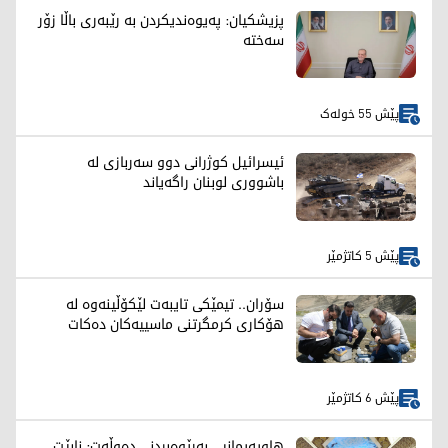
پزیشکیان: پەیوەندیکردن بە رێبەری باڵا زۆر
سەختە
پێش 55 خولەک
ئیسرائیل کوژرانی دوو سەربازی لە
باشووری لوبنان راگەیاند
پێش 5 کاتژمێر
سۆران.. تیمێکی تایبەت لێکۆڵینەوە لە
هۆکاری کرمگرتنی ماسییەکان دەکات
پێش 6 کاتژمێر
هاوپەیمانیی بەڕێوەبردنی دەوڵەت: نابێت