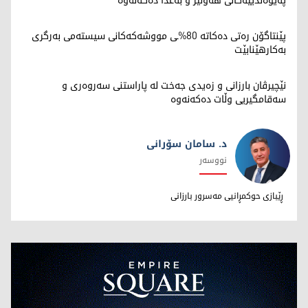
پەیوەندییەکانی هەولێر و بەغدا دەکەنەوە
پێنتاگۆن رەتی دەکاتە 80%ـی مووشەکەکانی سیستەمی بەرگری
بەکارهێنابێت
نێچیرڤان بارزانی و زەیدی جەخت لە پاراستنی سەروەری و
سەقامگیریی وڵات دەکەنەوە
د. سامان سۆرانی
نووسەر
د. سامان سۆرانی
ڕێبازی حوکمڕانیی مەسرور بارزانی