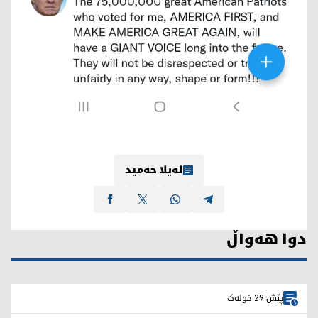
لەیلا حەمید
دوا هەواڵ
پێش 29 خولەک