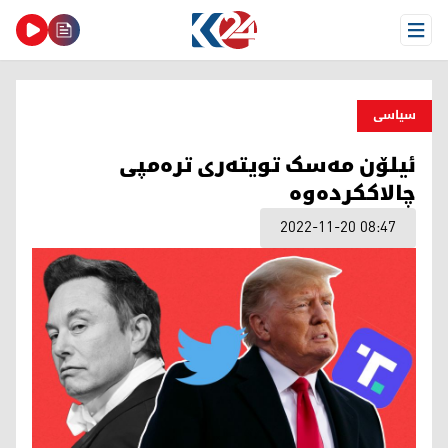
Open Menu
سیاسی
ئیلۆن مەسک تویتەری ترەمپی
چالاککردەوە
2022-11-20 08:47