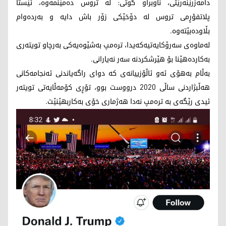
دامەزرێنەرێتی، ناوبراو گوتی: لە تروس دەمێنمەوە، ئێستا
پلاتفۆڕمی تروس لە دۆخێکی زۆر باش دایە و بەردەوام
بڵاودەبێتەوە.
لەماوەی سەرۆکایەتیەکەیدا، ترەمپ بەشێوەیەکی بەرچاو تویتەری
بەکاردەهێنا بۆ هێرشکردنە سەر نەیارانی.
بەڵام بەهۆی ئەو ئاڵۆزییانەی کە دوای راگەیاندنی ئەنجامەکانی
هەڵبژاردنی ساڵی 2020 درووست بوو، تۆڕی کۆمەڵایەتی تویتەر
ئیدی رێگەی بە ترەمپ نەدا هەژماری خۆی بەکاربهێنێت.