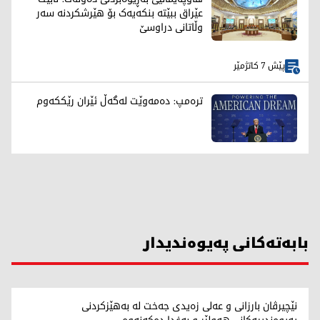
عێراق ببێتە بنکەیەک بۆ هێرشکردنە سەر
وڵاتانی دراوسێ
پێش 7 کاتژمێر
ترەمپ: دەمەوێت لەگەڵ ئێران رێککەوم
بابەتەکانی پەیوەندیدار
نێچیرڤان بارزانی و عەلی زەیدی جەخت لە بەهێزکردنی