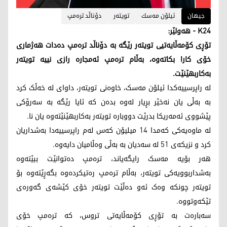
جیهان
ئیلۆن مه‌سك
تویته‌ر
دۆناڵد تره‌مپ
K24 - هەولێر:
تۆڕی کۆمەڵایەتیی تویتەر رێگە بە دۆناڵد ترەمپ دەدات هەژماری
خۆی کارا بکاتەوە، بەڵام ترەمپ ئەمجارە رازی نییە تویتەر
بەکاربهێنێت.
لە راپرسییەکدا ئیلۆن مەسک، خاوەنی تویتەر، داوای لە خەڵک کرد
بە بەڵی یان نەخێر بڕیار لەوە بدەن کە ئایا رێگە بە سەرۆکی
پێشووی ئەمەریکا بدرێت دووبارە تویتەر بەکاربهێنێتەوە یان نا.
لە ماوەیەکی کەمدا 14 میلیۆن کەس لەم راپرسییەدا بەشداریان
کرد و نزیکەی 51 لە سەدیان بە بەڵی وەڵامیان دایەوە.
هەر بۆیە مەسک رایگەیاند، ترەمپ دەتوانێت ببێتەوە
بەشداربوویەکی تویتەر، بەڵام ترەمپ رەتیکردەوە بگەڕێتەوە بۆ
تویتەر چونکە وەک ئەو دەڵێت تویتەر خۆی کێشەی گەورەی
تێکەوتووە.
سەبارەت بە تۆڕی کۆمەڵایەتی تروس، کە ترەمپ خۆی