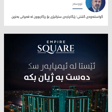
نووسەر
نووری بێخاڵی
گواستنەوەی گشتی؛ رێگاچارەی ستراتیژی بۆ رزگاربوون لە قەیرانی بەنزین