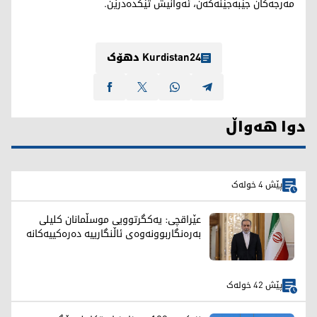
مەرجەکان جێبەجێنەکەن، ئەوانیش تێکدەدرێن.
Kurdistan24 دهۆک
دوا هەواڵ
پێش 4 خولەک
عێراقچی: یەکگرتوویی موسڵمانان کلیلی
بەرەنگاربوونەوەی ئاڵنگارییە دەرەکییەکانە
پێش 42 خولەک