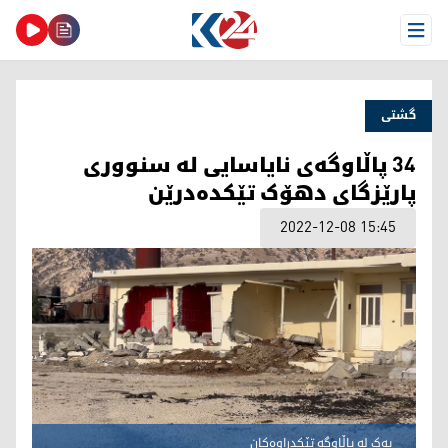
Open Menu
گشتی
34 پاڵاوگەی نایاسایی لە سنووری
پارێزگای دهۆک تێکدەدرێن
2022-12-08 15:45
یەک لە پاڵاوگە تێکدراوەکان