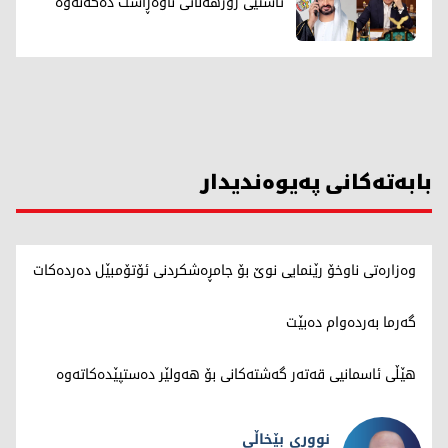
ئاشتیی رۆژهەڵاتی ناوەڕاست دەکەنەوە
بابەتەکانی پەیوەندیدار
وەزارەتی ناوخۆ رێنمایی نوێ بۆ جامڕەشکردنی ئۆتۆمبێل دەردەکات
گەرما بەردەوام دەبێت
هێڵی ئاسمانیی قەتەر گەشتەکانی بۆ هەولێر دەستپێدەکاتەوە
نووری بێخاڵی