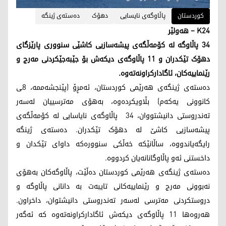
کوردستان
پاڵاوگەی نایسایی
دهۆک
دەستەی ژینگە
K24 – هەولێر
٣٤ پاڵاوگە لە کۆمەڵگەی پیشەسازیی کاشێی سنووری پارێزگای
دهۆک تێکدران و ١١ پاڵاوگەی دیکەش بۆ جێبەجێکردنی مەرج و
رێنماییەکان، ئاگادارکراونەتەوە.
دەستەی ژینگەی هەرێمی کوردستان، ئەمڕۆ (پێنجشەممە، ٨ـی
کانوونی یەکەم) بڵاویکردەوە، بەهۆی مەترسییان لەسەر
تەندروستی دانیشتووان، 34 پاڵاوگەی نایاسایی لە کۆمەڵگەی
پیشەسازیی کاشێ لە دهۆک تێکدران. دەستەی ژینگە
رایگەیاندووە، ساڵانێکە خەڵكی سنوورەکە داوای تێکدان و
داخستنی ئەو پاڵاوگانانەیان کردووە.
دەستەی ژینگەی هەرێمی کوردستان دەڵێت، پاڵاوگەکان بەهۆی
نەبوونی مەرج و رێنماییەکانی تایبەت بە دانانی پاڵاوگە و
دروستکردنی مەترسی لەسەر تەندروستی دانیشتوان، داخراون.
هەروەها 11 پاڵاوگەی دیکەش ئاگادارکراونەتەوە کە ئەگەر