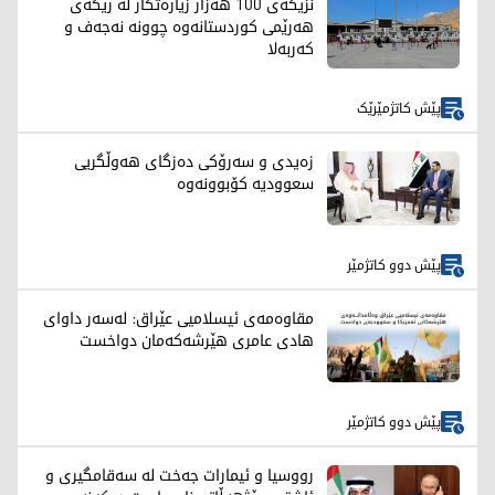
نزیکەی 100 هەزار زیارەتکار لە رێگەی
هەرێمی کوردستانەوە چوونە نەجەف و
کەربەلا
پێش کاتژمێرێک
زەیدی و سەرۆکی دەزگای هەوڵگریی
سعوودیە کۆبوونەوە
پێش دوو کاتژمێر
مقاوەمەی ئیسلامیی عێراق: لەسەر داوای
هادی عامری هێرشەکەمان دواخست
پێش دوو کاتژمێر
رووسیا و ئیمارات جەخت لە سەقامگیری و