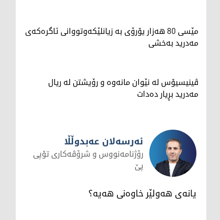
مێسی 80 هەزار یۆرۆی بە زیانلێکەوتووانی ئاگرەکەی
مەدرید بەخشی
ڤینیسیۆس لە نێوان مانەوە و رۆیشتن لە ریال
مەدرید بڕیار دەدات
ئەرسەلان عەبدوڵڵا
رۆژنامەنووس و شرۆڤەکاری تۆپی
پێ
ئەرسەلان عەبدوڵڵا
یانه‌ی هه‌ولێر خاوه‌نی هه‌یه‌؟