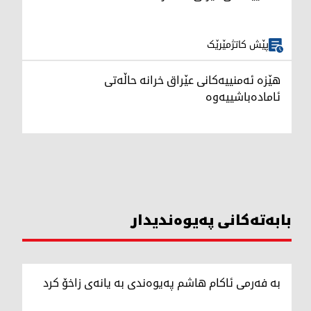
پێش کاتژمێرێک
هێزە ئەمنییەکانی عێراق خرانە حاڵەتی
ئامادەباشییەوە
بابەتەکانی پەیوەندیدار
بە فەرمی ئاکام هاشم پەیوەندی بە یانەی زاخۆ کرد