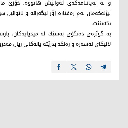
لیژنەکەمان لەم رەفتارە زۆر نیگەرانە و ناتوانین ه
بگەینێت.
به‌ گوێره‌ی ده‌نگۆی به‌شێك له‌ میدیایه‌كان، بارس
لالیگای له‌سه‌ره‌ و ره‌نگه‌ بدرێته‌ یانه‌كانی ریال مه‌در