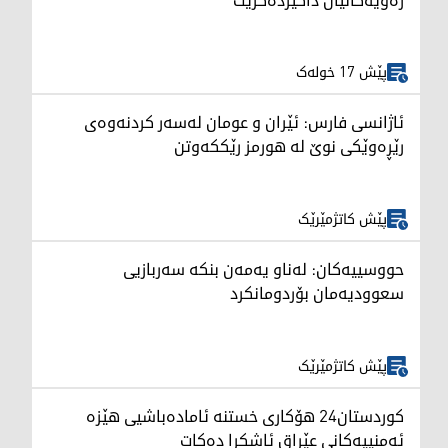
زەویەکانیان داگیردەکرێت
پێش 17 خولەک
ئاژانسی فارس: ئێران و عومان لەسەر کردنەوەی
رێڕەوێکی نوێ لە هورمز رێککەوتن
پێش کاتژمێرێک
حووسییەکان: لەناو یەمەن بنکە سەربازیی
سعوودیەمان بۆردومانکرد
پێش کاتژمێرێک
کوردستان24 هۆکاری خستنە ئامادەباشیی هێزە
ئەمنییەکانی عێراق ئاشکرا دەکات