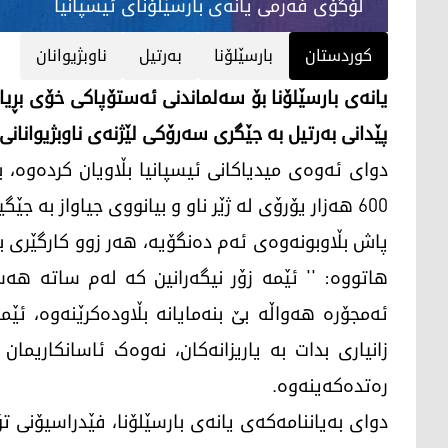
لۆگۆی فه‌رمی یانه‌ی بارسێلۆنای ئیسپانیا
کوردستان
بارسێلۆنا
به‌رتیل
ناوبژیوانان
یانەی بارسێلۆنا بۆ سەلماندنی ئەستۆپاکی خۆی بڕیا
پێدانی بەرتیل بە جێگری سەرۆکی لێژنەی ناوبژیوانانی 
600 هەزار یۆرۆی لە ژێر ناو و بیانووی جیاواز بە جێگیری سه‌رۆكی لێژنه‌ی ناوبژیوانانی ئیسپانیا داوه‌.
پاش بڵاوبونەوەی ئەم دەنگۆیە، هەر زوو کارگێری بلا
هاتووە: '' ئێمە زۆر نیگەرانین کە لەم ساتە هەس
ئەمجۆرە هەواڵە بێ بنەمایانە بڵاودەکرێنەوە، ئێ
زانیاری بدات بە یاریزانەکان، نەوەک ئاسانکاریم
رەتدەکەینەوە.
دوای بەیاننامەکەی یانەی بارسێلۆنا، فێدراسیۆنی 