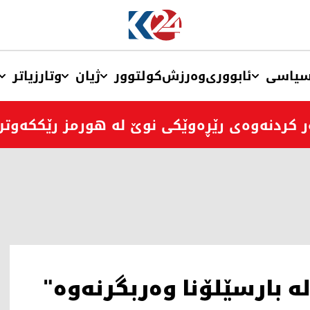
یاسی
ئابووری
وەرزش
کولتوور
ژیان
وتار
زیاتر
ر کردنەوەی رێڕەوێکی نوێ لە هورمز رێککەوتن
ه‌ بارسێلۆنا وه‌ربگرنه‌وه‌"