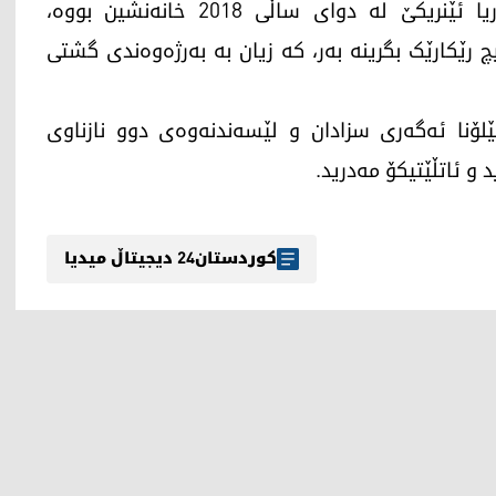
و لە بەیاننامەکەی ئەوانیش هاتووە، خۆزێ ماریا ئێنریکێ لە دوای ساڵی 2018 خانەنشین بووە،
یچ رێکارێک بگرینە بەر، کە زیان بە بەرژەوەندی گشتی
ێلۆنا ئه‌گه‌ری سزادان و لێسه‌ندنه‌وه‌ی دوو نازناوی
ید و ئاتڵێتیكۆ مه‌درید.
کوردستان24 دیجیتاڵ میدیا