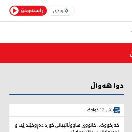
کوردی
ڕاستەوخۆ
دوا هەواڵ
پێش 13 خولەک
کەرکووک.. خانووی هاووڵاتییانی کورد دەڕوخێندرێت و