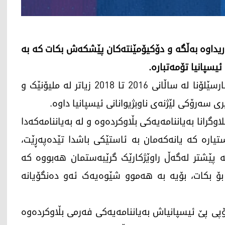
ریداوە به‌ڵگه‌ و دۆکیۆمێنتەکان پێشکەش بکات کە بە
ئیسپانیا تۆمەتبارە.
دوای ئەوەی میدیاکانی ئیسپانیا بڵاویان کردەوە، بارسێلۆنا لە ساڵانی 2016 تا 2018 زیاتر لە ملیۆنێک و
وگرانا بەیاننامەیەکی بڵاوکردەوە و لە بەیاننامەکەدا
تیارە کە یانەکەمان بە ئاستێکی باشدا تێدەپەڕێت،
مە پێشتر لەگەڵ راوێژکارێک گرێبەستمان هەبووە کە
ان بۆ بکات، بۆیە بە هەموو شێوەیەک ئەو دەنگۆیانە
تۆپی پێ ئیسپانیاش بەیاننامەیەکی فەرمی بڵاوکردەوە