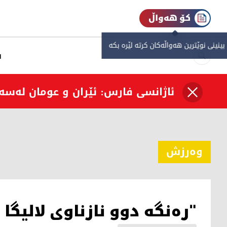
کۆ هەواڵ
 بینینی نوێترین هەواڵەکان کرتە لێرە بکە
س
ئاژانسی فارس: ئێران و عومان لەسە
وەرزش
"ره‌نگه‌ دوو نازناوی لالیگا ل