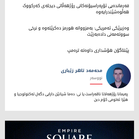
فەرماندەیی ئۆپەراسیۆنەکانی رۆژهەڵاتی دیجلەی کەرکووک
هەڵوەشێندرایەوە
وەزیرێکی ئەمریکی: بەمزووانە هورمز دەکرێتەوە و نرخی
سووتەمەنی دادەبەزێت
پێنتاگۆن هۆشداری داوەتە ترەمپ
محەمەد تاهر زێبارى
نووسەر
محەمەد تاهر زێبارى
پەیمانا رۆژهەلاتا ناڤەراست یا نى: دەما شیانێن دارایى دگەل تەکنولوجیا و
هێزا ئەتومى کۆم دبن