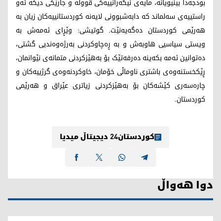
بودجەدا بینیویانە، مايه‌ى نيگه‌رانييه‌كى قووڵه‌ و جارێکی دیکە ئەو
راستییه‌ى سه‌لماند كه‌ دابه‌شبوونى لايه‌نه‌ كوردستانييه‌كان زيان به‌
هه‌رێمى كوردستان ده‌گه‌يه‌نێت. گوتیشی: وێڕاى ئه‌مه‌ش بە
ویستى سیاسيی هاوبەش و به‌ ڕەچاوکردنی بەرژەوەنديی گشتی،
دەتوانین ئه‌مه‌ بکەینە دەرفەتێک بۆ بەهێزکردنی متمانەى نێوانمان،
ڕێکخستنەوەی باشترى ناوماڵی خۆمان، خاوکردنەوەی گرژیيەکان و
چارەسەری کێشەکان بۆ بەهێزکردنی زیاتری عێراق و هەرێمی
کوردستان.
کوردستان24 دیجیتاڵ میدیا
دوا هەواڵ