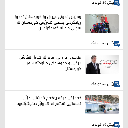
پێش 20 خولەک
وەزیری نەوتی عێراق بۆ کوردستان24: بۆ
زیادکردنی پشکی هەرێمی کوردستان لە
نەوتی خاو لە گفتوگۆداین
پێش 45 خولەک
مەسرور بارزانی: زیاتر لە هەزار هێرشی
درۆنی و مووشەکی کراوەتە سەر
کوردستان
پێش 46 خولەک
کەمێکی دیکە یەکەم گەشتی هێڵی
ئاسمانیی قەتەر لە هەولێر دەنیشێتەوە
پێش 50 خولەک