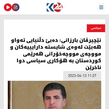
Open Menu
سیاسی
نێچیرڤان بارزانی: ده‌بێ دڵنیایی تەواو
هەبێت لەوەی شايسته‌ داراییيەکان و
مووچەی مووچەخۆرانی هەرێمی
کوردستان بە هۆکاری سیاسی دوا
ناخرێن
2023-06-13 11:27