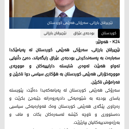
نێچیرڤان بارزانی، سەرۆکی هەرێمی کوردستان
کوردستان
بودجەی عێراق
نێچیرڤان بارزانی
K24 - هەولێر:
نێچیرڤان بارزانی، سەرۆکی هەرێمی کوردستان لە پەیامێکدا
سەبارەت بە پەسەندکردنی بودجەی عێراق رایگەیاند، ده‌بێ دڵنیایی
تەواو هەبێت لەوەی شايسته‌ داراییيەکان و مووچەی
مووچەخۆرانی هەرێمی کوردستان بە هۆکاری سیاسی دوا ناخرێن و
فەرامۆش ناکرێن.
سەرۆکی هەرێمی کوردستان لە پەیامەکەیدا دەڵێت: پێويسته‌
ياساى بودجە بە شێوەیەکی دادپەروەرانە جێبەجێ بکرێت و
رەچاوی پێگەی هەرێمی کوردستان وەک قەوارەیەکی سیاسيی
دەستووری و ناوچه‌ كێشه‌ له‌سه‌ره‌كان بكات و ماف و
بەرژەوەندیيەکانيان بپارێزێت.