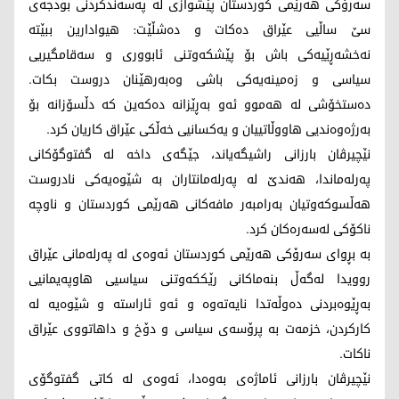
سەرۆکی هەرێمی کوردستان پێشوازى لە پەسەندکردنی بودجەی
سێ ساڵيی عێراق دەکات و دەشڵێت: هیوادارین ببێتە
نەخشەڕێیەکی باش بۆ پێشكه‌وتنى ئابوورى و سەقامگیريی
سياسى و زەمینەیەکی باشى وەبەرهێنان دروست بكات.
دەستخۆشی لە هه‌موو ئه‌و به‌ڕێزانه‌ ده‌كه‌ين کە دڵسۆزانە بۆ
بەرژەوەنديی هاووڵاتیيان و یەکسانيی خەڵکی عێراق کاریان کرد.
نێچیرڤان بارزانی راشیگەیاند، جێگەی داخه‌ لە گفتوگۆکانی
په‌رله‌ماندا، هەندێ له‌ پەرلەمانتاران بە شێوەیەکی نادروست
هەڵسوکەوتیان بەرامبەر مافەکانی هەرێمی کوردستان و ناوچە
ناکۆکی لەسەرەکان کرد.
بە بڕوای سەرۆکی هەرێمی کوردستان ئه‌وه‌ى لە پەرلەمانی عێراق
روويدا له‌گه‌ڵ بنه‌ماكانى رێككه‌وتنى سياسيى هاوپه‌يمانيى
به‌ڕێوه‌بردنى ده‌وڵه‌تدا نايه‌ته‌وه‌ و ئه‌و ئاراسته‌ و شێوه‌يه‌ له‌
كاركردن، خزمه‌ت به‌ پرۆسه‌ى سياسى و دۆخ و داهاتووى عێراق
ناكات.
نێچیرڤان بارزانی ئاماژەی بەوەدا، ئەوەی لە کاتی گفتوگۆى