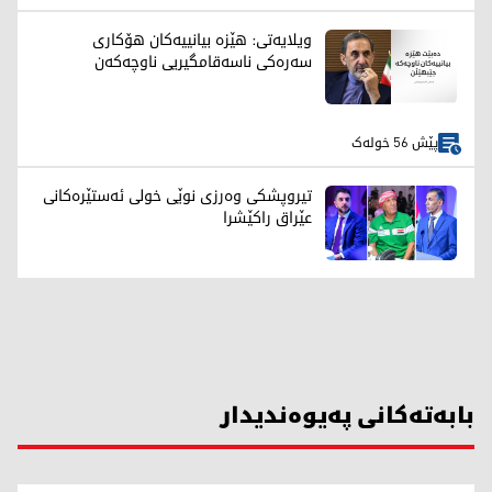
ویلایەتی: هێزە بیانییەکان هۆکاری
سەرەکی ناسەقامگیریی ناوچەکەن
پێش 56 خولەک
تیروپشكی وەرزی نوێی خولی ئەستێرەكانی
عێراق راكێشرا
بابەتەکانی پەیوەندیدار