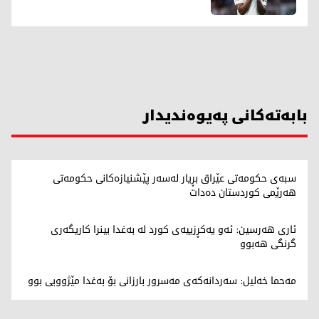
بابەتەکانی پەیوەندیدار
سبەی حکومەتی عێراق بڕیار لەسەر پێشنیازەکانی حکومەتی
هەرێمی کوردستان دەدات
ئاری هەرسین: ئەو یەکڕزییەی کورد لە بەغدا بینرا کاریگەری
گرنگی هەبوو
مەحما خەلیل: سەردانەکەی مەسرور بارزانی بۆ بەغدا مێژوویی بوو