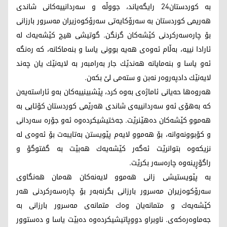
به‌ كوردستان24 رایگه‌یاند، جووڵه‌ و سه‌ردانییه‌كانی شاندی
هه‌ریمی كوردستان به‌ سه‌رۆكایه‌تی سه‌رۆكوه‌زیران مه‌سرور بارزانی
بۆ چاره‌سه‌ركردنی كێشه‌كان گرنگن. گوتیشی هیچ كێشه‌یه‌ك له‌
ئارادا نییه‌، به‌ڵام ئه‌وه‌ی هه‌یه‌ بوونی یاسا و بنه‌ماكانه‌، كه‌ ره‌نگه‌
ئه‌و یاسا و بنه‌مایانه‌ هه‌ندێك جار به‌رامبه‌ر به‌ لایه‌نێك یان چه‌ند
لایه‌نێك دادپه‌روه‌ر نه‌بن و سته‌می لێ بكه‌ن.
هه‌روه‌ها حه‌یانی ئاماژه‌ی به‌وه‌ كرد، پێشبینییه‌كان به‌و ئاراسته‌یه‌ن
كه‌ به‌هۆی ئه‌و سه‌ردانییه‌ی شاندی هه‌رێمی كوردستان كۆتایی به‌
هه‌موو كێشه‌كان ده‌هێنرێت. جه‌ختیشیكرده‌وه‌ ئه‌و جۆره‌ سه‌ردانی
و كۆبوونه‌وانه‌، بۆ هه‌موو لایه‌م پێویستن به‌تایبه‌ت بۆ ئه‌وه‌ی له‌
نزیكه‌وه‌ بتوانرێت ئه‌گه‌ر كێشه‌یه‌ك هه‌بێت به‌ گفتوگۆ و
راگۆڕینه‌وه‌ چاره‌سه‌ر بكرێت.
به‌ پێویستیشی زانی هه‌موو لایه‌نه‌كان هه‌مان هه‌نگاوی
سه‌رۆكوه‌زیران مه‌سرور بارزانی بگرنه‌به‌ر بۆ چاره‌سه‌ركردنی هه‌ر
كێشه‌یه‌ك و متمانه‌یان وه‌ك متمانه‌ی مه‌سرور بارزانی به‌
جه‌ماوه‌ره‌كه‌ی. ناوبراو دووپاتیشیكرده‌وه‌ ده‌بێت یاسا و ده‌ستوور