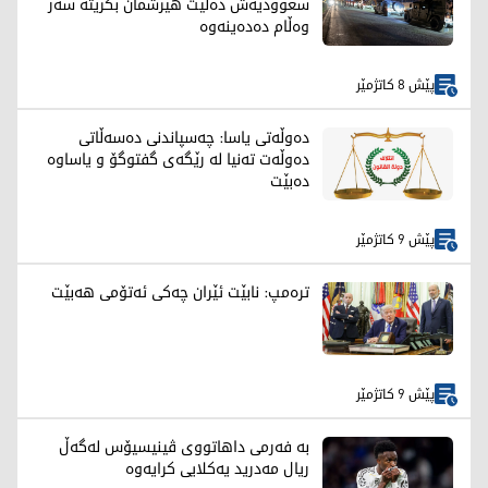
سعوودیەش دەڵێت هێرشمان بکرێتە سەر
وەڵام دەدەینەوە
پێش 8 کاتژمێر
دەوڵەتی یاسا: چەسپاندنی دەسەڵاتی
دەوڵەت تەنیا لە رێگەی گفتوگۆ و یاساوە
دەبێت
پێش 9 کاتژمێر
ترەمپ: نابێت ئێران چەکی ئەتۆمی هەبێت
پێش 9 کاتژمێر
بە فەرمی داهاتووی ڤینیسیۆس لەگەڵ
ریال مەدرید یەکلایی کرایەوە