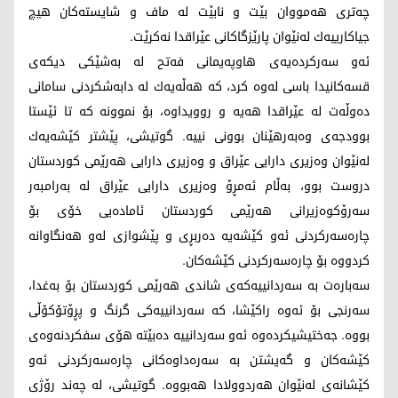
چه‌تری هه‌مووان بێت و نابێت له‌ ماف و شایسته‌كان هیچ
جیاكارییه‌ك له‌نێوان پارێزگاكانی عێراقدا نه‌كرێت.
ئه‌و سه‌ركرده‌یه‌ی هاوپه‌یمانی فه‌تح له‌ به‌شێكی دیكه‌ی
قسه‌كانیدا باسی له‌وه‌ كرد، كه‌ هه‌ڵه‌یه‌ك له‌ دابه‌شكردنی سامانی
ده‌وڵه‌ت له‌ عێراقدا هه‌یه‌ و روویداوه‌، بۆ نموونه‌ كه‌ تا ئێستا
بوودجه‌ی وه‌به‌رهێنان بوونی نییه‌. گوتیشی، پێشتر كێشه‌یه‌ك
له‌نێوان وه‌زیری دارایی عێراق و وه‌زیری دارایی هه‌رێمی كوردستان
دروست بوو، به‌ڵام ئه‌مڕۆ وه‌زیری دارایی عێراق له‌ به‌رامبه‌ر
سه‌رۆكوه‌زیرانی هه‌رێمی كوردستان ئاماده‌یی خۆی بۆ
چاره‌سه‌ركردنی ئه‌و كێشه‌یه‌ ده‌ربڕی و پێشوازی له‌و هه‌نگاوانه‌
كردووه‌ بۆ چاره‌سه‌ركردنی كێشه‌كان.
سه‌باره‌ت به‌ سه‌ردانییه‌كه‌ی شاندی هه‌رێمی كوردستان بۆ به‌غدا،
سه‌رنجی بۆ ئه‌وه‌ راكێشا، كه‌ سه‌ردانییه‌كی گرنگ و پڕۆتۆكۆڵی
بووه‌. جه‌ختیشیكرده‌وه‌ ئه‌و سه‌ردانییه‌ ده‌بێته‌ هۆی سفكردنه‌وه‌ی
كێشه‌كان و گه‌یشتن به‌ سه‌ره‌داوه‌كانی چاره‌سه‌ركردنی ئه‌و
كێشانه‌ی له‌نێوان هه‌ردوولادا هه‌بووه‌. گوتیشی، له‌ چه‌ند رۆژی