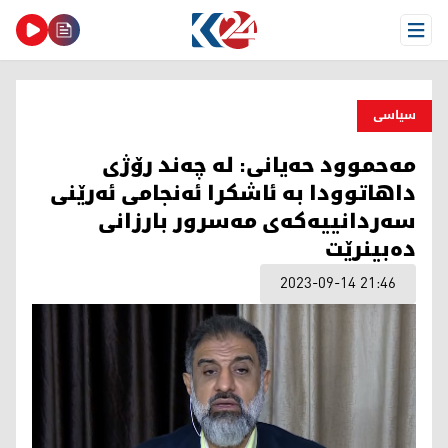
Open Menu
سیاسی
مه‌حموود حه‌یانی: له‌ چه‌ند رۆژی
داهاتوودا به‌ ئاشكرا ئه‌نجامی ئه‌رێنی
سه‌ردانییه‌كه‌ی مه‌سرور بارزانی
ده‌بینرێت
2023-09-14 21:46