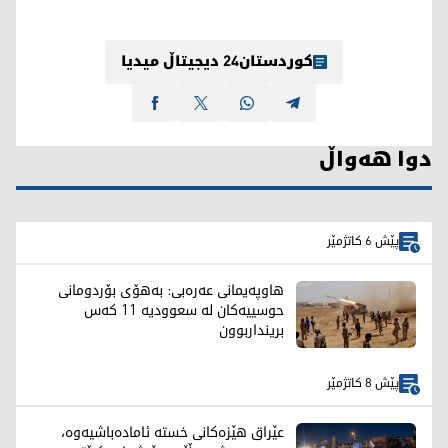
کوردستان24 دیجیتاڵ میدیا
دوا هەواڵ
پێش 6 کاتژمێر
هاوپەیمانی عەرەبی: بەهۆی بۆردومانی
حوسییەکان لە سعوودیە 11 کەس
برینداربوون
پێش 8 کاتژمێر
عێراق هێزەکانی خستە ئامادەباشیەوە،