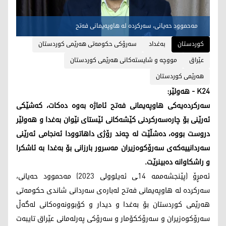
مه‌حموود حه‌یانی، سه‌ركرده‌ له‌ هاوپه‌یمانی فه‌تح
کوردستان
به‌غداد
سه‌رۆكی حكومه‌تی هه‌رێمی كوردستان
عێراق
مووچه‌ و شایسته‌كانی هه‌رێمی كوردستان
هه‌رێمی كوردستان
K24 - هەولێر:
سه‌ركرده‌یه‌كی هاوپه‌یمانی فه‌تح ئاماژه‌ به‌وه‌ ده‌كات، كه‌شێكی
ئه‌رێنی بۆ چاره‌سه‌ركردنی كێشه‌كانی ئێستای نێوان به‌غدا و هه‌ولێر
دروست بووه‌، ده‌شڵێت له‌ چه‌ند رۆژی داهاتوودا ئه‌نجامی ئه‌رێنی
سه‌ردانییه‌كه‌ی سه‌رۆكوه‌زیران مه‌سرور بارزانی بۆ به‌غدا به‌ ئاشكرا
و راشكاوانه‌ ده‌بینرێت.
ئه‌مڕۆ (پێنجشه‌ممه‌ 14ـی ئه‌یلوولی 2023) مه‌حموود حه‌یانی،
سه‌ركرده‌ له‌ هاوپه‌یمانی فه‌تح له‌باره‌ی سه‌ردانی شاندی حكومه‌تی
هه‌رێمی كوردستان بۆ به‌غدا و دیدار و كۆبوونه‌وه‌كانی له‌گه‌ڵ
سه‌رۆكوه‌زیران و سه‌رۆككۆمار و سه‌رۆكی په‌رله‌مانی عێراق تایبه‌ت