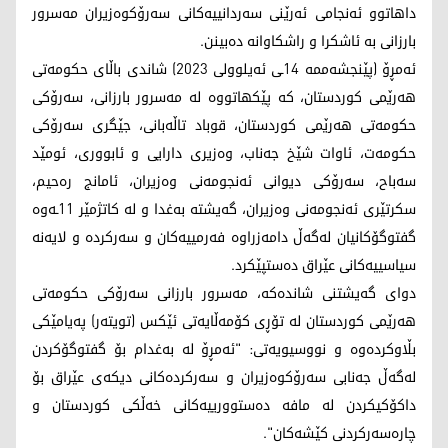
داهاتوو ئه‌نجامی ئه‌رێنی سه‌ردانییه‌كانی سه‌رۆكوه‌زیران مه‌سرور
بارزانی به‌ ئاشكرا و راشكاوانه‌ ده‌بینن.
ئه‌مڕۆ (پێنجشه‌ممه‌ 14ـی ئه‌یلوولی 2023) شاندی باڵای حکومەتی
هەرێمی کوردستان، كه‌ پێکهاتووە لە مەسرور بارزانی، سەرۆکی
حکومەتی هەرێمی کوردستان، قوباد تاڵەبانی، جێگری سەرۆکی
حکومەت، ئاوات شێخ جەناب، وەزیری دارایی و ئابووری، ئومێد
سەباح، سەرۆکی دیوانی ئەنجومەنی وەزیران، ئامانج رەحیم،
سکرتێری ئەنجومەنی وەزیران، گه‌یشته‌ به‌غدا و لە کاتژمێر 11ـەوە
گفتوگۆکانیان لەگەڵ دامەزراوە فەرمییەکان و سەرکردە و لایەنە
سیاسییەکانی عێراق ده‌ستپێكرد.
دوای گه‌یشتنی شانده‌كه‌، مەسرور بارزانی سەرۆکی حکومەتی
هەرێمی کوردستان لە تۆڕی کۆمەڵایەتی ئێکس (تویتەر) پەیامێکی
بڵاوکردەوە و نووسیویەتی: "ئەمڕۆ لە بەغدام بۆ گفتوگۆکردن
لەگەڵ جەنابی سەرۆکوەزیران و سەرکردەکانی دیکەی عێراق بۆ
داکۆکیکردن لە مافە دەستوورییەکانی خەڵکی کوردستان و
چارەسەرکردنی کێشەکان".