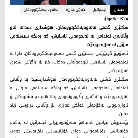
جیهان
ئیسرائیل
کەرتی غەززە
نەتەوە یەکگرتووەکان
K24 - هەولێر
سکتێری گشتی نەتەوەیەکگرتووەکان، هۆشداری دەداتە ئەو
وڵاتانەی ئەندامن لە ئەنجومەنی ئاسایش، کە رەنگە سیستەمی
مرۆیی لە غەززە بروخێت.
ئەنتۆنیۆ گۆتێرێس، سکتێری گشتی نەتەوەیەکگرتووەکان، داوا لە
ئەنجومەنی ئاسایشی نێودەوڵەتی دەکات، کار بۆ راگرتنی شەڕی
غەززە بکەن.
سکتێری گشتی نەتەوەیەکگرتووەکان هۆشداریشیدا بە وڵاتانی
ئەندامانی ئەنجومەنی ئاسایش، کە رەنگە سیستەمی مرۆیی لە
غەززە بروخێت و ئەگەری بڵاوبوونەوەی پەتا هەیە و فشارەکان بۆ
ئاوارەبوونی بەکۆمەڵی خەڵکی غەززە، بۆ وڵاتانی دراوسێ زیاد
دەبن.
پێشتریش بنیامین ناتانیاهۆ سەرۆکوەزیرانی ئیسرائیل له‌ یه‌كه‌م
كۆنفرانسی رۆژنامه‌وانی دوای كۆتاییهاتنی ئاگربه‌ستی حه‌وت