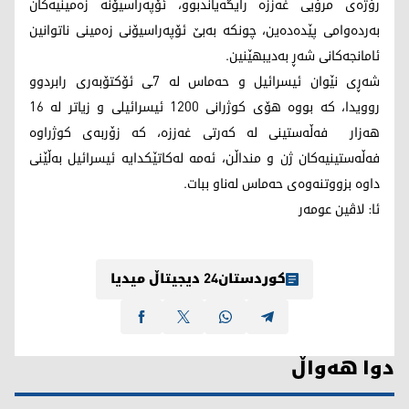
رۆژه‌ی مرۆیی غه‌ززه‌ رایگه‌یاندبوو، ئۆپەراسیۆنە زەمینیەکان
بەردەوامی پێدەدەین، چونکە بەبێ ئۆپەراسیۆنی زەمینی ناتوانین
ئامانجەکانی شەڕ بەدیبهێنین.
شەڕی نێوان ئیسرائیل و حه‌ماس له‌ 7ـی ئۆكتۆبه‌ری رابردوو
روویدا، کە بووه‌ هۆی كوژرانی 1200 ئیسرائیلی و زیاتر له‌ 16
هه‌زار فه‌ڵه‌ستینی له‌ كه‌رتی غه‌ززه‌، كه‌ زۆربه‌ی كوژراوه‌
فه‌ڵه‌ستینیه‌كان ژن و منداڵن، ئه‌مه‌ له‌كاتێكدایه‌ ئیسرائیل به‌ڵێنی
داوه‌ بزووتنه‌وه‌ی حه‌ماس له‌ناو ببات.
ئا: لاڤین عومەر
کوردستان24 دیجیتاڵ میدیا
دوا هەواڵ