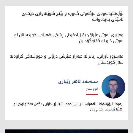
نۆژەنکردنەوەی مزگەوتی گەورە و پێنج شوێنەواری دیکەی
ئامێدی بەردەوامە
وەزیری نەوتی عێراق: بۆ زیادکردنی پشکی هەرێمی کوردستان لە
نەوتی خاو لە گفتوگۆداین
مەسرور بارزانی: زیاتر لە هەزار هێرشی درۆنی و مووشەکی کراوەتە
سەر کوردستان
محەمەد تاهر زێبارى
نووسەر
محەمەد تاهر زێبارى
پەیمانا رۆژهەلاتا ناڤەراست یا نى: دەما شیانێن دارایى دگەل تەکنولوجیا و
هێزا ئەتومى کۆم دبن