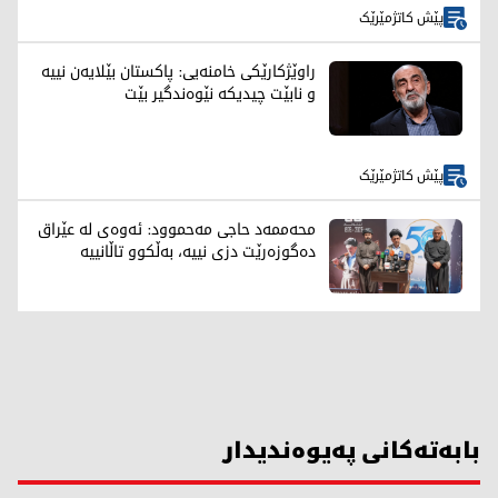
پێش کاتژمێرێک
راوێژکارێکی خامنەیی: پاکستان بێلایەن نییە
و نابێت چیدیکە نێوەندگیر بێت
پێش کاتژمێرێک
محەممەد حاجی مەحموود: ئەوەی لە عێراق
دەگوزەرێت دزی نییە، بەڵکوو تاڵانییە
بابەتەکانی پەیوەندیدار