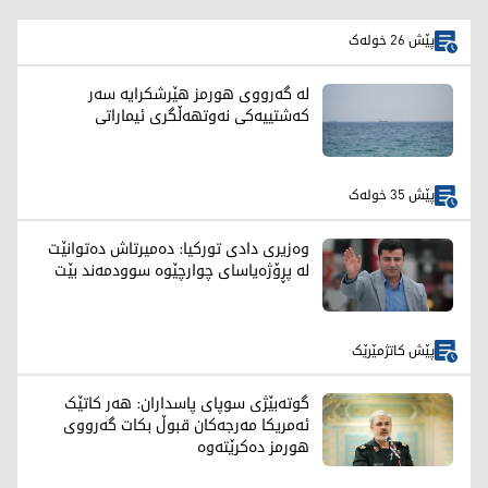
پێش 26 خولەک
لە گەرووی هورمز هێرشکرایە سەر
کەشتییەکی نەوتهەڵگری ئیماراتی
پێش 35 خولەک
وەزیری دادی تورکیا: دەمیرتاش دەتوانێت
لە پڕۆژەیاسای چوارچێوە سوودمەند بێت
پێش کاتژمێرێک
گوتەبێژی سوپای پاسداران: هەر کاتێک
ئەمریکا مەرجەکان قبوڵ بکات گەرووی
هورمز دەکرێتەوە