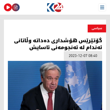
Open Menu
سیاسی
گۆتێرێس هۆشداری دەداتە وڵاتانی
ئەندام لە ئەنجومەنی ئاسایش
2023-12-07 08:40