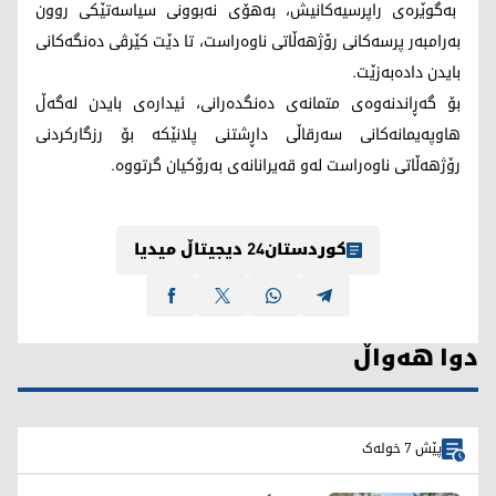
بەگوێرەی راپرسیەكانیش، بەهۆی نەبوونی سیاسەتێكی روون
بەرامبەر پرسەكانی رۆژهەڵاتی ناوەراست، تا دێت كێرڤی دەنگەكانی
بایدن دادەبەزێت.
بۆ گەڕاندنەوەی متمانەی دەنگدەرانی، ئیدارەی بایدن لەگەڵ
هاوپەیمانەكانی سەرقاڵی داڕشتنی پلانێكە بۆ رزگاركردنی
رۆژهەڵاتی ناوەراست لەو قەیرانانەی بەرۆكیان گرتووە.
کوردستان24 دیجیتاڵ میدیا
دوا هەواڵ
پێش 7 خولەک