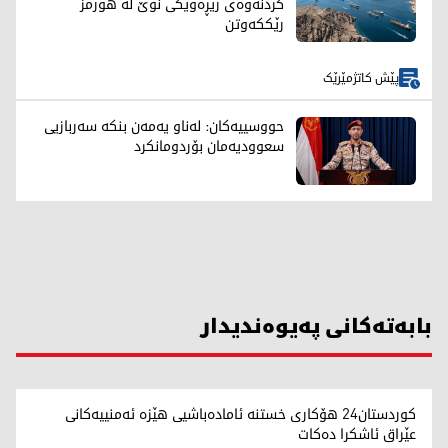
کردنەوەی رێڕەوێکی نوێ لە هورمز
رێککەوتن
پێش کاتژمێرێک
حووسییەکان: لەناو یەمەن بنکە سەربازیی
سعوودیەمان بۆردومانکرد
بابەتەکانی پەیوەندیدار
کوردستان24 هۆکاری خستنە ئامادەباشیی هێزە ئەمنییەکانی
عێراق ئاشکرا دەکات