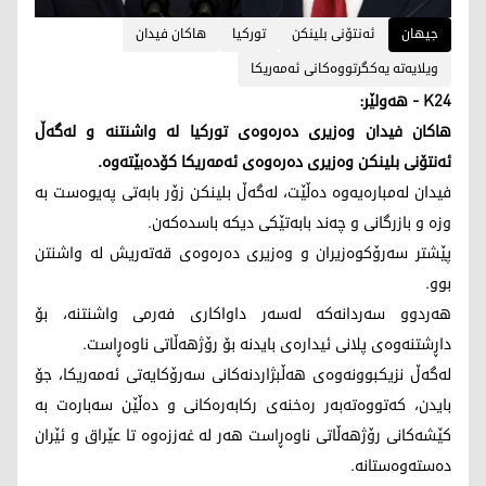
جیهان
ئه‌نتۆنی بلینكن
توركیا
هاكان فیدان
ویلایه‌ته‌ یه‌كگرتووه‌كانی ئه‌مه‌ریكا
K24 - هەولێر:
هاكان فیدان وەزیری دەرەوەی توركیا لە واشنتنە و لەگەڵ
ئەنتۆنی بلینكن وەزیری دەرەوەی ئەمه‌ریكا كۆدەبێتەوە.
فیدان له‌مباره‌یه‌وه‌ دەڵێت، لەگەڵ بلینكن زۆر بابەتی پەیوەست بە
وزە و بازرگانی و چەند بابەتێكی دیكە باسدەكەن.
پێشتر سەرۆكوەزیران و وەزیری دەرەوەی قەتەریش لە واشنتن
بوو.
هەردوو سەردانەكە لەسەر داواكاری فەرمی واشنتنە، بۆ
داڕشتنەوەی پلانی ئیدارەی بایدنە بۆ رۆژهەڵاتی ناوەڕاست.
لەگەڵ نزیكبوونەوەی هەڵبژاردنەكانی سەرۆكایەتی ئەمه‌ریكا، جۆ
بایدن، كەتووەتەبەر رەخنەی ركابەرەكانی و دەڵێن سەبارەت بە
كێشەكانی رۆژهەڵاتی ناوەڕاست هەر لە غەززەوە تا عێراق و ئێران
دەستەوەستانە.