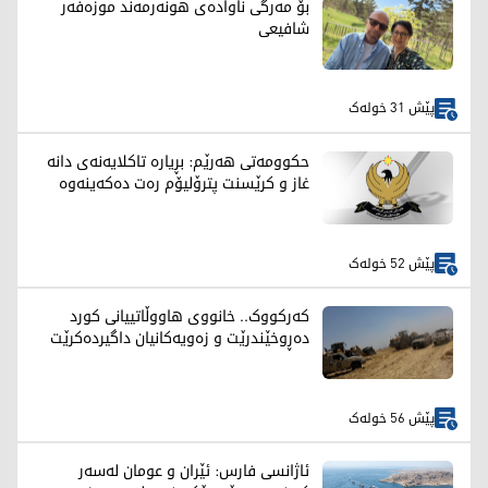
بۆ مەرگی ناوادەی هونەرمەند موزەفەر
شافیعی
پێش 31 خولەک
حکوومەتی هەرێم: بڕیارە تاکلایەنەی دانە
غاز و کرێسنت پترۆلیۆم رەت دەکەینەوە
پێش 52 خولەک
کەرکووک.. خانووی هاووڵاتییانی کورد
دەڕوخێندرێت و زەویەکانیان داگیردەکرێت
پێش 56 خولەک
ئاژانسی فارس: ئێران و عومان لەسەر