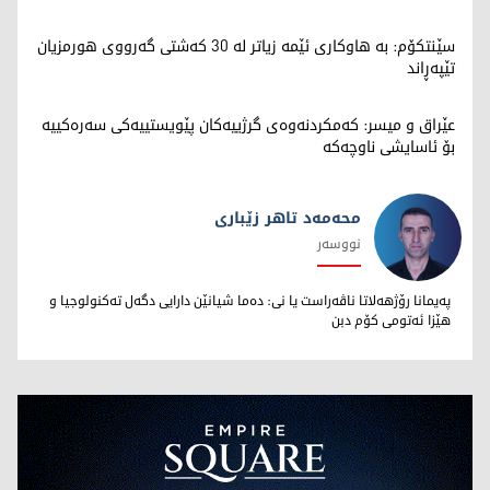
سێنتکۆم: بە هاوکاری ئێمە زیاتر لە 30 کەشتی گەرووی هورمزیان
تێپەڕاند
عێراق و میسر: کەمکردنەوەی گرژییەکان پێویستییەکی سەرەکییە
بۆ ئاسایشی ناوچەکە
محەمەد تاهر زێبارى
نووسەر
محەمەد تاهر زێبارى
پەیمانا رۆژهەلاتا ناڤەراست یا نى: دەما شیانێن دارایى دگەل تەکنولوجیا و
هێزا ئەتومى کۆم دبن