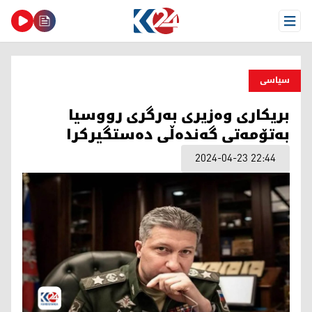
Open Menu
سیاسی
بریكاری وه‌زیری به‌رگری رووسیا
به‌تۆمه‌تی گه‌نده‌ڵی ده‌ستگیركرا
2024-04-23 22:44