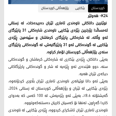
کوردستان
بێکاریی
رۆژهەڵاتی کوردستان
K24- هەولێر
نوێترین داتاکانی ناوەندی ئاماری ئێران دەریدەخات، لە زستانی
ئەمساڵدا زۆرترین رێژەی بێکاریی ناوەندی شارەکانی 31 پارێزگای
ئەو وڵاتە، لە شارەکانی پارێزگای کرماشان و سێیەمین ڕێژەی
بێکاریی لە گوندەکانی ئەو 31 پارێزگایەش، لە گوندەکانی پارێزگای
سنەی رۆژهەڵاتی کوردستان تۆمار کراوە.
بەپێی داتاکان، ڕێژەی بێکاری لە شارەکانی کرماشان و گوندەکانی
سنە، دوو هێندەی ئەو ڕێژەیە لە شار و گوندەکانی پارێزگاکانی
دیکەی ئێران هەیە.
بەپێی ئەو داتا نوێیانەی ناوەندی ئاماری ئێران بڵاوی کردۆتەوە،
رێژەی بێکاریی لە ئێران و رۆژهەڵاتی کوردستان لە زستانی 2024،
گەیشتۆتە 8.6٪، بەپێی ئەو رێژەیەش، لە 100 کەس کە بەدوای
کاردا گەڕاون، تەنها نۆ کەسیان کاریان دەستنەکەوتووە.
ناوەندی ئاماری ئێران ئاشکرای کردووە، ڕێژەی بێکاریی لە ناوەندی