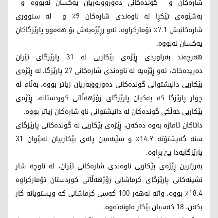
شارەکان و گوندەکانی دەورووبەریان یەکسان نەبووە و
بەشێوەی تێکڕا لە ناوەندی شارەکان 9٪ و لە سنووری
شارەکانیش 7.1٪ تۆمارکراوە، ئەو رڕێژەیەش بۆ هەموو پارێزگاکان
یەکسان نەبووە.
هەرچەند بەراوردی ڕێژەی بێکاریی لە 31 پارێزگای ئێران
دەریدەخات، ئەو ڕێژەیە لە ناوەندی شارەکانی 27 پارێزگا، لە ڕێژەی
بێکاریی دانیشتوانی گوندەکانی دەورووبەریان زیاتر بووە، بەڵام لە
چوار پارێزگا کە یەکیان پارێزگای رۆژهەڵاتی کوردستانە، ڕێژەی
بێکاریی خەڵکی گوندەکان لە دانیشتوانی ناو شارەکان زیاتر بووە.
داتاکان ئاماژە بەوە دەکەن، ڕێژەی بێکاریی لە گوندەکانی پارێزگای
سنە گەیشتۆتە 14.9٪ و سێیەمین پلەی بێکارییان لەنێوان 31
پارێزگایەدا پێ بڕاوە.
بەرزترین ڕێژەی بێکاریی ناوەندی شارەکانی ئێران، لە ناوچە شار
نشینەکانی پارێزگای کرماشانی رۆژهەڵاتی کوردستان تۆمارکراوە
18.4٪ بووە، واتە لەهەر 100 کەسی کرماشانی کە ویستویانە کار
بکەن، 18 کەسیان بێکار ماونەتەوە.