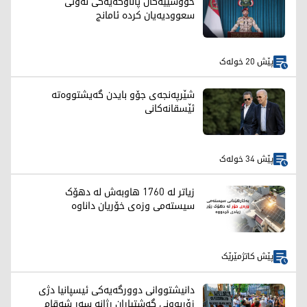
حووسییەکان پاڵاوگەیەکی نەوتی
سعوودیەیان کردە ئامانج
پێش 20 خولەک
شێرپەنجەی جۆو بایدن گەیشتووەتە
ئێسقانەکانی
پێش 34 خولەک
زیاتر لە 1760 هاوبەش لە دهۆک
سیستەمی وزەی خۆریان داناوە
پێش کاتژمێرێک
دانیشتووانی دوورگەیەکی ئیسپانیا دژی
زۆربوونی گەشتیاران رژانە سەر شەقام