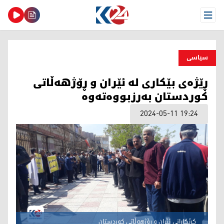
Open Menu
سیاسی
ڕێژەی بێکاری لە ئێران و ڕۆژهەڵاتی
کوردستان بەرزبووەتەوە
2024-05-11 19:24
کرێکارانی ئێران و رۆژهەڵاتی کوردستان