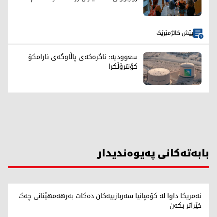
پێش کاتژمێرێک
سعوودیە: ئاگرەکەی پاڵاوگەی ئارامکۆ
کۆنترۆڵکرا
بابەتەکانی پەیوەندیدار
ئەمریکا داوا لە کۆمپانیا سەربازییەکان دەکات بەرهەمهێنانی چەک
خێراتر بکەن