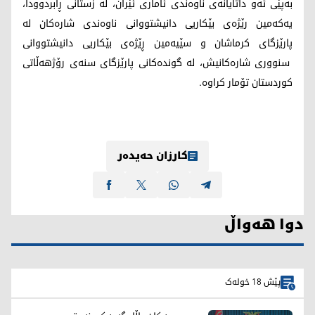
بەپێی ئەو داتایانەی ناوەندی ئاماری ئێران، لە زستانی ڕابردوودا،
یەکەمین رێژەی بێکاریی دانیشتووانی ناوەندی شارەکان لە
پارێزگای کرماشان و سێیەمین ڕێژەی بێکاریی دانیشتووانی
سنووری شارەکانیش، لە گوندەکانی پارێزگای سنەی رۆژهەڵاتی
کوردستان تۆمار کراوە.
کارزان حەیدەر
دوا هەواڵ
پێش 18 خولەک