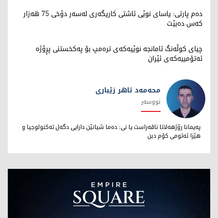
دەم پارتی: یاسای نوێی ئاشتی کاریگەری لەسەر دۆخی 75 هەزار
کەس دەبێت
چیای کوڵەنگ ئامانجە نوێیەکەی ترەمپ بۆ پەکخستنی پڕۆژە
ئەتۆمییەکەی ئێران
محەمەد تاهر زێبارى
نووسەر
محەمەد تاهر زێبارى
پەیمانا رۆژهەلاتا ناڤەراست یا نى: دەما شیانێن دارایى دگەل تەکنولوجیا و
هێزا ئەتومى کۆم دبن