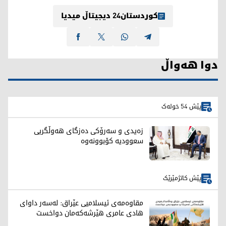
کوردستان24 دیجیتاڵ میدیا
دوا هەواڵ
پێش 54 خولەک
زەیدی و سەرۆکی دەزگای هەوڵگریی
سعوودیە کۆبوونەوە
پێش کاتژمێرێک
مقاوەمەی ئیسلامیی عێراق: لەسەر داوای
هادی عامری هێرشەکەمان دواخست