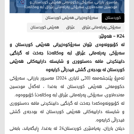
مەسرور بارزانی، سەرۆکی حکوومەتی هەرێمی کوردستان و
موحسین مەندەلاوی، سەرۆکی پەرلەمانی عێراق (بە وەکالەت)
کوردستان
سەرۆکوەزیرانی هەرێمی کوردستان
سەرۆکی پەرلەمانی عێراق
عێراق
هەرێمی کوردستان
K24 – هەولێر:
لە کۆبوونەوەی نێوان سەرۆکوەزیرانی هەرێمی کوردستان و
سەرۆکی پەرلەمانی عێراق (بە وەکالەت) جەخت لە گرنگیی
دابینکردنی مافە دەستووری و شایستە داراییەکانی هەرێمی
کوردستان لە بودجەی گشتی فیدراڵی کرایەوە
ئەمڕۆ پێنجشەممە (30ـی ئایاری 2024) مەسرور بارزانی، سەرۆکی
حکوومەتی هەرێمی کوردستان لە بەغدا ، لەگەڵ موحسین
مەندەلاوی، سەرۆکی پەرلەمانی عێراق (بە وەکالەت) کۆبووەوە.
لە کۆبوونەوەکەدا جەخت لە گرنگیی دابینکردنی مافە دەستووری
و شایستە داراییەکانی هەرێمی کوردستان لە بودجەی گشتی
فیدراڵی کرایەوە.
دیلان بارزان، پەیامنێری کوردستان24 لە بەغدا، ڕایگەیاند، بابەتی