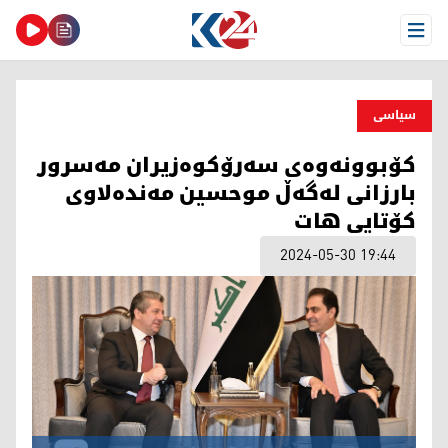
Open Menu
سیاسی
کۆبوونەوەی سەرۆکوەزیران مەسرور
بارزانی لەگەڵ موحسین مەندەلاوی
کۆتایی هات
2024-05-30 19:44