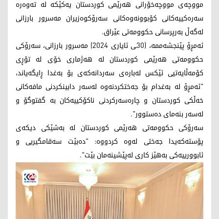
مووچەی مووچەخۆرانی هەرێمی کوردستان یەکێکە لە تەوەرە
سەرەکییەکانی کۆبوونەوەکانی سەرۆکوەزیران مەسرور بارزانی
لەگەڵ بەرپرسانی حکوومەتی عێراق.
ئەمڕۆ پێنجشەممە، (30ـی ئایاری 2024) مەسرور بارزانی، سەرۆکی
حکوومەتی هەرێمی کوردستان لە هەژماری خۆی لە تۆڕی
کۆمەڵایەتیی ئێکس لەبارەی سەردانەکەی بۆ بەغدا ڕایگەیاند،
"ئەمڕۆ لە بەغدام بۆ جەختکردنەوە لەسەر دابینکردنی مافەکانی
خەڵکی کوردستان و چارەسەرکردنی ناکۆکییەکان بە گفتوگۆ و
لەسەر بنەمای دەستوور".
سەرۆکی حکوومەتی هەرێمی کوردستان لە بەشێکی دیکەی
پۆستەکەیدا جەختی لەوە کردووە: "دەبێت سەقامگیریی و
ئابوورییەکی بەهێز کاری لەپێشینەمان بێت".