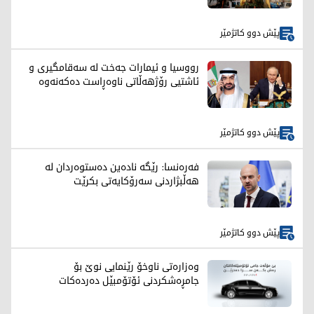
پێش دوو کاتژمێر
رووسیا و ئیمارات جەخت لە سەقامگیری و
ئاشتیی رۆژهەڵاتی ناوەڕاست دەکەنەوە
پێش دوو کاتژمێر
فەرەنسا: رێگە نادەین دەستوەردان لە
هەڵبژاردنی سەرۆکایەتی بکرێت
پێش دوو کاتژمێر
وەزارەتی ناوخۆ رێنمایی نوێ بۆ
جامڕەشکردنی ئۆتۆمبێل دەردەکات