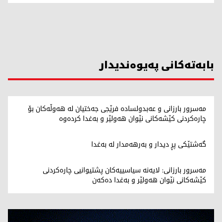
بابەتەکانی پەیوەندیدار
مەسرور بارزانی و عەبدولسادە فرێجی جەختیان لە هەوڵەکان بۆ
چارەکردنی کێشەکانی نێوان هەولێر و بەغدا کردەوە
گەشتێکی پڕ دیدار و بەرهەمدار لە بەغدا
مەسرور بارزانی: لایەنە سیاسییەکان پشتیوانیی چارەکردنی
کێشەکانی نێوان هەولێر و بەغدا دەکەن