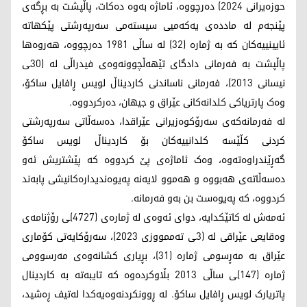
حوزەیرانی 2024) دەرچووە، ئاماژە بەوە دەکات، پاڵپشت بە بڕگەی
پێنجەم لە ماددەی یەکەمیی سیستەمی سەرپەرشتی پێکهاتە
ئایینییەکان کە بە ژمارە (32) لە ساڵی 1981 دەرچووە، هەروەها
پاڵپشت بە فەرمانی دادگای تێهەڵچوونەوەی فیدراڵی لە (30ـی
نیسانی 2013)، فەرمانی ناساندنی کاردیناڵ لویس ڕافایل ساکۆ،
وەک پارتریاکی کلدانەکانی عێراق و جیهان، دەرکردووە.
لە فەرمانەکەی سەرۆکوەزیرانی عێراقدا، دەسەڵاتی سەرپەرشتی
کردنی کڵێسە کلدانییەکان بۆ کاردیناڵ لویس ساکۆ
گەڕێندراوەتەوە، وەک ئاماژەی پێ کردووە کە پێشتریش ئەو
دەسەڵاتەی هەبووە و هەموو لایەنە پەیوەندیدارەکانیشی پابەند
کردووە، کە پەیوەست بن بەو فەرمانە.
ئەمەش لە کاتێکدایە، دوای ئەوەی لە ژمارەی (4727)ـی رۆژنامەی
وەقایعی عێراقی لە (3ـی تەممووزی 2023)، سەرۆکایەتی کۆماری
عێراق بە مەڕسومی ژمارە (31)، بڕیاری کشانەوەی مەرسوومی
ژمارە (147)ـی ساڵی 2013 بڵاوکردەوە کە تایبەتە بە کاردینال
پاتریارک لویس ڕافایل ساکۆ. لە ڕوونکردنەوەیەکدا لەتیف ڕەشید،