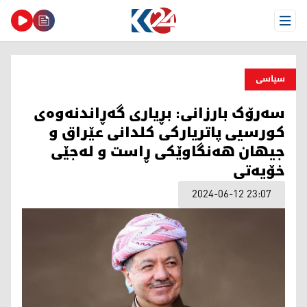
Open Menu
سیاسی
سەرۆک بارزانی: بڕیاری گەڕاندنەوەی
کورسیی پاتریارکی کلدانی عێراق و
جیهان هەنگاوێکی ڕاست و لەجێی
خۆیەتی
2024-06-12 23:07