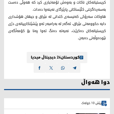
کریستیانەکان ناکات و بەوەش تۆمەتباری کرد کە هەوڵی دەست
بەسەرداگرتنی کڵێساکانی پارێزگای نەینەوا دەدات.
هاوکات سەرۆکی کەنیسەی کلدانی لە عێراق و جیهان هۆشداری
دایە حکوومەتی عێراق، ئەگەر لە بەرامبەر ئەو پێشێلکارییانەی دژی
کریستیانەکان دەکرێت، نەیەتە دەنگ ئەوا پەنا بۆ کۆمەڵگەی
نێودەوڵەتی دەبەن.
کوردستان24 دیجیتاڵ میدیا
دوا هەواڵ
پێش 10 خولەک