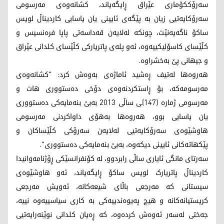
سەرۆککۆماری عێراق ڕایگەیاند، کشانەوەی مەرسومی
سەرۆکایەتیی زیان بە پێگەی ئایینی یان یاسایی کاردیناڵ لویس
ساکۆ ناگەیەنێت، چونکە لەلایەن قەداسەتی پاپا فرەنسیس و
کڵێسای کاسۆلیکییەوە، ئەو پلەی پاتریارکی کڵێسای کلدانی عێراق
و جیهانی پێ بەخشراوە.
هەروەها لەتیف ڕەشید ئاماژەی بەوەش کرد: "کشانەوەی
مەرسومەکە، بۆ ڕاستکردنەوەی دۆخی دەستووری هات و
مەرسومی ژمارە (147)ـی ساڵی 2013 بەبێ بنەمایەکی دەستووری
یان یاسایی بوو، هەروەها بەهۆی داواکردنی مەرسومی
هاوشێوەی سەرۆکایەتیی لەلایەن سەرۆکی کڵێساکان و
پێکهاتەکانی ئایینی دیکەوە، بەبێ بنەمایەکی دەستووری".
سەرتای مانگی ئایاری ساڵی رابردوو، لە کۆنفرانسێکی ڕۆژنامەوانیدا
کاردیناڵ پاتریارک لویس ساکۆ ڕایگەیاند، ئەو هاوشێوەی
سیستانی کە مەرجعی باڵای شیعەکانە، ئەویش مەرجعی
کریستیانەکانە و هیچ پەیوەندییەکی بە کاری سیاسییەوە نییە،
جەختی لەسەر ئەوەش کردەوە، کە ڕەیان کلدانی نوێنەرایەتیی