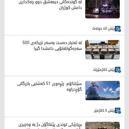
لە گوندەکانی دیمەشق دوو چەکداری
داعش کوژران
پێش 40 خولەک
لە ئەنبار دەست بەسەر نزیکەی 500
سەرەگوللەتۆپی داعشدا گیرا
پێش کاتژمێرێک
سێنتکۆم: رێڕەوی 51 کەشتیی بازرگانی
گۆڕدراوە
پێش 5 کاتژمێر
بڕیارێکی توندی پێنتاگۆن دژ بە وەزیری