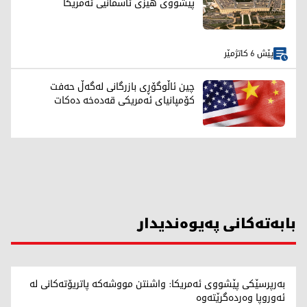
پێشووی هێزی ئاسمانیی ئەمریکا
پێش 6 کاتژمێر
چین ئاڵوگۆڕی بازرگانی لەگەڵ حەفت
کۆمپانیای ئەمریکی قەدەخە دەکات
بابەتەکانی پەیوەندیدار
بەرپرسێکی پێشووی ئەمریکا: واشنتن مووشەکە پاتریۆتەکانی لە
ئەوروپا وەردەگرێتەوە