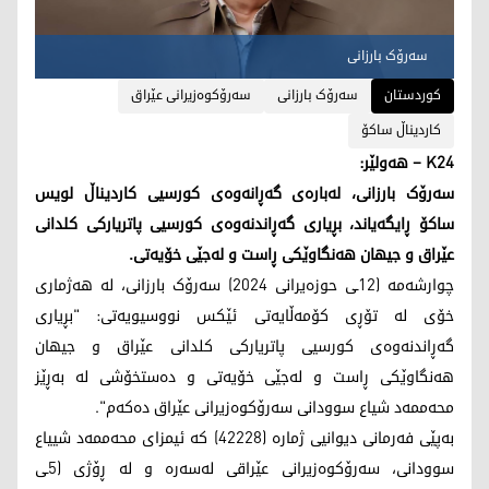
سەرۆک بارزانی
کوردستان
سەرۆک بارزانی
سەرۆکوەزیرانی عێراق
کاردیناڵ ساکۆ
K24 – هەولێر:
سەرۆک بارزانی، لەبارەی گەڕانەوەی کورسیی کاردیناڵ لویس
ساکۆ ڕایگەیاند، بڕیاری گەڕاندنەوەی کورسیی پاتریارکی کلدانی
عێراق و جیهان هەنگاوێکی ڕاست و لەجێی خۆیەتی.
چوارشەمە (12ـی حوزەیرانی 2024) سەرۆک بارزانی، لە هەژماری
خۆی لە تۆڕی کۆمەڵایەتی ئێکس نووسیویەتی: "بڕیاری
گەڕاندنەوەی کورسیی پاتریارکی کلدانی عێراق و جیهان
هەنگاوێکی ڕاست و لەجێی خۆیەتی و دەستخۆشی لە بەڕێز
محەممەد شیاع سوودانی سەرۆکوەزیرانی عێراق دەکەم".
بەپێی فەرمانی دیوانیی ژمارە (42228) کە ئیمزای محەممەد شییاع
سوودانی، سەرۆکوەزیرانی عێراقی لەسەرە و لە ڕۆژی (5ـی