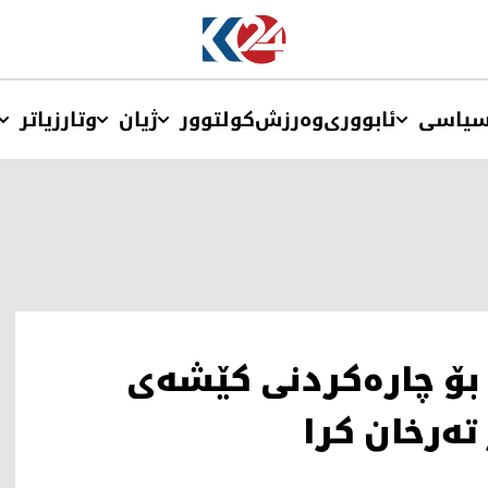
یاسی
ئابووری
وەرزش
کولتوور
ژیان
وتار
زیاتر
یۆن دینار بۆ چارەکردنی کێشەی
تەرخان کرا