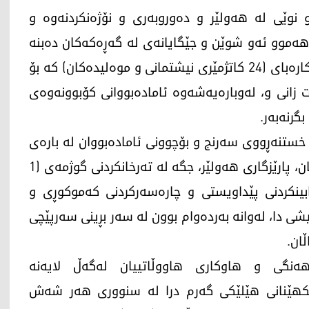
 نوێی لە هەولێر و دەوروبەرى و نۆژەنکردنەوە و
ەموو ئەو شوێن و جێگایانەى لە گه‌ڕه‌كه‌كان دەبنە
هۆکارى دروستبوونى کەمئاوى و بەستنەوەیان بە کارەباى (24 کاتژمێرى نیشتمانى و موەلیدەکان) کە بۆ
ست زانى و، لەوبارەیەشەوە ئاماده‌بووانی كۆبوونه‌وه‌ى
رنه‌به‌ر.
خستنەڕووی سەرنج و بۆچوونی ئاماده‌بووان لە بارەى
گرفت و كێشه‌کانى كه‌م ئاوی و چۆنیەتى چارەکردنیان، پارێزگارى هەولێر، جگە لە تەرخانکردنى گوژمەى (1
یى بۆ دابینکردنى پێداویستى و چارەسەرکردنى کەموکوڕى و
شى دا، لەوانە بەردەوام بوون لە سەر بڕینی سه‌رپێچی
ڵان.
ەنگى و هاوکارى هاووڵاتییان له‌گەڵ لایەنە
رى پێکهێنانى هێلێکى گەرم درا لە سنوورى هەر شەش