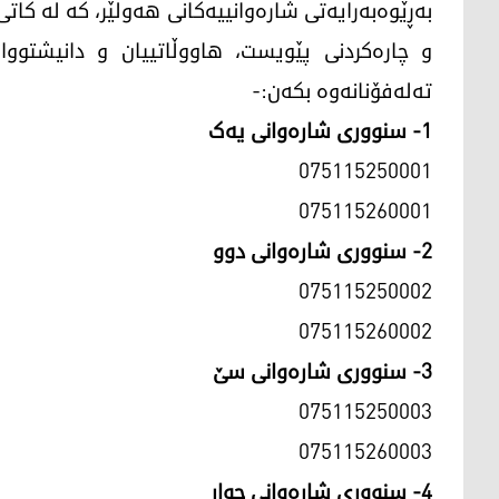
بەڕێوەبەرایەتى شارەوانییەکانى هەولێر، کە لە کا
و چارەکردنى پێویست، هاووڵاتییان و دانیشتووا
تەلەفۆنانەوە بکەن:-
1- سنوورى شارەوانى یەک
075115250001
075115260001
2- سنوورى شارەوانى دوو
075115250002
075115260002
3- سنوورى شارەوانى سێ
075115250003
075115260003
4- سنوورى شارەوانى چوار