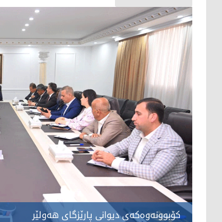
کۆبوونەوەکەی دیوانی پارێزگای هەولێر