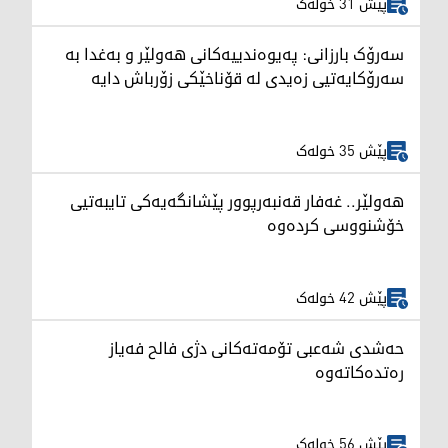
پێش 31 خولەک
سەرۆک بارزانی: پەیوەندییەکانی هەولێر و بەغدا بە
سەرۆکایەتیی زەیدی لە قۆناخێکی زۆرباش دایە
پێش 35 خولەک
هەولێر.. غەفار قەنبەرپوور پێشانگەیەکی تایبەتیی
خۆشنووسی کردەوە
پێش 42 خولەک
حەشدی شەعبی تۆمەتەکانی دژی فالح فەیاز
رەتدەکاتەوە
پێش 56 خولەک