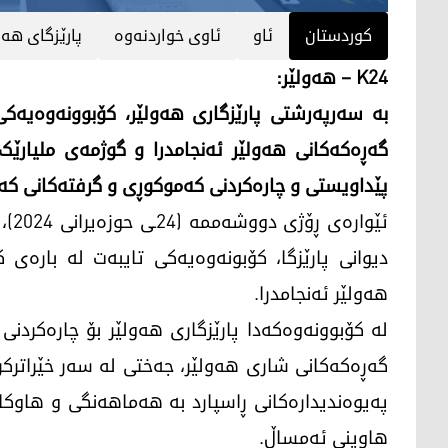
کوردستان
ئاو
ئاوی خواردنه‌وه‌
پارێزگای هه‌و
K24 – هەولێر:
بە سەرپەرشتى پارێزگاری هەولێر، کۆبوونەوەیەک
پێداویستى و چارەکردنى کەموکوڕى و گرفتەکانى کەم
ئێوا
دیوانى پارێزگا، کۆبونەوەیەکی تایبەت لە بارە
هەولێر ئەنجامدرا.
لە کۆبوونەوەکەدا پارێزگارى هه‌ولێر بۆ چاره‌كردنی 
گه‌ڕه‌كه‌كانی شارى هه‌ولێر، جەختى له‌ سه‌ر خێرات
پەیوەندیدارەکانى ڕاسپارد بە هەماهەنگى و هاوکا
هاوینى ئەمساڵ.