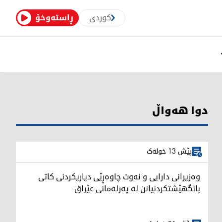
کوردی
ڕاستەوخۆ
دوا هەواڵ
پێش 13 خولەک
وەزیرانی دارایی و نەوت چاوەڕێی دیاریکردنی کاتی
بانگهێشتکردنیانن لە پەرلەمانی عێراق