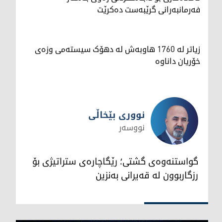
فەرمانبەرانی گرێبەست دەکرێت
زیاتر لە 1760 هاوبەش لە دهۆک سیستەمی وزەی
خۆریان داناوە
نووری بێخاڵی
نووسەر
نووری بێخاڵی
گواستنەوەی گشتی؛ رێگاچارەی ستراتیژی بۆ
رزگاربوون لە قەیرانی بەنزین