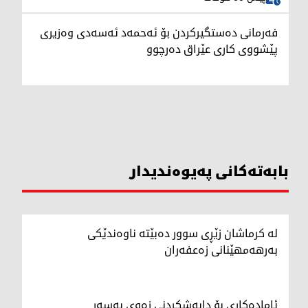
فەرمانی دەستگیرکردن بۆ ئەحمەد ئەسەدی وەزیری
پێشووی کاری عێراق دەرچوو
بابەتەکانی پەیوەندیدار
لە کرماشان زێڕی سوور دەبێتە ناوەندێکی
بەرهەمهێنانی زەعفەران
ئامادەکاری بۆ دابەشکردنی زەوی بەسەر