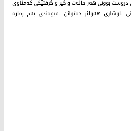
تی دروست بوونی هەر حاڵەت و گیر و گرفتێکى کەمئاوى
نى ناوشارى هەولێر دەتوانن پەیوەندى بەم ژمارە