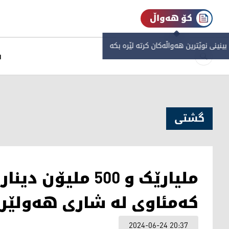
کۆ هەواڵ
 بینینی نوێترین هەواڵەکان کرتە لێرە بکە
س
گشتی
ملیارێک و 500 مل
کەمئاوی لە شاری هەولێر 
2024-06-24 20:37