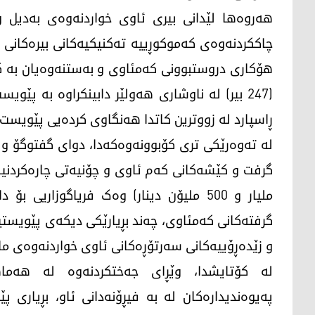
هەروەها لێدانى بیرى ئاوى خواردنەوەى بەدیل و
چاککردنەوەى کەموکوڕییە تەکنیکیەکانى بیرەکانى ه
(247 بیر) لە ناوشارى هەولێر دابینکراوە بە پێوی
ڕاسپارد لە زووترین کاتدا هه‌نگاوی كرده‌یى پێویست بگ
لە تەوەرێکی تری کۆبوونەوەکەدا، دوای گفتوگۆ و 
ملیار و 500 ملیۆن دینار) وەک فریاگوزار
گرفتەکانى کەمئاوى، چه‌ند بڕیارێكی دیکەی پێویستی
و زێده‌ڕۆییه‌كانی سه‌رتۆڕەکانی ئاوی خواردنه‌وه‌ى ما
لە کۆتایشدا، وێڕاى جەختکردنەوە لە هەماه
پەیوەندیدارەکان لە به‌ فیڕۆنه‌دانی ئاو، بڕیا