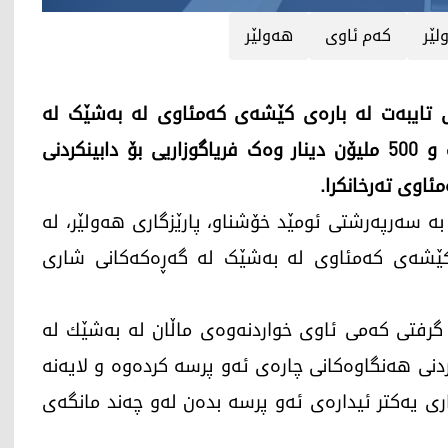
لێر
کەم ئاوی
هەولێر
ى تایبەت لە بارەى کێشەى کەمئاوی لە بەشێک لە
گەڕەکەکانى هەولێر ئەنجامدرا و گوژمەى ملیارێک و 500 ملیۆن دینار وەک فریاگوزاریى بۆ دابینکردنى
ئاوى تەرخانکرا.
ره‌ی ڕۆژی دووشه‌ممه (24ـی حوزەیرانی 2024)، بە سەرپەرشتی ئومێد خۆشناو، پارێزگاری هه‌ولێر، له‌
ى کێشەى کەمئاوی لە بەشێک لە گەڕەکەکانى شارى
گرفتى كه‌می ئاوی خواردنه‌وه‌ی ماڵان له‌ به‌شێك له‌
رکردنى هەنگاوەکانى چارەى ئەو پرسە کردەوە و لایەنە
رى یەکتر ئیدارەى ئەو پرسە بدەن لەو چەند مانگەى