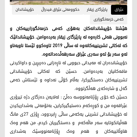
عێراق
پارێزگای زیقار
حکوومەتی عێراق فیدراڵ
خۆپیشاندان
کەمی خزمەتگوزاری
هێشتا خۆپیشاندانەکان بەهۆی کەمی خزمەتگوزارییەکان و
نەبوونی هەلی کارەوە لە پارێزگای زیقار بەردەوامن. خۆپیشاندانێک
کە لەکاتی تشرینییەکانەوە لە ساڵی 2019 تاوەکوو ئێستا ناوبەناو
لەو سەر بۆ ئەو سەری عێراق سەرهەڵدەداتەوە.
خۆپیشاندەران لە مەیدانی حبووبی لە ناڕەزایی دەربڕین و داواکردنی
مافەکانیان بەردەوامن. حسێن کە لەکاتی خۆپیشاندانی
تشرینییەکان دەستگیرکرا، بەڵام کۆڵی نەداوە و ئێستاش خەمی
گەل و شارەکەی هەڵگرتووە.
حسێن کە خۆی ڕۆژنامەنووسە دەڵێ : لەلایەن دەزگای دژە تیرۆری
عێراقەوە من و کوڕەکەم دەستیگیرکراین، بەتۆمەتی بەشداریکردن
لە خۆپیشاندانی تشرینی یەکەمی ساڵی ڕابردوود، ڕۆژی 27ی مانگ
هەڵیانکوتایە سەر ماڵەکەم و دەستگیریان کردم، من هەم وەک
هاوڵاتییەکان و هەم وەک ڕۆژنامەنووسێک بەشداری