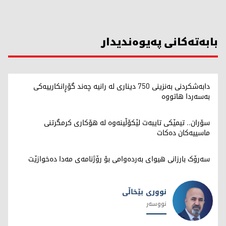
بابەتەکانی پەیوەندیدار
دابەشکردنی بەنزینی 750 دیناری لە رانیە چه‌ند گۆڕانكارییه‌كی
بەسەردا هاتووە
سۆران.. تیمێکی تایبەت لێکۆڵینەوە لە هۆکاری کرمگرتنی
ماسییەکان دەکات
سەرۆک بارزانی هیوای بەردەوامی بۆ رۆژنامەی مەدا دەخوازێت
نووری بێخاڵی
نووسەر