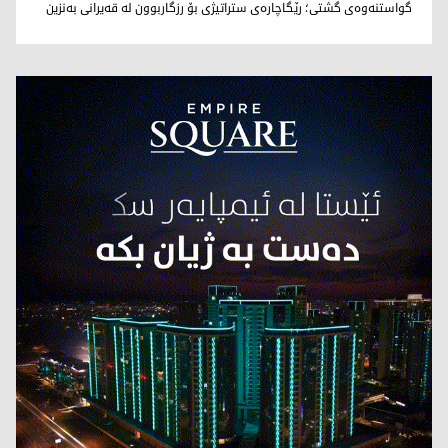
نووری بێخاڵی
گواستنەوەی گشتی؛ رێگاچارەی ستراتیژی بۆ رزگاربوون لە قەیرانی بەنزین