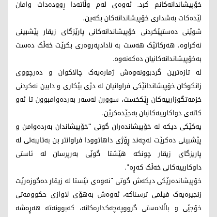
خۆپیشاندانەکانم کرد. ئەوەی لەم وڵاتەدا ڕوودەدات وامان
لێدەکات بەشداری خۆپیشاندانەکان بکەین.
شوێنی دەستپێکردنی خۆپیشاندانەکانی پارێزگای زیقار پێشبینی
نەکراوە، هەرکاتێک هەست بە نادادپەروەری بکرێت خەڵک دەست
بەخۆپیشاندانەکانیان دەکەنەوە.
لە تازەترین گردبوونەوەش ژمارەیەک چالاکوان و دەرچووی
زانکوکان خۆپیشاندانێکی فراوانیان لە دژی بێکاری و دابین نەکردنی
خزمەتگوزارییەکان ڕێکخست، سوورن لەسەر بەردەوامبوون تا ئەو
کاتەی دواکارییەکانیان بەجێدەکرێن.
یەكێکی دیکە لە خۆپیشاندەران گوتی "خۆپیشاندان بەردەوامن و
پێشبینی دەکرێت لەچەند ڕۆژی داهاتوودا فراوانتر بن بەتایبەتی لە
پاریزگای زیقار چونکە هێشتا گوێی بەرپرسان لە ئاستی
داوکارییەکانی خەڵک کەڕە".
خۆپیشاندەرێکی دیکەش گوتی "ئەوەی ئێستا لە زیقار دەگوزەرێت
زنجیرەیەک فیلمی ترسناکە، ئەوەش بەهۆی لاوازی حکوومەتی
خۆجێی و باڵادەستی گرووپەچەکدارەکانە، کەبوونەتە هەڕەشە