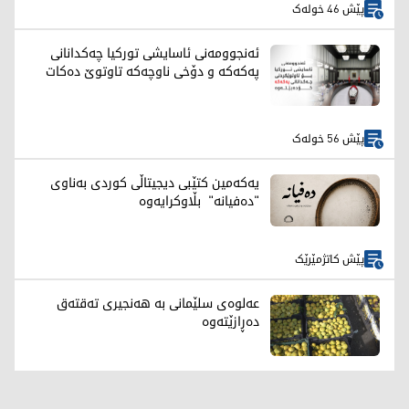
پێش 46 خولەک
ئەنجوومەنی ئاسایشی تورکیا چەکدانانی
پەکەکە و دۆخی ناوچەکە تاوتوێ دەکات
پێش 56 خولەک
یەکەمین کتێبی دیجیتاڵی کوردی بەناوی
"دەفیانە" بڵاوکرایەوە
پێش کاتژمێرێک
عەلوەی سلێمانی بە هەنجیری تەقتەق
دەڕازێتەوە