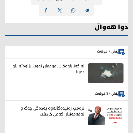
دوا هەواڵ
پێش 7 خولەک
لە کەناراوەکانی عوممان نەوت رژاوەته‌ نێو
ده‌ریا
پێش 37 خولەک
ترەمپ رەتیدەکاتەوە یەدەگی چەک و
تەقەمەنیان کەمی کردبێت