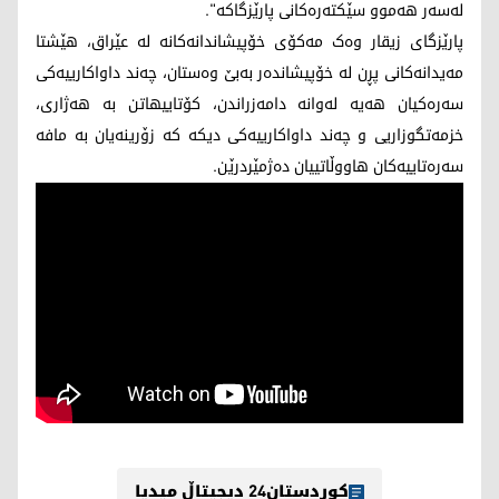
لەسەر هەموو سێکتەرەکانی پارێزگاکە".
پارێزگای زیقار وەک مەکۆی خۆپیشاندانەکانە لە عێراق، هێشتا
مەیدانەکانی پڕن لە خۆپیشاندەر بەبێ وەستان، چەند داواکارییەکی
سەرەکیان هەیە لەوانە دامەزراندن، کۆتاییهاتن بە هەژاری،
خزمەتگوزاریی و چەند داواکارییەکی دیکە کە زۆرینەیان بە مافە
سەرەتاییەکان هاووڵاتییان دەژمێردرێن.
کوردستان24 دیجیتاڵ میدیا