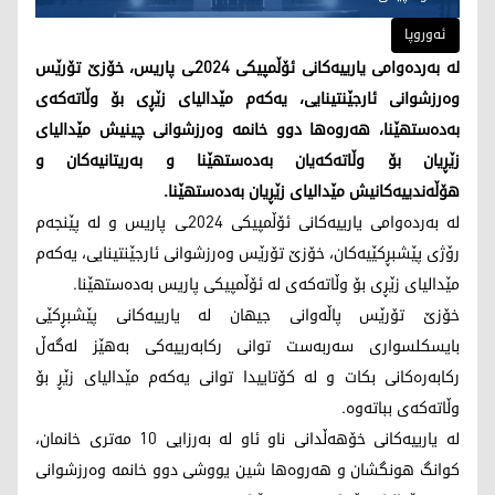
ئه‌وروپا
لە بەردەوامی یارییەکانی ئۆڵمپیکی 2024ـی پاریس، خۆزێ تۆرێس
وەرزشوانی ئارجێنتینایی، یەکەم مێدالیای زێڕی بۆ وڵاتەکەی
بەدەستهێنا، هەروەها دوو خانمە وەرزشوانی چینیش مێدالیای
زێڕیان بۆ وڵاتەکەیان بەدەستهێنا و بەریتانیەکان و
هۆڵەندییەکانیش مێدالیای زێڕیان بەدەستهێنا.
لە بەردەوامی یارییەکانی ئۆڵمپیکی 2024ـی پاریس و لە پێنجەم
رۆژی پێشبڕکێیەکان، خۆزێ تۆرێس وەرزشوانی ئارجێنتینایی، یەکەم
مێدالیای زێڕی بۆ وڵاتەکەی لە ئۆڵمپیکی پاریس بەدەستهێنا.
خۆزێ تۆرێس پاڵەوانی جیهان لە یارییەکانی پێشبڕکێی
بایسکلسواری سەربەست توانی رکابەرییەکی بەهێز لەگەڵ
رکابەرەکانی بکات و لە کۆتاییدا توانی یەکەم مێدالیای زێڕ بۆ
وڵاتەکەی بباتەوە.
لە یارییەکانی خۆهەڵدانی ناو ئاو لە بەرزایی 10 مەتری خانمان،
کوانگ هونگشان و هەروەها شین یووشی دوو خانمە وەرزشوانی