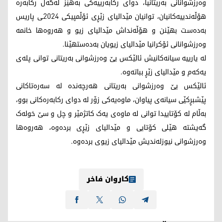
وەرزشوانانی بەریتانیا، دوای رکابەرییەکی بەهێز لەگەڵ رکابەرە
هۆڵەندییەکانیان، توانیان مێدالیای زێڕی ئۆڵمپیکی 2024ـی پاریس
بەدەست بهێنن و هۆڵەنداش مێدالیای زیو و هەروەها خانمە
وەرزشوانانی ئۆکرانیا مێدالیای زیویان بەدەستهێنا.
لە یارییە سیانەکانیش ئالێکس یێ وەرزشوانی بەریتانی توانی پلەی
یەکەم و مێدالیای زێڕ بباتەوە.
ئالێکس یێ وەرزشوانی بەریتانی هەرچەندە لە سەرەتاکانی
پێشبڕکێی سیانەی پیاوان، ماوەیەکی زۆر لە دوای رکابەرەکانی بوو،
بەڵام لە کۆتاییدا توانی لە ماوەی یەک کاتژمێر و چل و سێ خولەک
گەیشتە هێلی کۆتایی و مێدالیای زێڕی بردەوە، هەروەها
وەرزشوانی نیوزلەندیش مێدالیای زیوی بردەوە.
کاروان فاخر