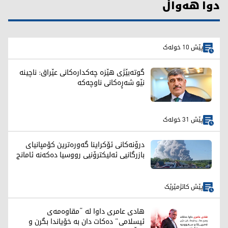
دوا هەواڵ
پێش 10 خولەک
گوتەبێژی هێزە چەکدارەکانی عێراق: ناچینە
نێو شەڕەکانی ناوچەکە
پێش 31 خولەک
درۆنەکانی ئۆکراینا گەورەترین کۆمپانیای
بازرگانیی ئەلیکترۆنیی رووسیا دەکەنە ئامانج
پێش کاتژمێرێک
هادی عامری داوا لە “مقاوەمەی
ئیسلامی” دەکات دان بە خۆیاندا بگرن و