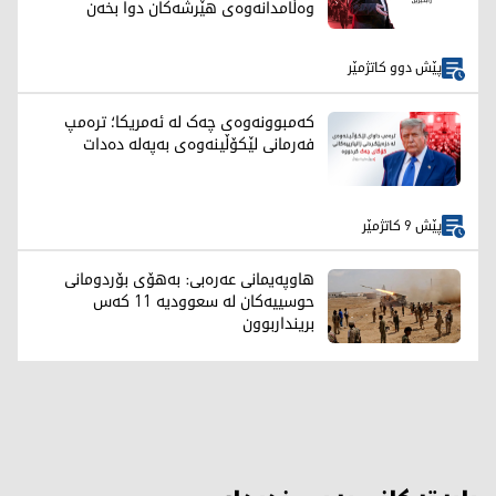
وەڵامدانەوەی هێرشەکان دوا بخەن
پێش دوو کاتژمێر
کەمبوونەوەی چەک لە ئەمریکا؛ ترەمپ
فەرمانی لێکۆڵینەوەی بەپەلە دەدات
پێش 9 کاتژمێر
هاوپەیمانی عەرەبی: بەهۆی بۆردومانی
حوسییەکان لە سعوودیە 11 کەس
برینداربوون