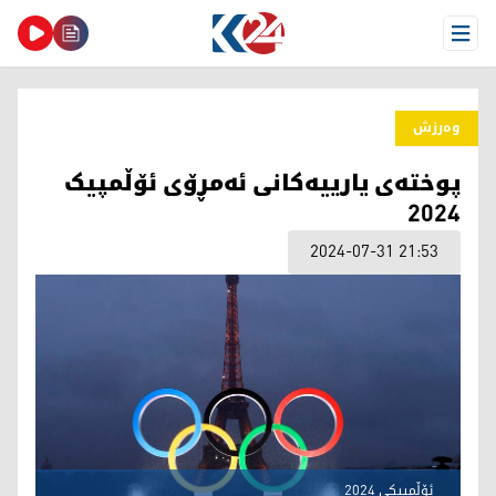
Open Menu
وەرزش
پوختەی یارییەکانی ئەمڕۆی ئۆڵمپیک
2024
2024-07-31 21:53
ئۆڵمپیکی 2024