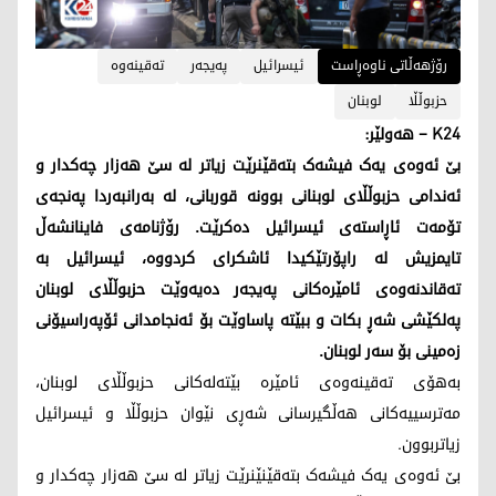
رۆژهەڵاتی ناوەڕاست
ئیسرائیل
پەیجەر
تەقینەوە
حزبوڵڵا
لوبنان
K24 – هەولێر:
بێ ئەوەی یەک فیشەک بتەقێنرێت زیاتر لە سێ هەزار چەکدار و
ئەندامی حزبوڵڵای لوبنانی بوونە قوربانی، لە بەرانبەردا پەنجەی
تۆمەت ئاڕاستەی ئیسرائیل دەکرێت. رۆژنامەی فاینانشەڵ
تایمزیش لە راپۆرتێکیدا ئاشکرای کردووە، ئیسرائیل بە
تەقاندنەوەی ئامێرەکانی پەیجەر دەیەوێت حزبوڵڵای لوبنان
پەلکێشی شەڕ بکات و ببێتە پاساوێت بۆ ئەنجامدانی ئۆپەراسیۆنی
زەمینی بۆ سەر لوبنان.
بەهۆی تەقینەوەی ئامێرە بێتەلەکانی حزبوڵڵای لوبنان،
مەترسییەکانی هەڵگیرسانی شەڕی نێوان حزبوڵڵا و ئیسرائیل
زیاتربوون.
بێ ئەوەی یەک فیشەک بتەقێنێنرێت زیاتر لە سێ هەزار چەکدار و