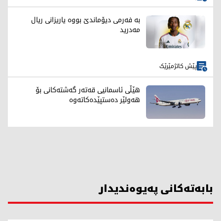
بە فەرمی دیۆماندێ بووە یاریزانی ریال
مەدرید
پێش کاتژمێرێک
هێڵی ئاسمانیی قەتەر گەشتەکانی بۆ
هەولێر دەستپێدەکاتەوە
بابەتەکانی پەیوەندیدار