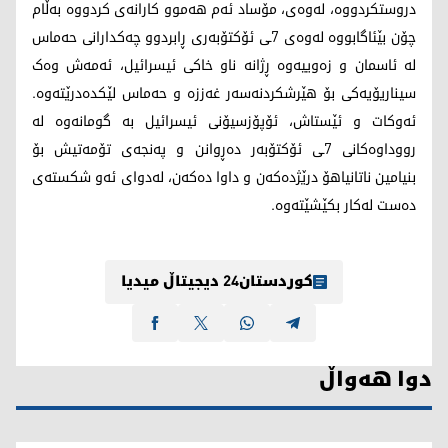
دروستکردووە، لەوەی، مۆساد ئەم هەموو کارانەی کردووە بەڵام
چۆن بێئاگابووە لەوەی 7ـی ئۆکتۆبەری ڕابردوو چەکدارانی حەماس
لە ئاسمان و زەوییەوە ڕژانە ناو خاکی ئیسرائیل، ئەمەش وەک
سیناریۆیەکی بۆ هێرشکردنەسەر غەززە و حەماس لێکدەدرێتەوە.
ئەوکات و ئێستاش، ئۆپۆزسیۆنی ئیسرائیل بە گومانەوە لە
رووداوەکانی 7ـی ئۆکتۆبەر دەڕوانن و پەنجەی تۆمەتیش بۆ
بنیامین ناتانیاهۆ درێژدەکەن و داوا دەکەن، لەدوای ئەو شکستەی
دەست لەکار بکێشێتەوە.
کوردستان24 دیجیتاڵ میدیا
دوا هەواڵ