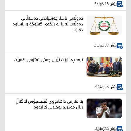
پێش 18 خولەک
دەوڵەتی یاسا: چەسپاندنی دەسەڵاتی
دەوڵەت تەنیا لە رێگەی گفتوگۆ و یاساوە
دەبێت
پێش 37 خولەک
ترەمپ: نابێت ئێران چەکی ئەتۆمی هەبێت
پێش کاتژمێرێک
بە فەرمی داهاتووی ڤینیسیۆس لەگەڵ
ریال مەدرید یەکلایی کرایەوە
پێش کاتژمێرێک