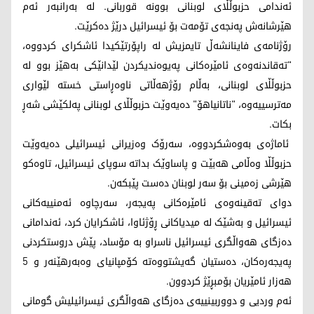
ئەندامی حزبوڵڵای لوبنانی بوونە قوربانی. لە بەرانبەر ئەم
هێرشانەش پەنجەی تۆمەت بۆ ئیسرائیل درێژ دەکرێت.
رۆژنامەی فاینانشەڵ تایمزیش لە راپۆرتێکیدا ئاشکرای کردووە،
"تەقاندنەوەی ئامێرەکانی پەیوەندیکردن لێدانێکی بەهێز بوو لە
حزبوڵڵای لوبنانی، بەڵام رۆژهەڵاتی ناوەڕاستی خستە لێواری
مەترسییەوە، "ناتانیاهۆ" دەیەوێت حزبوڵڵای لوبنانی پەلکێشی شەڕ
بکات.
ئاماژەی بەوەشکردووە، سەرۆک وەزیرانی ئیسرائیلی دەیەوێت
حزبوڵڵا وەڵامی هەبێت و پاساوێک بداتە سوپای ئیسرائیل، تاوەکو
هێرشی زەمینی بۆ سەر لوبنان دەست پێبکەن.
دوای تەقینەوەی ئامێرەکانی پەیجەر، سەرچاوە ئەمنییەکانی
ئیسرائیل و بەشێک لە میدیاکانی ڕۆژئاوا، ئاشکرایان کرد، ئەندامانی
دەزگای هەواڵگری ئیسرائیل ناسراو بە مۆساد، پێش دروستکردنی
پەیجەرەکان، دەستیان گەیشتووەتە کۆمپانیای وەبەرهێنەر و 5
هەزار ئامێریان بۆمبڕێژ کردوون.
ئەم وردیی و دووربینییەی دەزگای هەواڵگری ئیسرائیلیش گومانی