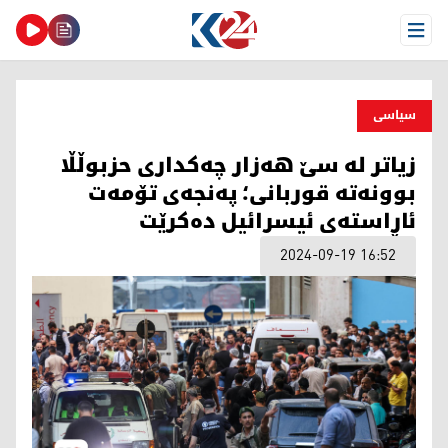
Open Menu
سیاسی
زیاتر لە سێ هەزار چەکداری حزبوڵڵا
بوونەتە قوربانی؛ پەنجەی تۆمەت
ئاڕاستەی ئیسرائیل دەکرێت
2024-09-19 16:52