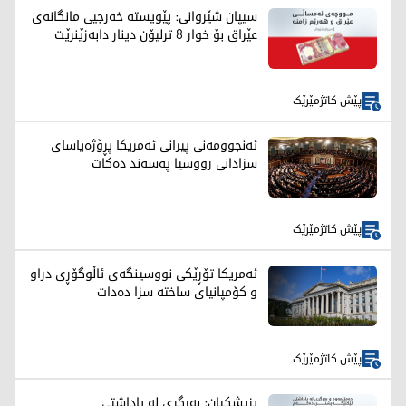
سیپان شێروانی: پێویستە خەرجیی مانگانەی
عێراق بۆ خوار 8 ترلیۆن دینار دابەزێنرێت
پێش کاتژمێرێک
ئەنجوومەنی پیرانی ئەمریکا پڕۆژەیاسای
سزادانی رووسیا په‌سه‌ند ده‌كات
پێش کاتژمێرێک
ئەمریکا تۆڕێکی نووسینگەی ئاڵوگۆڕی دراو
و کۆمپانیای ساختە سزا دەدات
پێش کاتژمێرێک
پزیشکیان: بەرگری لە یاداشتی