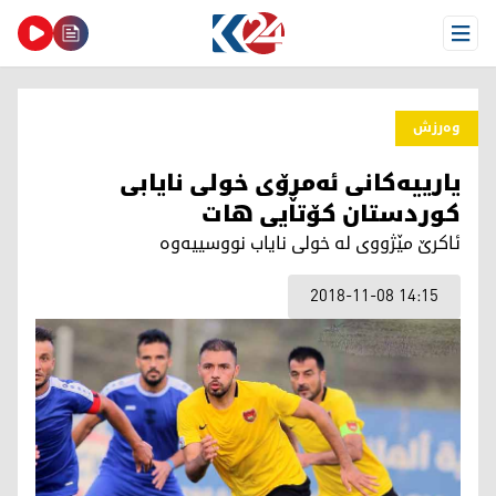
Open Menu
وەرزش
یارییه‌كانی ئه‌مڕۆی خولی نایابی
كوردستان كۆتایی هات
ئاكرێ مێژووی له‌ خولی نایاب نووسییه‌وه‌
2018-11-08 14:15