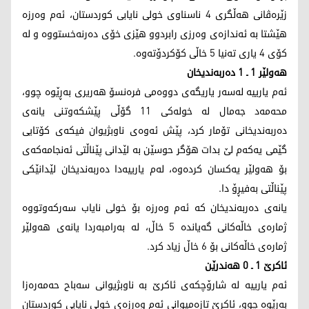
زێره‌ڤانی هه‌ڵگری 4 ناسناوی خولی نایابی كوردستان، ئه‌م وه‌رزه‌
هێشتا به‌ ئه‌ندازه‌ی وه‌رزی رابردوو هێزی خۆی ده‌رنه‌خستووه‌ و له‌
كۆی 4 یاری ته‌نیا 5 خاڵی كۆكردۆته‌وه.
هه‌ولێر 1 ـ 1 ده‌ربه‌ندیخان
ئه‌م یارییه‌ له‌سه‌ر یاریگه‌ی دووه‌می فره‌نسۆ هه‌ریری به‌ڕێوه‌ چوو،
محه‌مه‌د جه‌مال له‌ خوله‌كی 11 گۆڵی پێشكه‌وتنی یانه‌ی
ده‌ربه‌ندیخانی تۆمار كرد، پێش ئه‌وه‌ی ناوبژیوان فیكه‌ی كۆتایی
گێمی یه‌كه‌م لێ بدات هۆگر حوسێن به‌ لێدانی پێناڵتی ئه‌نجامه‌كه‌ی
بۆ هه‌ولێر یه‌كسان كرده‌وه‌، له‌م یارییه‌دا ده‌ربه‌ندیخان لێدانێكی
پێناڵتی به‌فیڕۆ دا.
یانه‌ی ده‌ربه‌ندیخان كه‌ ئه‌م وه‌رزه‌ بۆ خولی نایاب سه‌ركه‌وتووه‌
ژماره‌ی خاڵه‌كانی گه‌یانده‌ 5 خاڵ، له‌ به‌رامبه‌ردا یانه‌ی هه‌ولێر
ژماره‌ی خاڵه‌كانی بۆ 6 خاڵ زیاد كرد.
ئاكرێ 1 ـ 0 هه‌ندرێن
ئه‌م یارییه‌ له‌ شارۆچكه‌ی ئاكرێ به‌ ناوبژیوانی سه‌باح حه‌مه‌ره‌زا
به‌ڕێوه‌ چوو، ئاكرێ تازه‌میوانی ئه‌م وه‌رزه‌ی خولی نایابی كوردستان