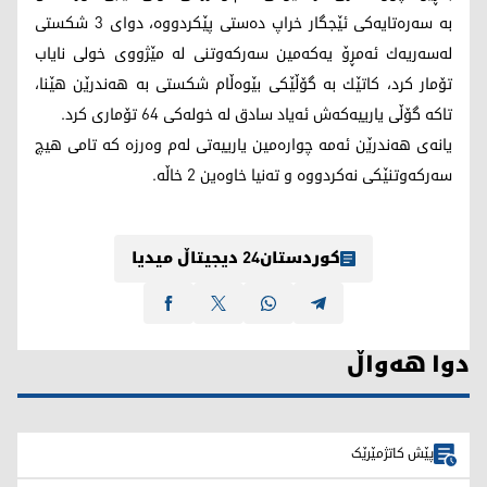
به‌ سه‌ره‌تایه‌كی ئێجگار خراپ ده‌ستی پێكردووه‌، دوای 3 شكستی
له‌سه‌ریه‌ك ئه‌مڕۆ یه‌كه‌مین سه‌ركه‌وتنی له‌ مێژووی خولی نایاب
تۆمار كرد، كاتێك به‌ گۆڵێكی بێوه‌ڵام شكستی به‌ هه‌ندرێن هێنا،
تاكه‌ گۆڵی یارییه‌كه‌ش ئه‌یاد سادق له‌ خوله‌كی 64 تۆماری كرد.
یانه‌ی هه‌ندرێن ئه‌مه‌ چواره‌مین یارییه‌تی له‌م وه‌رزه‌ كه‌ تامی هیچ
سه‌ركه‌وتنێكی نه‌كردووه‌ و ته‌نیا خاوه‌ین 2 خاڵه‌.
کوردستان24 دیجیتاڵ میدیا
دوا هەواڵ
پێش کاتژمێرێک