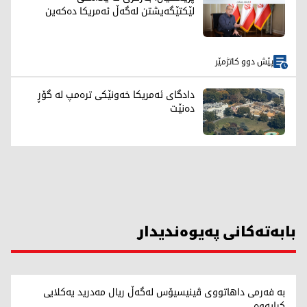
لێکتێگەیشتن لەگەڵ ئەمریکا دەکەین
پێش دوو کاتژمێر
دادگای ئەمریکا خەونێکی ترەمپ لە گۆڕ
دەنێت
بابەتەکانی پەیوەندیدار
بە فەرمی داهاتووی ڤینیسیۆس لەگەڵ ریال مەدرید یەکلایی
کرایەوە