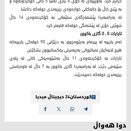
خراپتر كرد، به‌وپێیه‌ی له‌ كۆی 6 یاری ته‌نیا 5 خاڵی كۆكردۆته‌وه‌ و
به‌ پێنچ خاڵ بۆ خانه‌كانی خواره‌وه‌ی ریزبه‌ندی خوله‌كه‌ داكشا.
له‌ به‌رامبه‌ردا پێشمه‌رگه‌ی سلێمانی به‌ كۆكردنه‌وه‌ی 14 خاڵ
شوێنی خۆی له‌ پێشه‌نگی خوله‌كه‌ قایمتر كرد.
ئارارات 0 ـ 0 گازی باكوور
ئه‌م یارییه‌ له‌ پیرمام به‌رێوه‌چوو، به‌ درێژایی 90 خوله‌كی یارییه‌كه‌
هیچ لایه‌كیان نه‌یانتوانی به‌ربه‌ستی یه‌كسانبوون بشكێنن.
ئارارات به‌ كۆكردنه‌وه‌ی 11 خاڵ به‌شێوه‌یه‌كی كاتی له‌ پله‌ی
سێیه‌می دێت، له‌ به‌رامبه‌ردا گازی باكوور به‌ 7 خاڵ له‌ ناوه‌راستی
ریزبه‌ندی خوله‌كه‌ ده‌بیندرێت.
کوردستان24 دیجیتاڵ میدیا
دوا هەواڵ