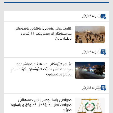
پێش 4 کاتژمێر
هاوپەیمانی عەرەبی: بەهۆی بۆردومانی
حوسییەکان لە سعوودیە 11 کەس
برینداربوون
پێش 6 کاتژمێر
عێراق هێزەکانی خستە ئامادەباشیەوە،
سعوودیەش دەڵێت هێرشمان بکرێتە سەر
وەڵام دەدەینەوە
پێش 6 کاتژمێر
دەوڵەتی یاسا: چەسپاندنی دەسەڵاتی
دەوڵەت تەنیا لە رێگەی گفتوگۆ و یاساوە
دەبێت