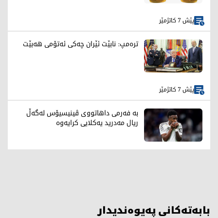
پێش 7 کاتژمێر
ترەمپ: نابێت ئێران چەکی ئەتۆمی هەبێت
پێش 7 کاتژمێر
بە فەرمی داهاتووی ڤینیسیۆس لەگەڵ
ریال مەدرید یەکلایی کرایەوە
بابەتەکانی پەیوەندیدار