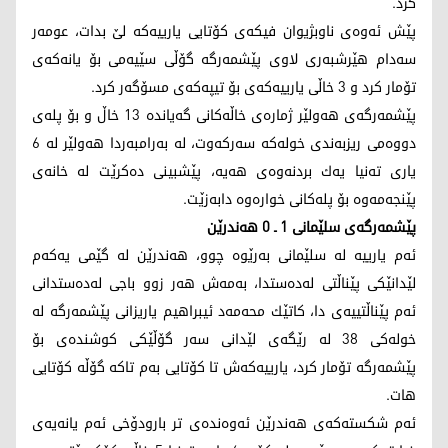
كرد.
پێش ئه‌وه‌ی ناوبژیوان فیكه‌ی كۆتایی یارییه‌كه‌ لێ بدات، عومه‌ر
سه‌دام هێرشبه‌ری لاوی پێشمه‌رگه‌ گۆڵی سێیه‌می بۆ یانه‌كه‌ی
تۆمار كرد و 3 خاڵی یارییه‌كه‌ی بۆ تیپه‌كه‌ی مسۆگه‌ر كرد.
پێشمه‌رگه‌ی هه‌ولێر ژماره‌ی خاڵه‌كانی گه‌یانده‌ 13 خاڵ و بۆ پله‌ی
دووه‌می ریزبه‌ندی خوله‌كه‌ سه‌ركه‌وت، له‌ به‌رامبه‌ردا هه‌ولێر له‌ 6
یاری ته‌نیا یه‌ك بردنه‌وه‌ی هه‌یه‌، پێشبینی ده‌كرێت له‌ خانه‌ی
پێنجه‌مه‌وه‌ بۆ پله‌كانی خواره‌وه‌ دابه‌زێت.
پێشمه‌رگه‌ی سلێمانی 1 ـ 0 هه‌ندرێن
ئه‌م یارییه‌ له‌ سلێمانی به‌رێوه‌ چوو، هه‌ندرێن له‌ گێمی یه‌كه‌م
لێدانێكی پێناڵتی له‌ده‌ستدا، به‌مه‌ش هه‌ر زوو باجی له‌ده‌ستدانی
ئه‌م پێناڵتییه‌ی دا، كاتێك محه‌مه‌د ئیبراهیم یاریزانی پێشمه‌رگه‌ له‌
خوله‌كی 38 له‌ رێگه‌ی لێدانی سه‌ر گۆڵێكی كوشنده‌ی بۆ
پێشمه‌رگه‌ تۆمار كرد، یارییه‌كه‌ش تا كۆتایی به‌م تاكه‌ گۆڵه‌ كۆتایی
هات.
ئه‌م شكسته‌كه‌ی هه‌ندرێن ئه‌وه‌نده‌ی تر بارودۆخی ئه‌م یانه‌یه‌ی