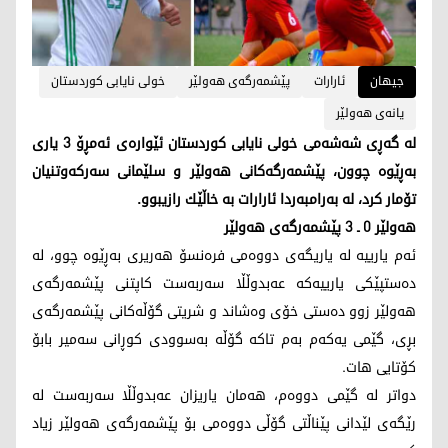
جیهان
ئارارات
پێشمه‌رگه‌ی هه‌ولێر
خولی نایابی كوردستان
یانه‌ی هه‌ولێر
له‌ گه‌ڕی شه‌شه‌می خولی نایابی كوردستان ئێواره‌ی ئه‌مڕۆ 3 یاری
به‌ڕێوه‌ چوون، پێشمه‌رگه‌كانی هه‌ولێر و سلێمانی سه‌ركه‌وتنیان
تۆمار كرد، له‌ به‌رامبه‌ردا ئارارات به‌ خاڵێك رازیبوو.
هه‌ولێر 0 ـ 3 پێشمه‌رگه‌ی هه‌ولێر
ئه‌م یارییه‌ له‌ یاریگه‌ی دووه‌می فره‌نسۆ هه‌ریری به‌ڕێوه‌ چوو، له‌
ده‌ستپێكی یارییه‌كه‌ عه‌بدوڵڵا سه‌ربه‌ست كاپتنی پێشمه‌رگه‌ی
هه‌ولێر زوو ده‌ستی خۆی وه‌شاند و شریتی گۆڵه‌كانی پێشمه‌رگه‌ی
بڕی، گێمی یه‌كه‌م به‌م تاكه‌ گۆڵه به‌سوودی كوڕانی سه‌میر بابۆ
كۆتایی هات.
دواتر له‌ گێمی دووه‌م، هه‌مان یاریزان عه‌بدوڵڵا سه‌ربه‌ست له‌
رێگه‌ی لێدانی پێناڵتی گۆڵی دووه‌می بۆ پێشمه‌رگه‌ی هه‌ولێر زیاد