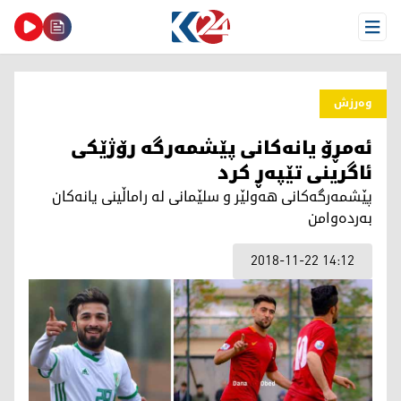
Open Menu
وەرزش
ئه‌مڕۆ یانه‌كانی پێشمه‌رگه‌ رۆژێكی
ئاگرینی تێپه‌ڕ كرد
پێشمه‌رگه‌كانی هه‌ولێر و سلێمانی له‌ راماڵینی یانه‌كان
به‌رده‌وامن
2018-11-22 14:12