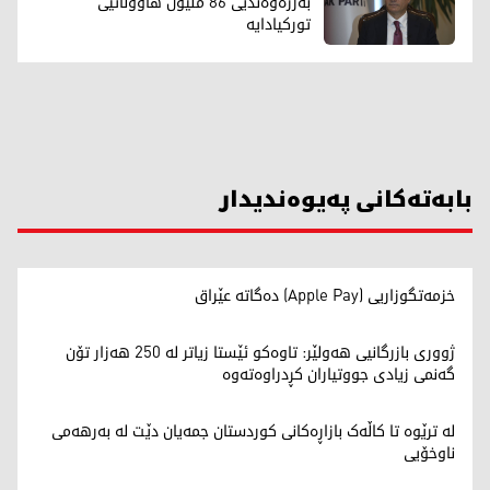
بەرژەوەندیی 86 ملیۆن هاووڵاتیی
تورکیادایە
بابەتەکانی پەیوەندیدار
خزمەتگوزاریی (Apple Pay) دەگاتە عێراق
ژووری بازرگانیی هەولێر: تاوەکو ئێستا زیاتر لە 250 هەزار تۆن
گەنمی زیادی جووتیاران کڕدراوەتەوە
لە ترێوە تا کاڵەک بازاڕەکانی کوردستان جمەیان دێت لە بەرهەمی
ناوخۆیی