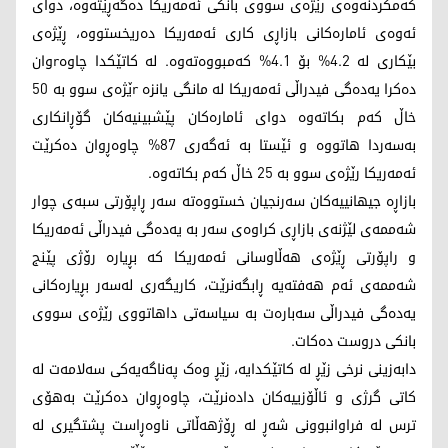
کەمکردنەوەی رێژەی سووی بانکی ئەمەریکا دەگەڕێتەوە، دوای
ئەوەی ئامارەکانی بازاڕی کاری ئەمەریکا دەریخستووە، ڕێژەی
بێکاری لە 4.2% بۆ 4.1% کەمبووەتەوە. لە کاتێکدا چاوەrوان
دەکرا یەدەگی فیدراڵی ئەمەریکا لە مانگی یانزە rێژەی سوو بە 50
خاڵ کەم بکاتەوە دوای ئامارەکان پێشبینیەکان گۆڕانکاری
بەسەردا هاتووە و ئێستا بە ئەگەری 87% چاوەڕوان دەکرێت
ئەمەریکا رێژەی سوو بە 25 خاڵ کەم بکاتەوە.
بازاڕە جیهانییەکان سەرنجیان خستووەتە سەر ڕاپۆرتی سبەی چوار
شەممەی لێژنەی بازاڕی کراوەی سەر بە یەدەگی فیدراڵی ئەمەریکا
و راپۆرتی ڕێژەی هەڵاوسانی ئەمەریکا کە بڕیارە رۆژی پێنج
شەممەی ئەم هەفتەیە ڕابگەنرێت، کاریگەری لەسەر بڕیارەکانی
یەدەگی فیدراڵی سەبارەت بە سیاسەتی داهاتووی رێژەی سووی
بانکی دروست دەکات.
دابەزینی نرخی زێڕ لە کاتێکدایە، زێڕ وەک پەناگەیەکی سەلامەت لە
کاتی گرژی و ئاڵۆزییەکان دادەنرێت، چاوەڕوان دەکرێت بەهۆی
ترس لە فراوانبوونی شەڕ لە ڕۆژهەڵاتی ناوەڕاست پشتگیری لە