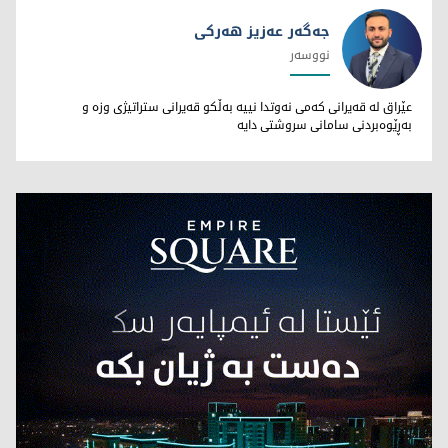
جەگەر عەزیز هەرکی
نووسەر
جەگەر عەزیز هەرکی
عێراق لە قەیرانی کەمی نەوتدا نییە بەڵکو قەیرانی ستراتیژی وزە و
بەڕێوەبردنی سامانی سروشتی دایە