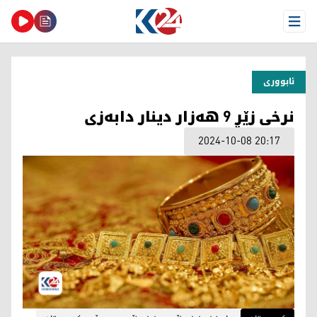
Open Menu
ئابووری
نرخی زێڕ 9 هەزار دینار دابەزی
2024-10-08 20:17