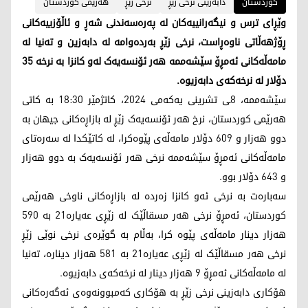
کوردستان
دابەزینی نرخی زێڕ
نرخی زێڕ
هەرێمی کوردستان
وێڕای ترس و نیگەرانییەکان لە پەرەسەندنی شەڕ و ئاڵۆزییەکانی
ڕۆژهەڵاتی ناوەڕاست، نرخی زێڕ بەردەوامە لە دابەزین و تەنیا لە
مامەڵەکانی ئەمڕۆ سێشه‌ممه‌ هەر ئۆنسەیەک لەو کانزا بە نرخە 35
دۆلار لە نرخەکەی دابەزیوە.
سێشه‌ممه‌، 8ـی تشرینی یه‌كه‌می 2024، کاتژمێر 18:30 بە کاتی
هەرێمی کوردستان، نرخ هەر ئۆنسەیەک زێڕ لە بازاڕەکانی جیهان بە
دوو هەزار و 609 دۆلار مامەڵەی پێوەکرا، لە کاتێکدا لە سەرەتای
مامەڵەکانی ئەمڕۆ سێشەممە نرخی هەر ئۆنسەیەک بە دوو هەزار
و 643 دۆلار بوو.
سەبارەت بە نرخی ئەو کانزا زەردە لە بازاڕەکانی ناوخی هەرێمی
کوردستان، ئەمڕۆ نرخی هەر مسقاڵێک لە زێڕی عەیارە21 بە 590
هەزار دینار مامەڵەی پێوە کرا، بەڵام بە گوێرەی نرخی نوێی زێڕ
نرخی هەر مسقاڵێک لە زێڕی عەیارە21 بە 581 هەزار دینارە، تەنیا
لە مامەڵەکانی ئەمڕۆ 9 هەزار دینار لە نرخەکەی دابەزیوە.
هۆکاری دابەزینی نرخی زێڕ بە هۆکاری کەمبوونەوەی ئەگەرەکانی