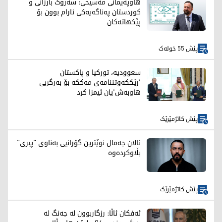
هاوپەیمانی مەسیحی: سەرۆک بارزانی و
کوردستان په‌ناگه‌یه‌كی ئارام بوون بۆ
پێکهاتەکان
پێش 55 خولەک
سعوودیە، تورکیا و پاکستان
'رێککەوتننامەی مەککە بۆ بەرگریی
هاوبەش'یان ئیمزا کرد
پێش کاتژمێرێک
ئالان جەمال نوێترین گۆرانیی بەناوی "پیری"
بڵاوکردەوە
پێش کاتژمێرێک
ئەفکان ئاڵا: رزگاربوون لە جەنگ لە