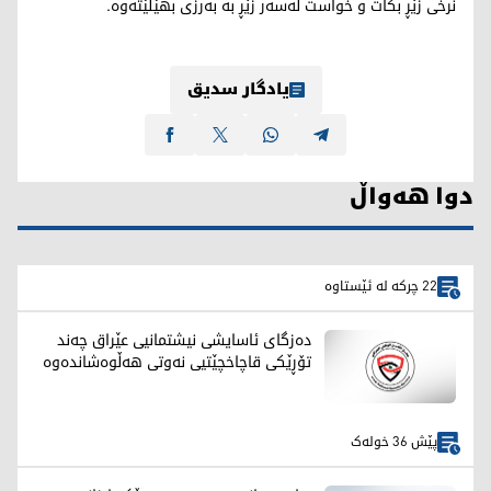
نرخی زێڕ بکات و خواست لەسەر زێڕ بە بەرزی بهێڵێتەوە.
یادگار سدیق
دوا هەواڵ
22 چرکە لە ئێستاوە
دەزگای ئاسایشی نیشتمانیی عێراق چەند
تۆڕێکی قاچاخچێتیی نەوتی هەڵوەشاندەوە
پێش 36 خولەک