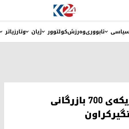
یاسی
ئابووری
وەرزش
کولتوور
ژیان
وتار
زیاتر
لەسەرەتای ئەمساڵەوە نزیکەی 700 بازرگانی
یرکراون