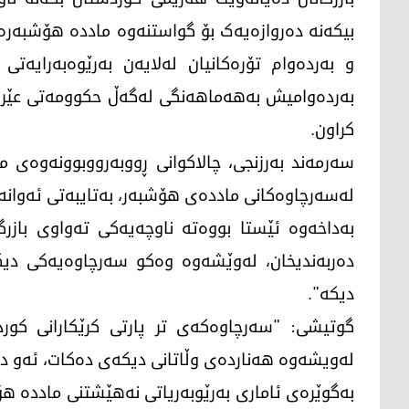
بیکەنە دەروازەیەک بۆ گواستنەوە ماددە هۆشبەرەکا
و بەردەوام تۆرەکانیان لەلایەن بەرێوەبەرایەت
بەردەوامیش بەهەماهەنگی لەگەڵ حکوومەتی عێرا
کراون.
لەسەرچاوەکانی ماددەی هۆشبەر، بەتایبەتی ئەوانەی 
بەداخەوە ئێستا بووەتە ناوچەیەکی تەواوی بازرگ
دەربەندیخان، لەوێشەوە وەکو سەرچاوەیەکی دیکە
دیکە".
گوتیشی: "سەرچاوەکەی تر پارتی کرێکارانی کورد
لەویشەوە هەناردەی وڵاتانی دیکەی دەکات، ئەو دو