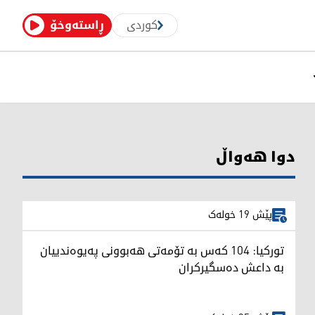
کوردی
ڕاستەوخۆ
دوا هەواڵ
پێش 19 خولەک
تورکیا: 104 کەس بە تۆمەتی هەبوونی پەیوەندییان
بە داعش دەسگیرکران