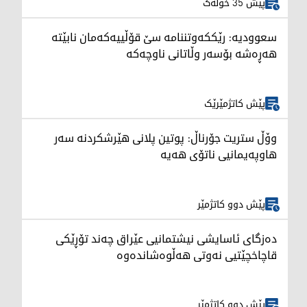
پێش 35 خولەک
سعوودیە: رێککەوتننامە سێ قۆڵییەکەمان نابێتە
هەڕەشە بۆسەر وڵاتانی ناوچەکە
پێش کاتژمێرێک
وۆڵ ستریت جۆرناڵ: پوتین پلانی هێرشکردنە سەر
هاوپەیمانیی ناتۆی هەیە
پێش دوو کاتژمێر
دەزگای ئاسایشی نیشتمانیی عێراق چەند تۆڕێکی
قاچاخچێتیی نەوتی هەڵوەشاندەوە
پێش دوو کاتژمێر