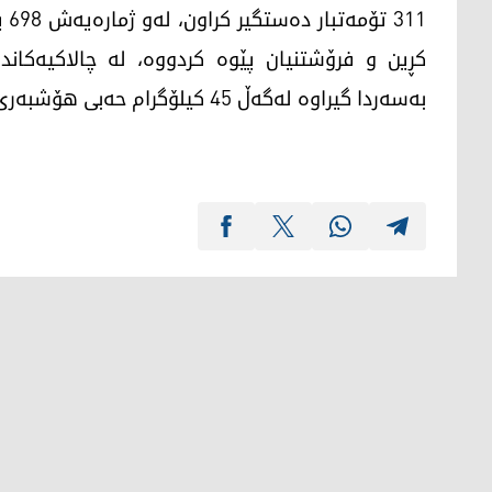
11
بەسەردا گیراوە لەگەڵ 45 کیلۆگرام حەبی هۆشبەری فەل و 29 هەزارو 400 شیت حەبی هۆشبەر.