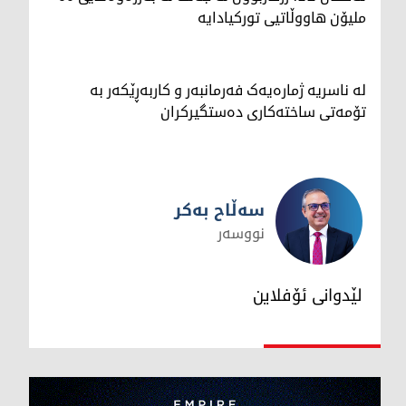
ملیۆن هاووڵاتیی تورکیادایە
لە ناسریە ژمارەیەک فەرمانبەر و کاربەڕێکەر بە
تۆمەتی ساختەکاری دەستگیرکران
سەڵاح بەکر
نووسەر
سەڵاح بەکر
لێدوانی ئۆفلاین