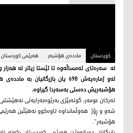
کوردستان
ماددەی هۆشبەر
هەرێمی کوردستان
هۆشبەریش دەستی بەسەردا گیراوە.
ئەرکان عومەر، گوتەبێژی بەرێوەبەرایەتی نەهێشتنی
شەو و ڕۆژ هەوڵمانداوە تاوەکوو نەهێڵین هەرێمی
هۆشبەر".
بازرگانان دەیانەوێت هەرێمی کوردستان بکەنە نا