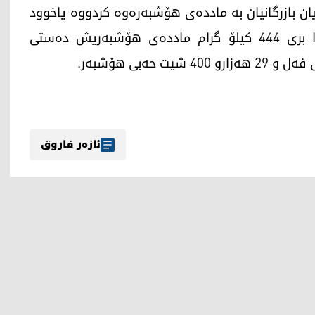
3 تۆمەتبار دەستگیر کراون، لەو ژمارەیەش 698 یان بازرگانیان بە ماددەی هۆشبەرەوە کردووە یاخوود
کڕین و فرۆشتنیان پێوە کردووە، لە چالاکیەکاندا بری 444 کیلۆ گرام ماددەی هۆشبەریش دەستی
ئازەر فاروق