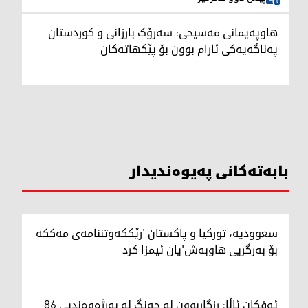
هاوپەیمانی مەسیحی: سەرۆک بارزانی و کوردستان
په‌ناگه‌یه‌كی ئارام بوون بۆ پێکهاتەکان
بابەتەکانی پەیوەندیدار
سعوودیە، تورکیا و پاکستان 'رێککەوتننامەی مەککە
بۆ بەرگریی هاوبەش'یان ئیمزا کرد
ئەفکان ئاڵا: رزگاربوون لە جەنگ لە بەرژەوەندیی 86