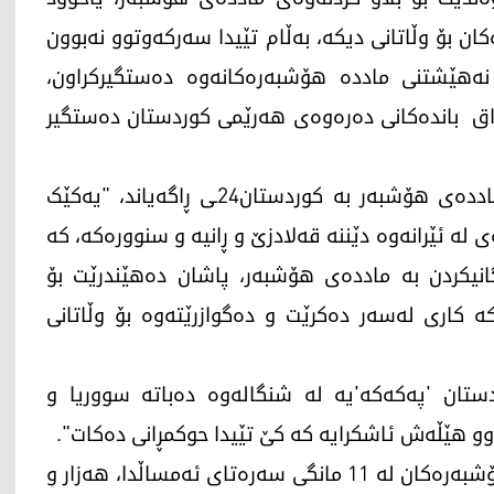
ن بۆ وڵاتانی دیکە، بەڵام تێیدا سەرکەوتوو نەبوون
ی نەهێشتنی ماددە هۆشبەرەکانەوە دەستگیرکراون،
ق باندەکانی دەرەوەی هەرێمی کوردستان دەستگیر
سەرمەند بەرزنجی، چالاکوانی ڕووبەرووبوونەوەی ماددەی هۆشبەر بە کوردستان24ـی ڕاگەیاند، "یەکێک
لە ئێرانەوە دێننە قەلادزێ و ڕانیە و سنوورەکە، کە
انیکردن بە ماددەی هۆشبەر، پاشان دەهێندرێت بۆ
 کاری لەسەر دەکرێت و دەگوازرێتەوە بۆ وڵاتانی
ستان 'پەکەکە'یە لە شنگالەوە دەباتە سووریا و
و هێڵەش ئاشکرایە کە کێ تێیدا حوکمڕانی دەکات".
بەگوێرەی ئاماری بەرێوبەریاتی نەهێشتنی ماددە هۆشبەرەکان لە 11 مانگی سەرەتای ئەمساڵدا، هەزار و