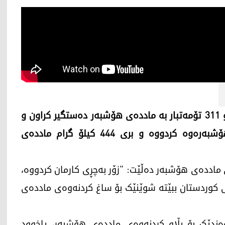
لە سەرەتای ئەمساڵەوە تا ئێستا زیاتر لە هەزار و 311 تۆمەتبار بە ماددەی ھۆشبەر دەستگیر کراون و
لەو ژمارەیەش 698 یان بازرگانیان بە ماددەی هۆشبەرەوە کردووە و بری 444 کیلۆ گرام ماددەی
 ماددەی هۆشبەر دەڵێت: "زۆر بەچڕی کارمان کردووە،
 کوردستان ببێتە شوێنێک بۆ ساغ کردنەوەی ماددەی
وەندێک بۆ بڵاو کردنەوەی ماددەی هۆشبەر، یاخوود