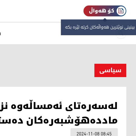
کۆ هەواڵ
 بینینی نوێترین هەواڵەکان کرتە لێرە بکە
س
سیاسی
ماددەهۆشبەرەکان دەستگ
2024-11-08 08:45