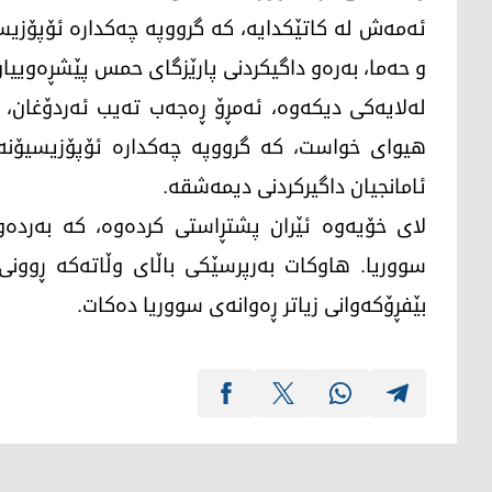
ئەمەش لە کاتێکدایە، کە گرووپە چەکدارە ئۆپۆزیسی
و حەما، بەرەو داگیکردنی پارێزگای حمس پێشڕەوییان
لەلایەکی دیکەوە، ئەمڕۆ ڕەجەب تەیب ئەردۆغان، 
هیوای خواست، کە گرووپە چەکدارە ئۆپۆزیسیۆنەکا
ئامانجیان داگیرکردنی دیمەشقە.
لای خۆیەوە ئێران پشتڕاستی کردەوە، کە بەردە
سووریا. هاوکات بەرپرسێکی باڵای وڵاتەکە ڕوونی 
بێفڕۆکەوانی زیاتر ڕەوانەی سووریا دەکات.