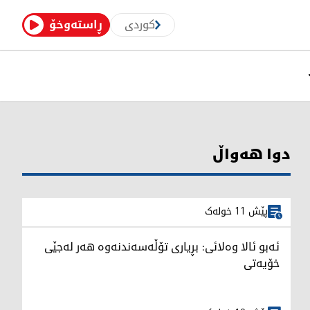
کوردی
ڕاستەوخۆ
دوا هەواڵ
پێش 11 خولەک
ئەبو ئالا وەلائی: بڕیاری تۆڵەسەندنەوە هەر لەجێی
خۆیەتی