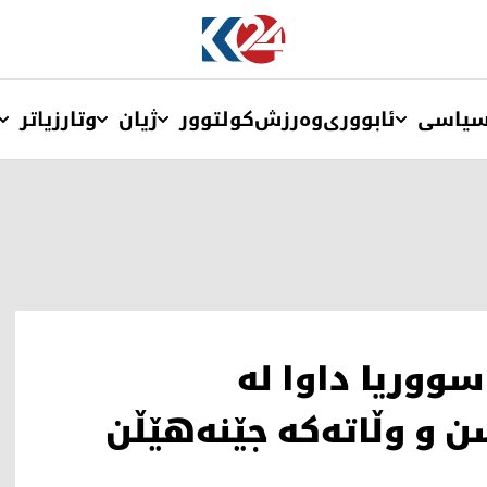
یاسی
ئابووری
وەرزش
کولتوور
ژیان
وتار
زیاتر
سووریا داوا لە
ن و وڵاتەکە جێنەهێڵن