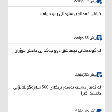
پێش 19 خولەک
گرفتی کەمئاوی سلێمانی بەردەوامە
پێش 55 خولەک
لە گوندەکانی دیمەشق دوو چەکداری داعش کوژران
پێش کاتژمێرێک
لە ئەنبار دەست بەسەر نزیکەی 500 سەرەگوللەتۆپی
داعشدا گیرا
پێش کاتژمێرێک