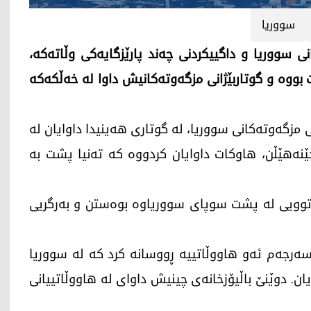
سووریا
 سووریا و داگییکردنی چەند پارێزگایەکی وڵاتەکە،
ووە و گوتاربێژانی مزگەوتەکانیش داوا لە خەڵکەکە
انوونی یەکەمی 2024، گوتاربێژانی مزگەوتەکانی سووریا، لە گوتاری هەینیدا داوایان لە
جێنەهێڵن، هاوکات داوایان کردووە کە تەنیا پشت بە
رتوویی لە پشت سوپای سووریاوە بوەستن و بەرگریی
سەرجەم ئەو هاووڵاتییە ڕووسانە کرد کە لە سووریا
ان. دوێنێ باڵیۆزخانەی چینیش داوای لە هاووڵاتییانی