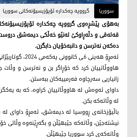
سووریا
گرووپە چەکدارە ئۆپۆزیسیۆنەکانی سووریا
بەهۆی پێشڕەوی گرووپە چەکدارە ئۆپۆزیسیۆنەکانی
قەلەقی و دڵەڕاوکێ لەنێو خەڵکی دیمەشق دروست ب
دەکەن نەترسن و دانبەخۆیان دابگرن.
ئەمڕۆ هەینی 6ـی ک
هاووڵاتییان کرد کە خۆڕاگر بن و نەترسن و وڵات 
زانیاریی سەرچاوە فەرمییەکان ببەستن.
داوای ئەوەش لە هاووڵاتییان کراوە، کە بە یەکگ
لە وڵاتەکە بکن.
باڵیۆزخانەی ڕووسیا لە دیمەشق، ئەمڕۆ داوای لە 
نیشتەجێن، وڵاتەکە جێبهێڵن و بگەڕێنەوە وڵاتی خۆی
وڵاتەکەی کرد سووریا جێبهێڵن.