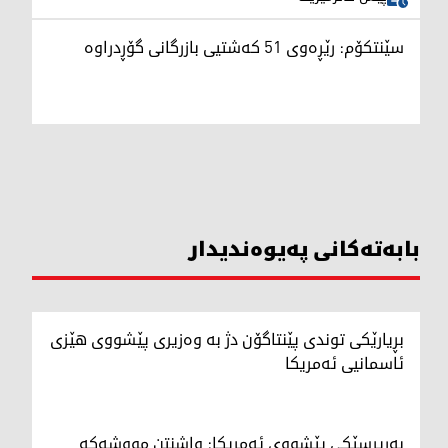
سێنتکۆم: رێڕەوی 51 کەشتیی بازرگانی گۆڕدراوە
بابەتەکانی پەیوەندیدار
بڕیارێکی توندی پێنتاگۆن دژ بە وەزیری پێشووی هێزی
ئاسمانیی ئەمریکا
بەرپرسێکی پێشووی ئەمریکا: واشنتن مووشەکە