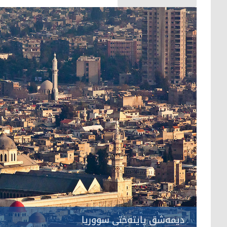
دیمەشق پایتەختی سووریا