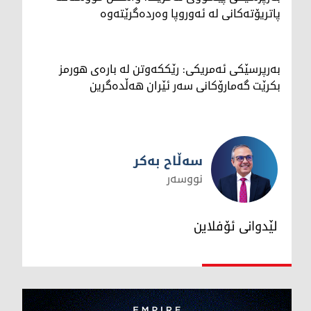
پاتریۆتەکانی لە ئەوروپا وەردەگرێتەوە
بەرپرسێکی ئەمریکی: رێککەوتن لە بارەی هورمز
بکرێت گەمارۆکانی سەر ئێران هەڵدەگرین
سەڵاح بەکر
نووسەر
سەڵاح بەکر
لێدوانی ئۆفلاین