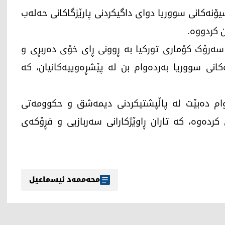
ۆنەکانی سووریا دوای داگیکردنی پارێزگاکانی حەلەب
 کردووە.
سەرۆک کۆماری تورکیا بە ڕوونی ڕای خۆی دەربڕی و
نی سووریا بەردەوام بن لە پێشڕەوییەکانیان، کە
وام دەبێت لە پاڵپشتیکردنی دیمەشق و حکوومەتی
کردەوە، کە تاران ڕاوێژکارانی سەربازیی و فڕۆکەی
محەممەد ئیسماعیل