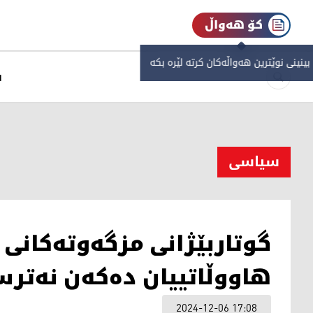
کۆ هەواڵ
 بینینی نوێترین هەواڵەکان کرتە لێرە بکە
س
سیاسی
گوتاربێژانی مزگەوتەکانی 
هاووڵاتییان دەکەن نەترس
2024-12-06 17:08