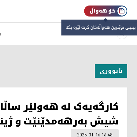
کۆ هەواڵ
 بینینی نوێترین هەواڵەکان کرتە لێرە بکە
س
ئابووری
کارگەیەک لە هەولێر ساڵا
شیش بەرهەمدێنێت و ژینگ
2025-01-16 16:48