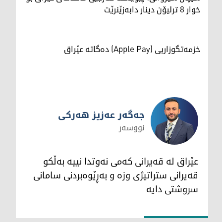
خوار 8 ترلیۆن دینار دابەزێنرێت
خزمەتگوزاریی (Apple Pay) دەگاتە عێراق
جەگەر عەزیز هەرکی
نووسەر
جەگەر عەزیز هەرکی
عێراق لە قەیرانی کەمی نەوتدا نییە بەڵکو
قەیرانی ستراتیژی وزە و بەڕێوەبردنی سامانی
سروشتی دایە