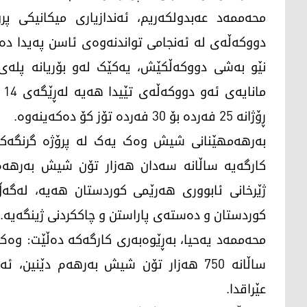
محەممەد عەبدولکەریم، ئەندازیاری میکانیکی پ
دووکەڵەی لە ئەنجامی تواندنەوەی ئاسن پەیدا دە
نێو بەشی دووکەڵکێش، یەکێک لەو بۆریانە پلەی گ
ما
ڕۆژانە 25 فەردە بۆ 30 فەردە تۆز کۆ دەکەینەوە.
بەرهەمهێنانی شیش وەک یەک لە پرۆژە گرنگەکانی
کارگەیە ساڵانە سەدان هەزار تۆن شیش بەرهەم 
ژێرخانی ئابووری هەرێمی کوردستان هەیە، لەگەڵ
کوردستان و دەستەی پاراستن و چاککردنی ژینگەیە.
محەممەد یەحیا، بەڕێوەبەری کارگەکە دەڵێت: وەک
ساڵانە 750 هەزار تۆن شیش بەرهەم دێنی
عێراقدا.