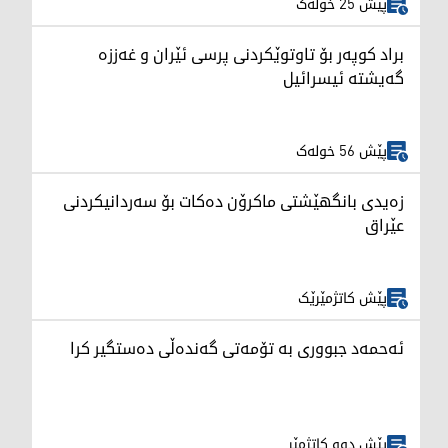
پێش 25 خولەک
براد کوپەر بۆ تاوتوێکردنی پرسی ئێران و غەززە
گەیشتە ئیسرائیل
پێش 56 خولەک
زەیدی بانگهێشتی ماکرۆن دەکات بۆ سەردانیکردنی
عێراق
پێش کاتژمێرێک
ئەحمەد جبووری بە تۆمەتی گەندەڵی دەستگیر کرا
پێش دوو کاتژمێر