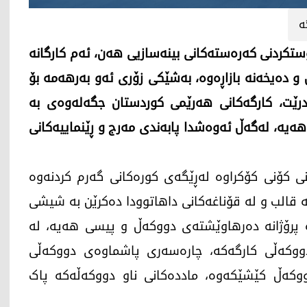
ە
ستکردنی کەرەستەکانی بینەسازیی هەن، ئەم کارگانە
 و دەیخەنە بازاڕەوە، بەشێکی زۆری ئەو بەرهەمە بۆ
ردرێت، کارگەکانی هەرێمی کوردستان جگەلەوەی بە
هەیە، لەگەڵ ئەوەشدا پابەندی مەرج و ڕێنماییەکانی
 کۆنی کۆکراوە لەڕێگەی کورەکانی گەرم کردنەوە
ە قالب و لە قۆناغەکانی داهاتوودا دەکرێن بە شیشی
ە پرۆژانە دەرهاوێشتەی دووکەڵ و پیسی هەیە، لە
ووکەڵی کارگەکە، چارەسەری پاشماوەی دووکەڵی
ووکەڵ کێشێکەوە، ماددەکانی ناو دووکەڵەکە پاک