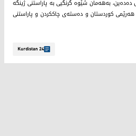
ەدەین، بەهەمان شێوە گرنگیی بە پاراستنی ژینگە
 هەرێمی کوردستان و دەستەی چاککردن و پاراستنی
Kurdistan 24