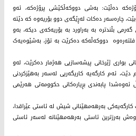
رۆژەکە دەڵێت: بەشی دووکەڵکێشی پرۆژەکە، ئەو
بێت، چارەسەر دەکات لەڕێگەی دوو بۆریەوە کە دێتە
ەرمی بڵندترە بە بەراورد بە بۆریەکەی دیکە، بەو
نایەی ئەو دووکەڵەی تێیدا هەیە لەڕێگەی 14 فلتەرەوە دووکەڵەکە دەکرێت بە تۆز، بەشێوەیەک
 بواری ژێرخانی پیشەسازیی هەژمار دەکرێت، لەو
دێت، ئەم کارگەیە کاریگەریی لەسەر بەهێزکردنی
 ئەوەشدا پابەندی بڕیارەکانی حکوومەتی هەرێمی
 کارگەیەکی بەرهەمهێنانی شیش لە ئاستی عێراقدا،
ن، ئەوەش بەرزترین ئاستی بەرهەمهێنانە لەسەر ئاستی