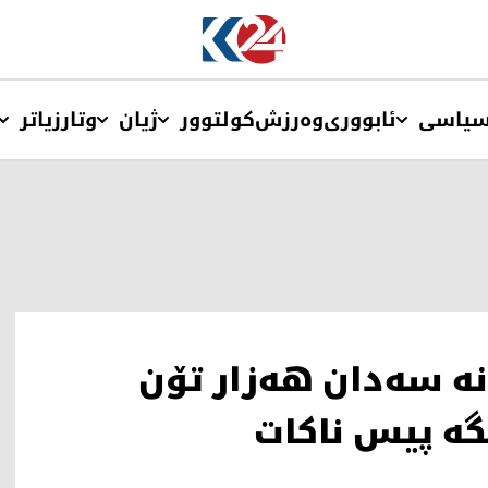
یاسی
ئابووری
وەرزش
کولتوور
ژیان
وتار
زیاتر
نە سەدان هەزار تۆن
ە پیس ناکات