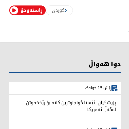
کوردی
ڕاستەوخۆ
دوا هەواڵ
پێش 19 خولەک
پزیشکیان: ئێستا گونجاوترین کاتە بۆ رێککەوتن
لەگەڵ ئەمریکا