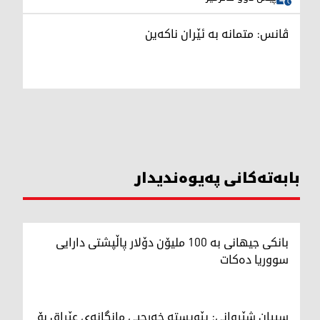
ڤانس: متمانە بە ئێران ناکەین
بابەتەکانی پەیوەندیدار
بانکی جیهانی بە 100 ملیۆن دۆلار پاڵپشتی دارایی
سووریا دەکات
سیپان شێروانی: پێویستە خەرجیی مانگانەی عێراق بۆ