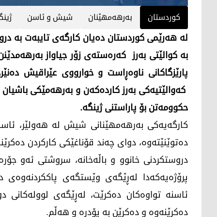
کوردستان
بەرهەمهێنان
شیش و ئاسن
ژینگ
لە هەرێمی کوردستان دەیان کارگەی تایبەت بە درو
بە کوالێتی بەرز کەرەستەی زۆر جیاواز بەرهەمدێنن
پارێزگاکانی ناوەڕاست و خوارووی عێراقیش دەنێ
کەوالێتیەکی بەرز کاردەکەن و بەرهەمێکی باشیان 
حکوومەتن بۆ پاراستنی ژینگە.
کارگەیەکی بەرهەمهێنانی شیش لە هەولێر، ئاسنی
دەتوێنێتەوە، دوای چەند قۆناغێکی کارکردن دەکرێن
دروستکردنی خانوو و باڵەخانە، سروشتی ئەو جۆر
پرۆژەیەکەدا لەڕێگەی وێستگەی پاککردنەوەی د
ئاسنە تواوەکان دەکرێت، لەڕێگەی لوولەکانی د
دەکرێنەوە و دەکرێن بە پۆدرە و هەڵم.