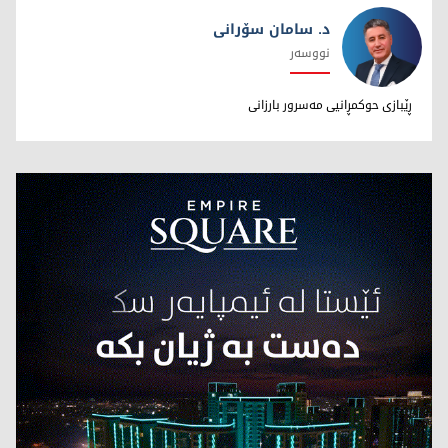
د. سامان سۆرانی
نووسەر
د. سامان سۆرانی
ڕێبازی حوکمڕانیی مەسرور بارزانی