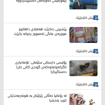
رێفۆرمێکی گەورەمان دەستپێکردووە
پێش کاتژمێرێک
پێشبینی دەکرێت هەفتەی داهاتوو
مووچەی مانگی تەممووز رەوانە بکرێت
پێش کاتژمێرێک
پۆلیسی دارستانی سلێمانی: تۆمەتباری
ئاگرکەوتنەوەکەی گوندی (کانی خان)
دەستگیرکرا
پێش کاتژمێرێک
لە رۆمانیا خەڵاتی رێزلێنان بە هونەرمەندێکی
کورد بەخشرا