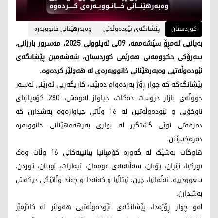
کوردستان
پێشانگەی نێودەوڵەتی
وەبەرهێنانی خانووبەرە
بەیانیی ئەمڕۆ سێشەممە، 09ـی ئەیلوولی 2025، مەسرور بارزانی،
سەرۆکی حکوومەتی هەرێمی کوردستان، شەشەمین پێشانگەی
نێودەوڵەتیی وەبەرهێنانی خانووبەرەی لە هەولێر کردەوە.
پێشانگەکە کە چوار ڕۆژ بەردەوام دەبێت، کاریگەریی ئەرێنی لەسەر
جووڵەی بازار دروست دەکات، جیاواز لەوەش، 280 کۆمپانیای
ناوخۆیی و نێودەوڵەتین لە 16 وڵاتی جیاوازەوە بەشدارن کە
دەرفەتی نوێی گشتگیر لە بواری بەرهەمهێنانی خانووبەرە
دەرەخسێنن.
هاوکات بەشێک لە گەورە کۆمپانیا بیانییەکانی 16 وڵات وەک
تورکیا، ئێران، یۆنان، سەڵتەنەی عوممان، ئیمارات، لوبنان، ئوردن،
سعوودییە، ئەڵمانیا، چین، ئیتاڵیا و کەنەدا و چەند وڵاتێکی دیکەش
بەشدارن.
لەو چوار ڕۆژەدا، پێشانگەی نێودەوڵەتیی هەولێر لە کاتژمێر