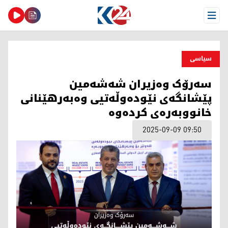
Open Menu
سیاسی
سەرۆک وەزیران شەشەمین
پێشانگەی نێودەوڵەتیی وەبەرهێنانی
خانووبەرەی کردەوە
2025-09-09 09:50