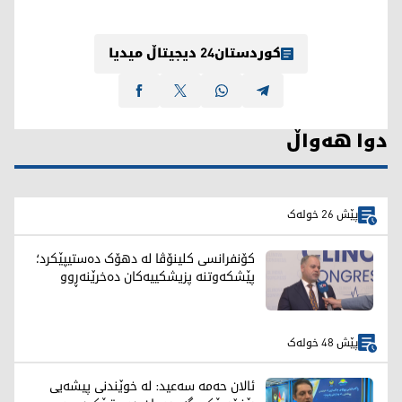
کوردستان24 دیجیتاڵ میدیا
دوا هەواڵ
پێش 26 خولەک
کۆنفرانسی کلینۆڤا لە دهۆک دەستیپێکرد؛
پێشکەوتنە پزیشکییەکان دەخرێنەڕوو
پێش 48 خولەک
ئالان حەمە سەعید: لە خوێندنی پیشەیی