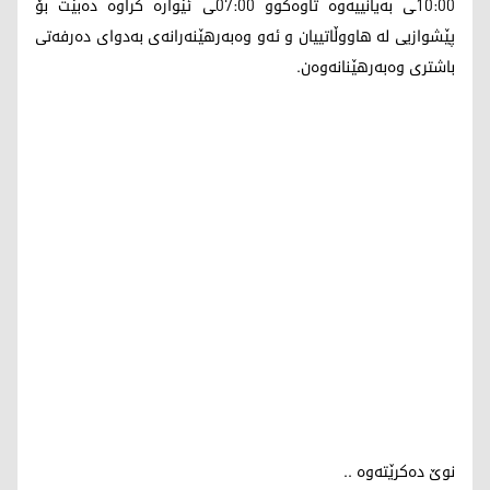
10:00ـی بەیانییەوە تاوەکوو 07:00ـی ئێوارە کراوە دەبێت بۆ
پێشوازیی لە هاووڵاتییان و ئەو وەبەرهێنەرانەی بەدوای دەرفەتی
باشتری وەبەرهێنانەوەن.
نوێ دەکرێتەوە ..