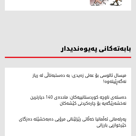
بابەتەکانی پەیوەندیدار
میسال ئالوسی بۆ عەلی زەیدی: بە دەستبەتاڵی لە ریاز
نەگەڕێیتەوە!
دەستەی ناوچە کوردستانییەکان: ماددەی 140 دیارترین
نەخشەرێگەیە بۆ چارەکردنی کێشەکان
پەرلەمانی ئەڵمانیا خەڵاتی رێزلێنانی مرۆیی دەبەخشێتە دەزگای
خێرخوازیی بارزانی