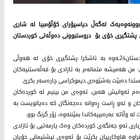
بوونەوەیەک لەگەڵ دیاسپۆرای کۆڵۆمبیا لە شاری
ەڵامی پرسیاری کوردستان24 بەڕوونی پشتگیری خۆی بۆ دروستبوونی دەوڵەتی کوردستان
سەرۆکی کۆڵۆمبیا بۆ یەکەم جار لە ڕێگەی کوردستان24ـەوە بە ئاشکرا پشتگیری خۆی لە هەوڵی
 من هەمیشە متمانەم بە ئازادی بۆ فەڵەستنیەکان
ستدا دەبێت بەشێوەی دیموکراسی چارەسەر بکرێ.
م ئەوانیش هەبن، ئەوەی من بینیم لە کوردەکان
کان و ئەو ڕاست ڕەوانە دەجەنگان کە دەیانویست بە
لە وڵاتە عەرەبییەکاندا بمێننەوە، زۆر گرنگ بوو.
ی ئەو جەنگەی کوردەکان وەک یارمەتیی بۆ ئازادی
نراوە هاوکارییان بکرێت بۆ ئەوەی نیشتیمانی خۆیان