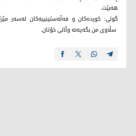
هەبێت.
گوتی: کوردەکان و فەڵەستینییەکان لەسەر مێزێ
سڵاوی من بگەیەنە وڵاتی خۆتان.