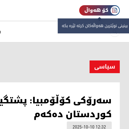
کۆ هەواڵ
 بینینی نوێترین هەواڵەکان کرتە لێرە بکە
س
سیاسی
سەرۆکی کۆڵۆمبیا: پشتگیر
کوردستان دەکەم
2025-10-10 12:32