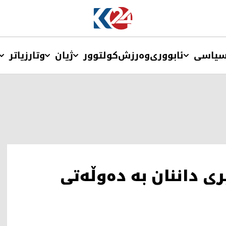
یاسی
ئابووری
وەرزش
کولتوور
ژیان
وتار
زیاتر
ی داننان بە دەوڵەتی