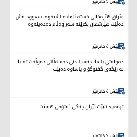
پێش 5 کاتژمێر
عێراق هێزەکانی خستە ئامادەباشیەوە، سعوودیەش
دەڵێت هێرشمان بکرێتە سەر وەڵام دەدەینەوە
پێش 6 کاتژمێر
دەوڵەتی یاسا: چەسپاندنی دەسەڵاتی دەوڵەت تەنیا
لە رێگەی گفتوگۆ و یاساوە دەبێت
پێش 6 کاتژمێر
ترەمپ: نابێت ئێران چەکی ئەتۆمی هەبێت
پێش 7 کاتژمێر