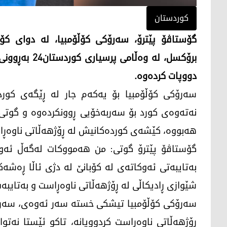
کوردستان
گۆستاڤۆ پێترۆ، سەرۆکی کۆڵۆمبیا، لە دوای کۆ
برۆکسل، لە و
دووپات کردەوە.
نەتەوەی کورد بۆ سەربەخۆیی ڕوونکردەوە و گوتی:
هەبووە، کێشەی کوردەکانیش لە ڕۆژهەڵاتی ناوەڕا
گۆستاڤۆ پێترۆ گوتی: من هەمووکات لەگەڵ ئەوە
بەتایبەتی ئەوکاتەی لە کۆبانێ لە دژی ئاڵا ڕەشە
شێوازی ڕادیکاڵی لە ڕۆژهەڵاتی ناوەڕاست و بەتایبەت 
سەرۆکی کۆڵۆمبیا تیشکی خستە سەر ئەوەی، سەربار
ڕۆژھەڵاتی ناوەڕاست کردوویانە، تاکو ئێستا نەتوا