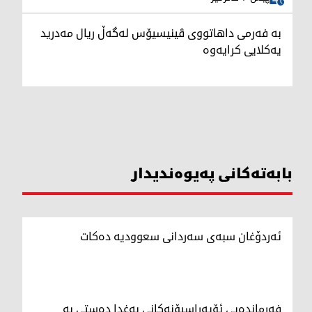
بە فەرمی داهاتووی ڤینیسیۆس لەگەڵ ریال مەدرید
یەکلایی کرایەوە
بابەتەکانی پەیوەندیدار
ئەردۆغان سبەی سەردانی سعوودیە دەکات
فەرماندەیی ئۆپەراسیۆنەکانی بەغدا دەستی بە