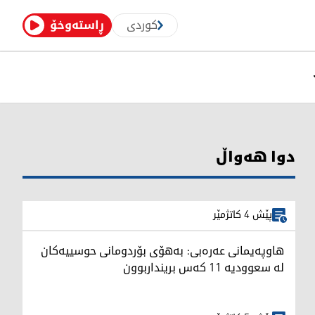
کوردی
ڕاستەوخۆ
دوا هەواڵ
پێش 4 کاتژمێر
هاوپەیمانی عەرەبی: بەهۆی بۆردومانی حوسییەکان
لە سعوودیە 11 کەس برینداربوون