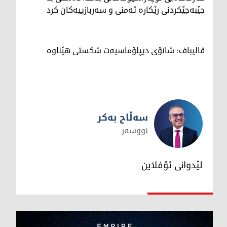
جێبەجێکردنی رێکارە ئەمنی و سەربازییەکان کرد
قالیباف: شانۆی دیپلۆماسیەت شکستی هێناوە
سەڵاح بەکر
نووسەر
سەڵاح بەکر
لێدوانی ئۆفلاین