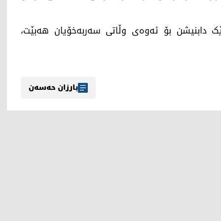
ک دابنیشن بۆ ئەوەی وڵاتی سەربەخۆیان هەبێت،
بارزان حەسەن