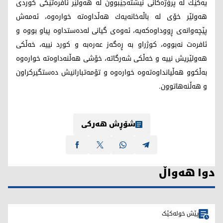
یه‌كێك له‌ پرۆژه‌كانی نیشته‌جێبوون له‌ هه‌ولێر ئافره‌تێكی كوردی
هه‌ولێر خۆی له‌ باڵه‌خانه‌یه‌ك هه‌ڵداوه‌ته‌ خواره‌وه‌،‌ ئه‌مه‌ش
پێچه‌وانه‌ی ڕووداوه‌كه‌یه‌، ئه‌وه‌ی گیانی له‌ده‌ستداوه‌ پیاو بووه‌ و
ئافره‌ت نه‌بووه‌، كوژراو به‌ ڕه‌گه‌ز عه‌ره‌به‌ و كورد نییه‌، خه‌ڵكی
هه‌ولێریش نییه‌ و خه‌ڵكی شه‌رگاته‌، خۆشی هه‌ڵنه‌داوه‌ته‌ خواره‌وه‌
به‌ڵكوو هه‌ڵیانداوه‌ته‌وه‌ خواره‌وه‌ و تۆمه‌تبارانیش ده‌ستگیركراون
و هه‌ڵنه‌هاتوون.
شۆڕش هەرکی
دوا هەواڵ
پێش خولەکێک