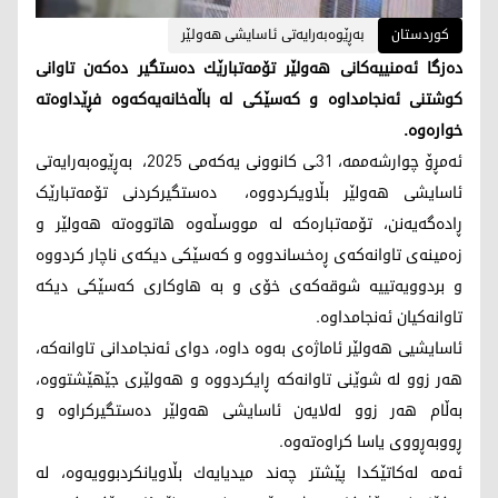
کوردستان
بەڕێوەبەرایەتی ئاسایشی هەولێر
ده‌زگا ئه‌منییه‌كانی هه‌ولێر تۆمه‌تبارێك ده‌ستگیر ده‌كه‌ن‌ تاوانی
كوشتنی ئه‌نجامداوه‌ و كه‌سێكی له‌ باڵه‌خانه‌یه‌كه‌وه‌ فڕێداوه‌ته‌
خواره‌وه‌.
ئەمڕۆ چوارشەممە، 31ـی کانوونی یەکەمی 2025، به‌ڕێوه‌به‌رایه‌تی
ئاسایشی هه‌ولێر بڵاویکردووە، ‌دەستگیرکردنی تۆمه‌تبارێک
ڕادەگەیەنن، تۆمه‌تباره‌كه‌ له‌ مووسڵه‌وه‌ هاتووه‌ته‌ هه‌ولێر و
زه‌مینه‌ی تاوانه‌كه‌ی ڕه‌خساندووه‌ و كه‌سێكی دیکەی ناچار كردووه‌
و بردوویه‌تییه‌ شوقه‌كه‌ی خۆی و به‌ هاوكاری كه‌سێكی دیکە
تاوانه‌كیان ئه‌نجامداوه‌.
ئاسایشیی هەولێر ئاماژەی بەوە داوە، دوای ئه‌نجامدانی تاوانه‌كه‌،
هه‌ر زوو لە شوێنی تاوانه‌كه‌ ڕایكردووه‌ و هه‌ولێری جێهێشتووه‌،
به‌ڵام هه‌ر زوو لەلایەن ئاسایشی هه‌ولێر ده‌ستگیركراوە‌ و
ڕووبه‌ڕووی یاسا كراوه‌ته‌وه‌.
ئه‌مه‌ له‌كاتێكدا پێشتر چه‌ند میدیایه‌ك بڵاویانكردبوویه‌وه‌‌، له‌