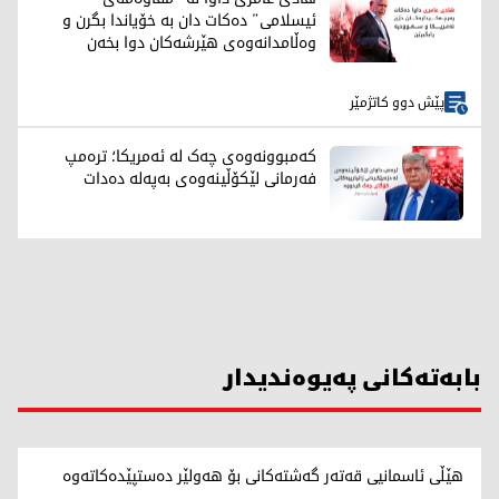
ئیسلامی” دەکات دان بە خۆیاندا بگرن و
وەڵامدانەوەی هێرشەکان دوا بخەن
پێش دوو کاتژمێر
کەمبوونەوەی چەک لە ئەمریکا؛ ترەمپ
فەرمانی لێکۆڵینەوەی بەپەلە دەدات
بابەتەکانی پەیوەندیدار
هێڵی ئاسمانیی قەتەر گەشتەکانی بۆ هەولێر دەستپێدەکاتەوە