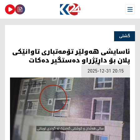
Open Menu
گشتی
ئاسایشی هه‌ولێر تۆمه‌تباری تاوانێكی
پلان بۆ داڕێژراو ده‌ستگیر ده‌كات
2025-12-31 20:15