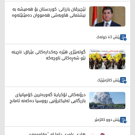
نێچیرڤان بارزانی: کوردستان بۆ هەمیشە بە
نیشتمانی هاوبەشی هەمووان دەمێنێتەوە
پێش 43 خولەک
گوتەبێژی هێزە چەکدارەکانی عێراق: ناچینە
نێو شەڕەکانی ناوچەکە
پێش کاتژمێرێک
درۆنەکانی ئۆکراینا گەورەترین کۆمپانیای
بازرگانیی ئەلیکترۆنیی رووسیا دەکەنە ئامانج
پێش دوو کاتژمێر
هادی عامری داوا لە “مقاوەمەی