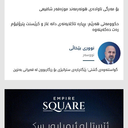
بۆ مەرگی ناوادەی هونەرمەند موزەفەر شافیعی
حکوومەتی هەرێم: بڕیارە تاکلایەنەی دانە غاز و کرێسنت پترۆلیۆم
رەت دەکەینەوە
نووری بێخاڵی
نووسەر
نووری بێخاڵی
گواستنەوەی گشتی؛ رێگاچارەی ستراتیژی بۆ رزگاربوون لە قەیرانی بەنزین