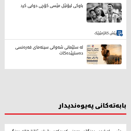
باوکی لیۆنێل مێسی کۆچی دوایی کرد
پێش کاتژمێرێک
لە سلێمانی شەوانی سینەمای فەرەنسی
دەستپێدەکات
بابەتەکانی پەیوەندیدار