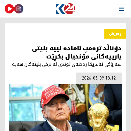
Open Menu
وەرزش
دۆناڵد ترەمپ ئامادە نییە بلیتی
یارییەكانی مۆندیال بكڕێت
سەرۆكی ئەمریكا رەخنەی توندی لە نرخی بلیتەكان هەیە
2026-05-09 18:12