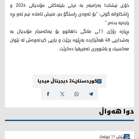
خۆی نیشاندا بەرامبەر بە نرخی بلیتەکانی مۆندیالی 2026 و
ڕاشکاوانە گوتی: "بۆ ئەوەی ڕاستگۆ بم، منیش ئامادە نیم ئەو بڕە
پارەیە بدەم."
بڕیارە رۆژی 11ـی مانگی داهاتوو بۆ یەكەمجار مۆندیال بە
بەشداریی 48 هەڵبژاردە بەڕێوە بچێت و یاریی كردنەوەش لە نێوان
مەكسیك و باشووری ئەفریقیا دەكرێت.
کوردستان24 دیجیتاڵ میدیا
دوا هەواڵ
پێش 11 خولەک