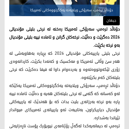
دۆناڵد ترەمپ، سەرۆكی ویلایەتە یەكگرتووەكانی ئەمریكا
جیهان
دۆناڵد ترەمپ سەرۆکی ئەمریکا رەخنە لە نرخی بلیتی مۆندیالی
2026 دەگرێت و دەڵێت، نرخەکان گرانن و ئامادە نییە بلیتی مۆندیال
بەو نرخە بکڕێت.
نرخی بلیتی یارییەکانی مۆندیالی 2026 کە بڕیارە بەهاوبەشی لە
هەر سێ وڵاتی ئەمریکا و مەکسیک و کەنەدا بکرێت، کاردانەوەی
زۆری لێکەوتووەتەوە و بەردەوام داوا لە فیفا دەکرێت کە نرخی
بلیتەکان کەم بکرێتەوە.
دۆناڵد تڕەمپ، سەرۆکی ویلایەتە یەکگرتووەکانی ئەمریکا یەکێکە
لەو کەسانە کە گلەیی لە نرخی بلیتەکان هەیە و دەڵێت ئامادە نییە
پارە بەو نرخە بەرزانەی بلیت بدات کە بۆ هەندێک لە یارییەکانی
مۆندیال دیاریکراون، بەتایبەت ئەو یارییانەی ئەمریکای میواندار
تێیاندا بەشدارە.
ترەمپ لە دیمانەیەکدا لەگەڵ رۆژنامەی نیویۆرک پۆست ناڕەزایەتی