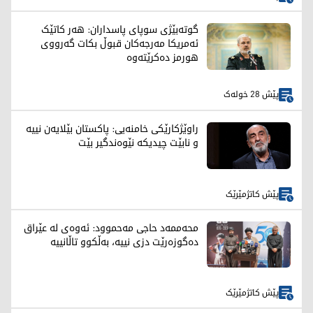
گوتەبێژی سوپای پاسداران: هەر کاتێک
ئەمریکا مەرجەکان قبوڵ بکات گەرووی
هورمز دەکرێتەوە
پێش 28 خولەک
راوێژکارێکی خامنەیی: پاکستان بێلایەن نییە
و نابێت چیدیکە نێوەندگیر بێت
پێش کاتژمێرێک
محەممەد حاجی مەحموود: ئەوەی لە عێراق
دەگوزەرێت دزی نییە، بەڵکوو تاڵانییە
پێش کاتژمێرێک