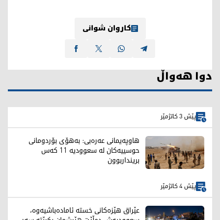
کاروان شوانی
دوا هەواڵ
پێش 3 کاتژمێر
هاوپەیمانی عەرەبی: بەهۆی بۆردومانی
حوسییەکان لە سعوودیە 11 کەس
برینداربوون
پێش 4 کاتژمێر
عێراق هێزەکانی خستە ئامادەباشیەوە،