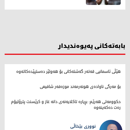
بابەتەکانی پەیوەندیدار
هێڵی ئاسمانیی قەتەر گەشتەکانی بۆ هەولێر دەستپێدەکاتەوە
بۆ مەرگی ناوادەی هونەرمەند موزەفەر شافیعی
حکوومەتی هەرێم: بڕیارە تاکلایەنەی دانە غاز و کرێسنت پترۆلیۆم
رەت دەکەینەوە
نووری بێخاڵی