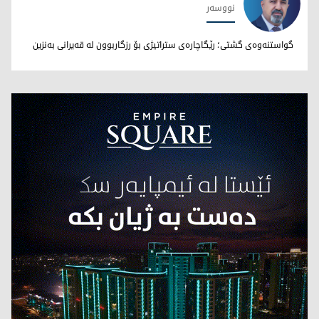
نووسەر
نووری بێخاڵی
گواستنەوەی گشتی؛ رێگاچارەی ستراتیژی بۆ رزگاربوون لە قەیرانی بەنزین