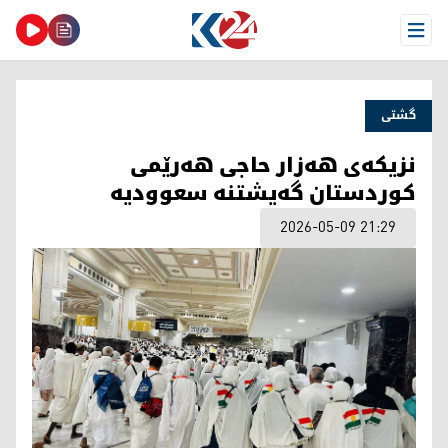
Open Menu
گشتی
نزیکەی هەزار حاجی هەرێمی
کوردستان گەیشتنە سعوودیە
2026-05-09 21:29