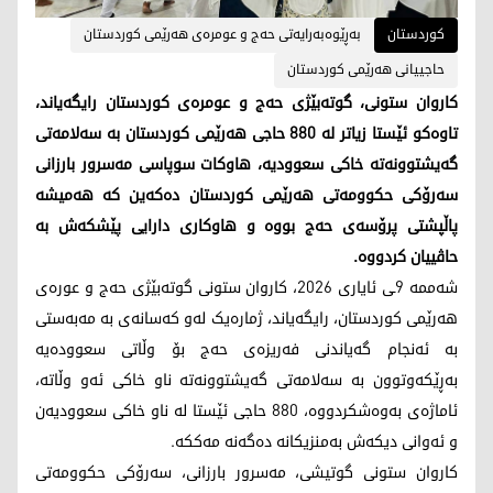
کوردستان
بەڕێوەبەرایەتی حەج و عومرەی هەرێمی کوردستان
حاجییانی هەرێمی کوردستان
کاروان ستونی، گوتەبێژی حەج و عومرەی کوردستان رایگەیاند،
تاوەکو ئێستا زیاتر لە 880 حاجی هەرێمی کوردستان بە سەلامەتی
گەیشتوونەتە خاکی سعوودیە، هاوکات سوپاسی مەسرور بارزانی
سەرۆکی حکوومەتی هەرێمی کوردستان دەکەین کە هەمیشە
پاڵپشتی پرۆسەی حەج بووە و هاوکاری دارایی پێشکەش بە
حاڤییان کردووە.
شەممە 9ـی ئایاری 2026، کاروان ستونی گوتەبێژی حەج و عورەی
هەرێمی کوردستان، رایگەیاند، ژمارەیک لەو کەسانەی بە مەبەستی
بە ئەنجام گەیاندنی فەریزەی حەج بۆ وڵاتی سعوودەیە
بەڕێکەوتوون بە سەلامەتی گەیشتوونەتە ناو خاکی ئەو وڵاتە،
ئاماژەی بەوەشکردووە، 880 حاجی ئێستا لە ناو خاکی سعوودیەن
و ئەوانی دیکەش بەمنزیکانە دەگەنە مەککە.
کاروان ستونی گوتیشی، مەسرور بارزانی، سەرۆکی حکوومەتی