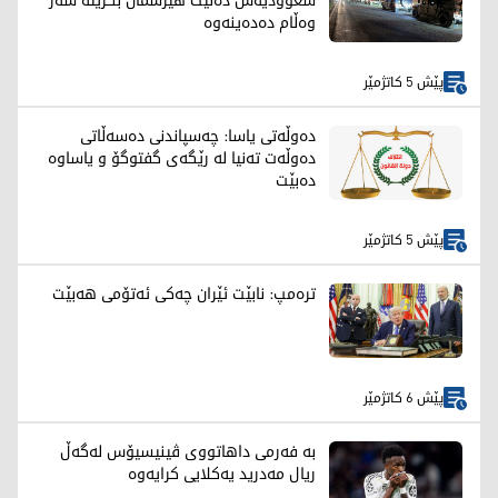
سعوودیەش دەڵێت هێرشمان بکرێتە سەر
وەڵام دەدەینەوە
پێش 5 کاتژمێر
دەوڵەتی یاسا: چەسپاندنی دەسەڵاتی
دەوڵەت تەنیا لە رێگەی گفتوگۆ و یاساوە
دەبێت
پێش 5 کاتژمێر
ترەمپ: نابێت ئێران چەکی ئەتۆمی هەبێت
پێش 6 کاتژمێر
بە فەرمی داهاتووی ڤینیسیۆس لەگەڵ
ریال مەدرید یەکلایی کرایەوە