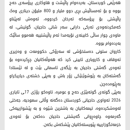
هەرێمی کوردستان، بەردەوام پاڵپشت و هاوکاری پرۆسەی حەج
بووە و بۆ ئەمساڵیش بڕی دوو ملیار و 800 ملیۆن دیناری وەک
پاڵپشتی بۆ پرۆسەکە تەرخان کردووە، ئەوەش لەپێناو
کەمکردنەوەی ئەرکی دارایی سەر شانی حاجیان، گوتیشی، لە
ماوەی چوار ساڵی کابینەی نۆیەمدا ئەم پاڵپشتییە هەموو ساڵێک
بەردەوام بووە.
کاروان ستونی دەستخۆشی لە سەرۆکی حکوومەت و وەزیری
ئەوقاف و کاروباری ئایینی کرد کە هەوڵەکانیان چڕکردەوە بۆ
ئەوەی گەشتی حاجیان بە رێگەی ئاسمانی بێت و لە ئێستادا
گەشتەکان بە رێوشوێنێکی زۆر باش و بەپێی خشتەی دیاریکراو
بەڕێوەدەچن.
بەپێی گوتەی گوتەبێژی حەج و عومرە، تاوەکو رۆژی 17ـی ئایاری
2026 تەواوی حاجیانی کوردستان دەگەنە وڵاتی سعودیە، جەختی
لەوەشکردەوە، تیمەکانیان بە باشترین شێوە و بە پێشوازییەکی
گەرمەوە چاوەڕوانی گەیشتنی حاجیان دەکەن بۆ ئەوەی
خزمەتگوزارییە پێویستەکانیان پێشکەش بکەن.