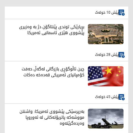
پێش 10 خولەک
بڕیارێکی توندی پێنتاگۆن دژ بە وەزیری
پێشووی هێزی ئاسمانیی ئەمریکا
پێش 28 خولەک
چین ئاڵوگۆڕی بازرگانی لەگەڵ حەفت
کۆمپانیای ئەمریکی قەدەخە دەکات
پێش 45 خولەک
بەرپرسێکی پێشووی ئەمریکا: واشنتن
مووشەکە پاتریۆتەکانی لە ئەوروپا
وەردەگرێتەوە