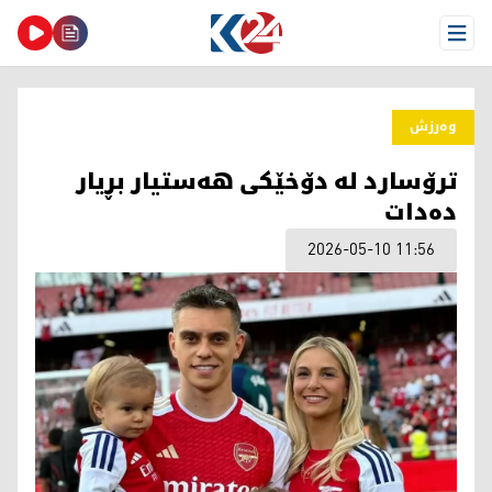
Open Menu
وەرزش
ترۆسارد لە دۆخێکی هەستیار بڕیار
دەدات
2026-05-10 11:56