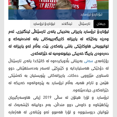
لیۆناردۆ ترۆسارد
جیهان
ئارسێناڵ
ئینگلاند
لیۆناردۆ ترۆسارد
لیۆناردۆ ترۆسارد یاریزانی بەلجیکی یانەی ئارسێناڵی ئینگلیزی، ئەم
وەرزە یەکێکە لە یاریزانە کاریگەرییەکانی یانە لەندەنیەکە و
توانیویەتی هاوکارێکی باشی یانەکەی بێت، بەڵام ئەو یاریزانە لە
دەرەوەی یاریگا خەریکی جیابونەوەیە لە خێزانەکەی.
رۆژنامەی
سەنی
بەریتانی بڵاویکردەوە لە کاتێکدا یانەی ئارسێناڵ
لە دۆخێکی هەستیاردایە و کێبڕکێی لەسەر بەدەستهێنانی دوو
ناسناوی مێژوویی دەکات، یاریزانەکانی پێویستیان بە کەشێکی
هێمن و ئارام هەیە، بەڵام ترۆسارد بە پێچەوانەوە خەریکە لە
خێزانەکەی جیادەبێتەوە.
ترۆسارد و لۆرا هیلۆن لە ساڵی 2019 ژیانی هاوسەرگیریان
پێکهێناوە و خاوەنی دوو منداڵن، بەم دواییانە کێشەیەک لە
نێوانیان دروستبووە و لۆرا هەموو ئەو وێنانەی لە هەژمارە