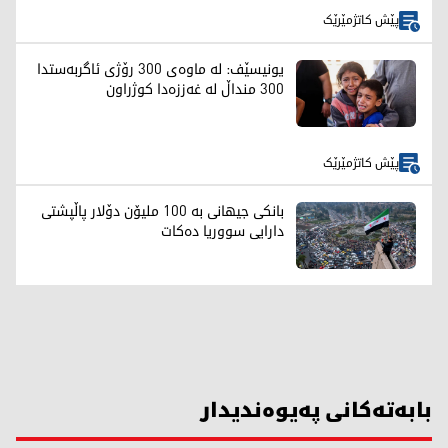
پێش کاتژمێرێک
یونیسێف: لە ماوەی 300 رۆژی ئاگربەستدا
300 منداڵ لە غەززەدا کوژراون
پێش کاتژمێرێک
بانکی جیهانی بە 100 ملیۆن دۆلار پاڵپشتی
دارایی سووریا دەکات
بابەتەکانی پەیوەندیدار