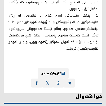
فەرمیەکانی لە تۆڕە کۆمەڵایەتیەکان سڕیوەتەوە کە پێکەوە
لەگەڵ ترۆسارد بوون.
لۆرا پێشتر وێنەیەکی زۆری خۆی و لیاندرۆی لە ڕۆژی
هاوسەرگیرییان، لە پشووەکان و لە ژووانە ئەویندارییەکانیاندا لە
ئینستاگرامەکەی هەبوو، بەڵام ئێستا هەموویانی سڕیوەتەوە.
ئەگەر ئێستا کەسێک سەیری پەیجەکەی بکات، هیچ بیرۆکەیەکی
بۆ دروست نابێت کە ئەوان هەرگیز پێکەوە بوون، چ جای ئەوەی
هاوسەرگیرییان کردبێت.
کاروان فاخر
دوا هەواڵ