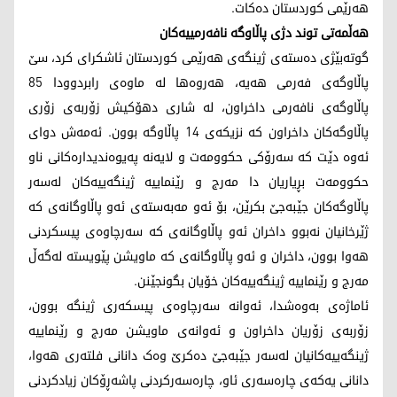
هەرێمی کوردستان دەکات.
هەڵمەتی توند دژی پاڵاوگە نافەرمییەکان
گوتەبێژی دەستەی ژینگەی هەرێمی کوردستان ئاشکرای کرد، سێ
پاڵاوگەی فەرمی هەیە، هەروەها لە ماوەی رابردوودا 85
پاڵاوگەی نافەرمی داخراون، لە شاری دهۆکیش زۆربەی زۆری
پاڵاوگەکان داخراون کە نزیکەی 14 پاڵاوگە بوون. ئەمەش دوای
ئەوە دێت کە سەرۆکی حکوومەت و لایەنە پەیوەندیدارەکانی ناو
حکوومەت بڕیاریان دا مەرج و رێنماییە ژینگەییەکان لەسەر
پاڵاوگەکان جێبەجێ بکرێن، بۆ ئەو مەبەستەی ئەو پاڵاوگانەی کە
ژێرخانیان نەبوو داخران ئەو پاڵاوگانەی کە سەرچاوەی پیسکردنی
هەوا بوون، داخران و ئەو پاڵاوگانەی کە ماویشن پێویستە لەگەڵ
مەرج و رێنماییە ژینگەییەکان خۆیان بگونجێنن.
ئاماژەی بەوەشدا، ئەوانە سەرچاوەی پیسکەری ژینگە بوون،
زۆربەی زۆریان داخراون و ئەوانەی ماویشن مەرج و رێنماییە
ژینگەییەکانیان لەسەر جێبەجێ دەکرێ وەک دانانی فلتەری هەوا،
دانانی یەکەی چارەسەری ئاو، چارەسەرکردنی پاشەڕۆکان زیادکردنی