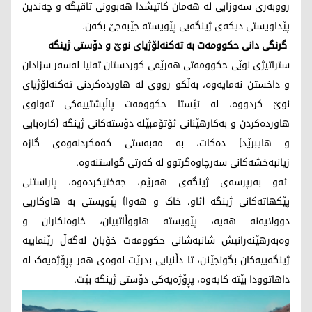
رووبەری سەوزایی لە هەمان کاتیشدا هەبوونی تاقیگە و چەندین
پێداویستی دیکەی ژینگەیی پێویستە جێبەجێ بکەن.
گرنگی دانی حکوومەت بە تەکنەلۆژیای نوێ و دۆستی ژینگە
ستراتیژی نوێی حکوومەتی هەرێمی کوردستان تەنیا لەسەر سزادان
و داخستن نەمایەوە، بەڵکو رووی لە هاوردەکردنی تەکنەلۆژیای
نوێ کردووە، لە ئێستا حکوومەت پاڵپشتییەکی تەواوی
هاوردەکردن و بەکارهێنانی ئۆتۆمبێلە دۆستەکانی ژینگە (کارەبایی
و هایبرێد) دەکات، بە مەبەستی کەمکردنەوەی گازە
زیانبەخشەکانی سەرچاوەگرتوو لە کەرتی گواستنەوە.
ئەو بەرپرسەی ژینگەی هەرێم، جەختیکردەوە، پاراستنی
پێکهاتەکانی ژینگە (ئاو، خاک و هەوا) پێویستی بە هاوکاریی
دوولایەنە هەیە، پێویستە هاووڵاتییان، خاوەنکاران و
وەبەرهێنەرانیش شانبەشانی حکوومەت خۆیان لەگەڵ رێنماییە
ژینگەییەکان بگونجێنن، تا دڵنیایی بدرێت لەوەی هەر پڕۆژەیەک لە
داهاتوودا بێتە کایەوە، پڕۆژەیەکی دۆستی ژینگە بێت.