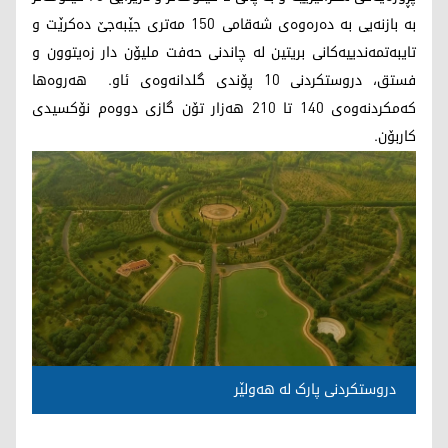
بە بازنەیی بە دەرەوەی شەقامی 150 مەتری جێبەجێ دەکرێت و
تایبەتمەندییەکانی بریتین لە چاندنی حەفت ملیۆن دار زەیتوون و
فستق، دروستکردنی 10 پۆندی گلدانەوەی ئاو. هەروەها
کەمکردنەوەی 140 تا 210 هەزار تۆن گازی دووەم نۆکسیدی
کاربۆن.
دروستکردنی پارک لە هەولێر