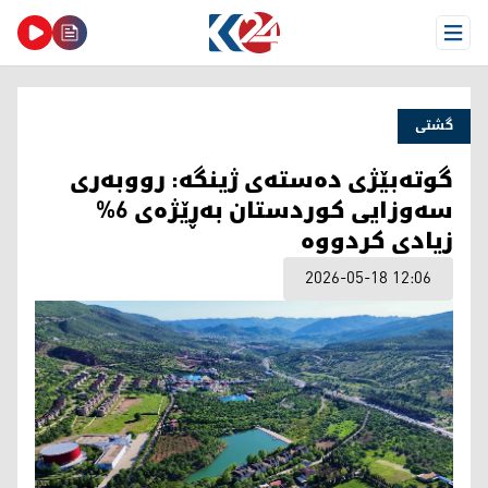
Open Menu
گشتی
گوتەبێژی دەستەی ژینگە: رووبەری
سەوزایی کوردستان بەڕێژەی 6%
زیادی کردووە
2026-05-18 12:06