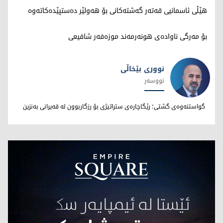
هێڵی ئاسمانیی قەتەر گەشتەکانی بۆ هەولێر دەستپێدەکاتەوە
بۆ مەرگی ناوادەی هونەرمەند موزەفەر شافیعی
نووری بێخاڵی
نووسەر
نووری بێخاڵی
گواستنەوەی گشتی؛ رێگاچارەی ستراتیژی بۆ رزگاربوون لە قەیرانی بەنزین