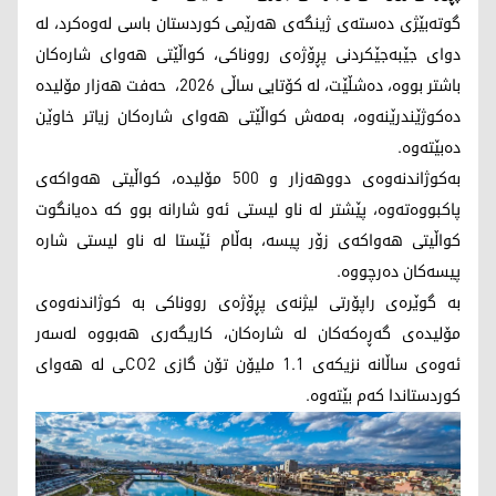
گوتەبێژی دەستەی ژینگەی هەرێمی کوردستان باسی لەوەکرد، لە
دوای جێبەجێکردنی پڕۆژەی رووناکی، کواڵێتی هەوای شارەکان
باشتر بووە، دەشڵێت، لە کۆتایی ساڵی 2026، حەفت هەزار مۆلیدە
دەکوژێندرێنەوە، بەمەش کواڵێتی هەوای شارەکان زیاتر خاوێن
دەبێتەوە.
بەکوژاندنەوەی دووهەزار و 500 مۆلیدە، کواڵیتی هەواکەی
پاکبووەتەوە، پێشتر لە ناو لیستی ئەو شارانە بوو کە دەیانگوت
کواڵیتی هەواکەی زۆر پیسە، بەڵام ئێستا لە ناو لیستی شارە
پیسەکان دەرچووە.
بە گوێرەی راپۆرتی لیژنەی پڕۆژەی رووناکی بە کوژاندنەوەی
مۆلیدەی گەڕەکەکان لە شارەکان، کاریگەری هەبووە لەسەر
ئەوەی ساڵانە نزیکەی 1.1 ملیۆن تۆن گازی CO2ـی لە هەوای
کوردستاندا کەم بێتەوە.