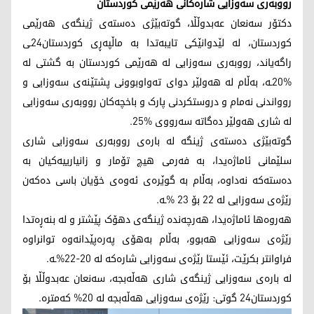
رووبەری سەوزایی شارەکانی هەرێمی کوردستان
دکتۆر سەنعان عەبدوڵڵا، گوتەبێژی دەستەی ژینگەی هەرێمی
کوردستان، لە لێدوانێکی تایبەتدا بە ماڵپەڕی کوردستان24ـی
راگەیاند، رووبەری سەوزایی لە هەرێمی کوردستان بە گشتی لە
%20ـە، بەڵام لە هەولێر دوای تەواوبوونی پشتێنەی سەوزایی و
روواندنی نەمام و دروستکردنی پارک و باخچەکان رووبەری سەوزایی
لە شاری هەولێر دەگاتە سەرووی %25.
گوتەبێژی دەستەی ژینگە لە بارەی رووبەری سەوزایی شاری
سلێمانی ئاماژەیدا، بە فەرمی هیچ تۆمار و زانیارییەکیان بە
دەستەکە نەداوە، بەڵام بە گوێرەی ئەوەی خۆیان باسی دەکەن
رێژەی سەوزایی لە 22 بۆ 23 %ـە.
هەروەها ئاماژەیدا، هەرچەندە ژینگەی دهۆک پێشتر و لە بنەڕەتدا
رێژەی سەوزایی هەبوو، بەڵام بەهۆی پەرەپێدانەوە توانراوە
فراوانتر بکرێت، ئێستا رێژەی سەوزایی شارەکە لە 20-22%ـە.
لە بارەی سەوزایی ژینگەی شاری هەڵەبجە، سەنعان عەبدوڵڵا بۆ
کوردستان24 گوتی: رێژەی سەوزایی هەڵەبجە لە 20% کەمترە.