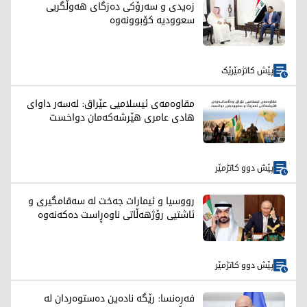
زەیدی و سەرۆکی دەزگای هەوڵگریی
سعوودیە کۆبوونەوە
پێش کاتژمێرێک
مقاوەمەی ئیسلامیی عێراق: لەسەر داوای
هادی عامری هێرشەکەمان دواخست
پێش دوو کاتژمێر
رووسیا و ئیمارات جەخت لە سەقامگیری و
ئاشتیی رۆژهەڵاتی ناوەڕاست دەکەنەوە
پێش دوو کاتژمێر
فەرەنسا: رێگە نادەین دەستوەردان لە