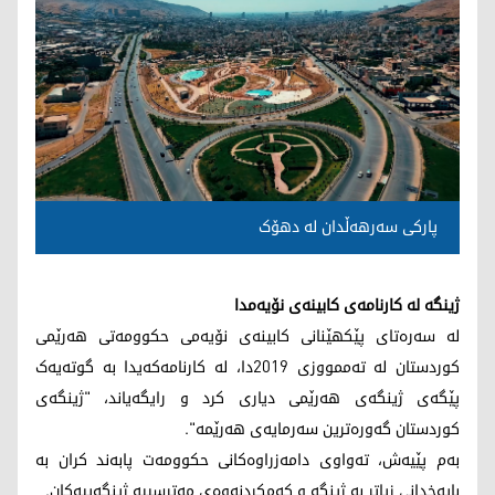
پارکی سەرهەڵدان لە دهۆک
ژینگە لە کارنامەی کابینەی نۆیەمدا
لە سەرەتای پێکهێنانی کابینەی نۆیەمی حکوومەتی هەرێمی
کوردستان لە تەممووزی 2019دا، لە کارنامەکەیدا بە گوتەیەک
پێگەی ژینگەی هەرێمی دیاری کرد و رایگەیاند، "ژینگەی
كوردستان گەورەترین سەرمایەی هەرێمە".
بەم پێیەش، تەواوی دامەزراوەکانی حکوومەت پابەند کران بە
بایەخدانی زیاتر بە ژینگە و کەمکردنەوەی مەترسییە ژینگەییەکان.