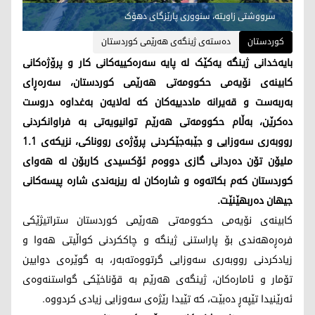
سرووشتی زاویتە، سنووری پارێزگای دهۆک
کوردستان
دەستەی ژینگەی هەرێمی کوردستان
بایەخدانی ژینگە یەکێک لە پایە سەرەکییەکانی کار و پرۆژەکانی
کابینەی نۆیەمی حکوومەتی هەرێمی کوردستان، سەرەڕای
بەربەست و قەیرانە ماددییەکان کە لەلایەن بەغداوە دروست
دەکرێن، بەڵام حکوومەتی هەرێم توانیویەتی بە فراوانکردنی
رووبەری سەوزایی و جێبەجێکردنی پرۆژەی رووناکی، نزیکەی 1.1
ملیۆن تۆن دەردانی گازی دووەم ئۆکسیدی کاربۆن لە هەوای
کوردستان کەم بکاتەوە و شارەکان لە ریزبەندی شارە پیسەکانی
جیهان دەربهێنێت.
کابینەی نۆیەمی حکوومەتی هەرێمی کوردستان ستراتیژێکی
فرەڕەهەندی بۆ پاراستنی ژینگە و چاککردنی کواڵیتی هەوا و
زیادکردنی رووبەری سەوزایی گرتووەتەبەر، بە گوێرەی دوایین
تۆمار و ئامارەکان، ژینگەی هەرێم بە قۆناخێکی گواستنەوەی
ئەرێنیدا تێپەڕ دەبێت، کە تێیدا رێژەی سەوزایی زیادی کردووە.