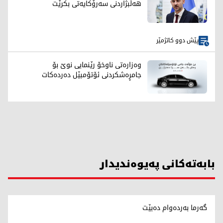
هەڵبژاردنی سەرۆکایەتی بکرێت
پێش دوو کاتژمێر
وەزارەتی ناوخۆ رێنمایی نوێ بۆ
جامڕەشکردنی ئۆتۆمبێل دەردەکات
بابەتەکانی پەیوەندیدار
گەرما بەردەوام دەبێت