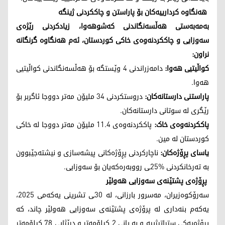
هەنگاوە کردارییەکان بۆ پاراستن و چاککردنی ژینگە
بەمەبەستی هەڵسەنگاندنی کەشوهەوا، زیادکردنی رێژەی
سەوزایی و چاککردنەوەی خاکی کوردستان، ئەم هەنگاوە گرنگانە
نراون:
کواڵیتیی هەوا:
دامەزراندنی 4 وێستگە بۆ هەڵسەنگاندنی کواڵیتیی
هەوا.
پاراستنی دارستانەکان:
دروستکردنی 34 ملیۆن مەتر دووجا ئاگربر بۆ
رێگری لە سوتانی دارستانەکان.
پاککردنەوەی خاک:
پاککردنەوەی 11.4 ملیۆن مەتر دووجا لە خاکی
کوردستان لە مین.
یاسای پڕۆژەکان:
ناچارکردنی پڕۆژەکانی پیشەسازی و نیشتەجێبوون
بە تەرخانکردنی %25ـی رووبەرەکەیان بۆ سەوزایی.
پڕۆژەی پشتێنەی سەوزایی هەولێر
سەرۆکوەزیران، مەسرور بارزانی، لە 30ـی تشرینی یەکەمی 2025،
یەکەم بنەداری لە پرۆژەی پشتێنەی سەوزایی هەولێر چاند، کە
پڕۆژەیەکی ستراتیژییە و بە پانی 2 کیلۆمەتر و درێژایی 78 کیلۆمەتر