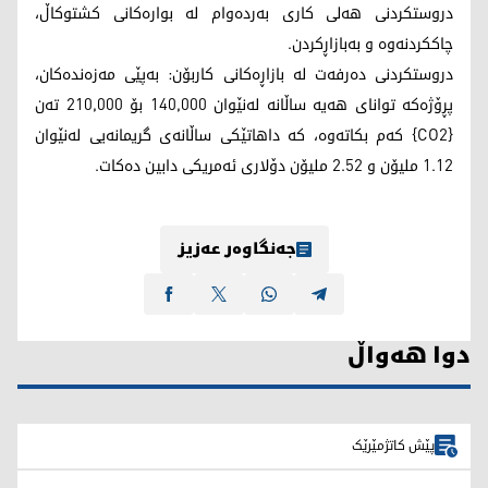
دروستکردنی هەلی کاری بەردەوام لە بوارەکانی کشتوکاڵ،
چاککردنەوە و بەبازاڕکردن.
دروستکردنی دەرفەت لە بازاڕەکانی کاربۆن: بەپێی مەزەندەکان،
پڕۆژەکە توانای هەیە ساڵانە لەنێوان 140,000 بۆ 210,000 تەن
{CO2} کەم بکاتەوە، کە داهاتێکی ساڵانەی گریمانەیی لەنێوان
1.12 ملیۆن و 2.52 ملیۆن دۆلاری ئەمریکی دابین دەکات.
جەنگاوەر عەزیز
دوا هەواڵ
پێش کاتژمێرێک