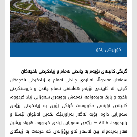
کۆڕنیشی زاخۆ
گرنگی کابینەی نۆیەم بە چاندنی نەمام و زیادکردنی باخچەکان
سەنعان عەبدوڵڵا لەبارەی چاندنی نەمام و زیادکردنی باخچەکان
گوتی: لە کابینەی نۆیەم هەڵمەتی نەمام چاندن و دروستکردنی
باخچە و پارک بەردەوامە، ئەمەش رووبەری سەوزایی زیاد کردووە،
کابینەی نۆیەمی حکوومەت گرنگی زۆری بە زیادکردنی رێژەی
سەوزایی داوە، بۆیە ئەگەر بەراوردێک بکەین لەنێوان ئێستا و
رابردوودا، 5 تا6 % رێژەی سەوزایی زیادی کردووە. هیواداریشین
هەر بەردەوام بین لەسەر ئەو پڕۆژانەی کە خزمەت بە ژینگەی