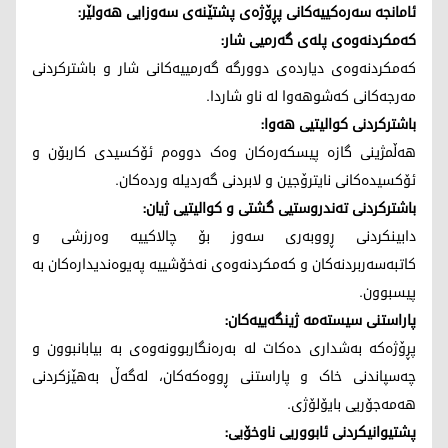
ئامانجە سەرەکییەکانی پڕۆژەی پشتێنەی سەوزایی هەولێر:
کەمکردنەوەی پلەی گەرمیی شار:
کەمکردنەوەی دیاردەی دوورگە گەرمییەکانی شار و باشترکردنی
مەرجەکانی کەشوهەوا لە ناو شاردا.
باشترکردنی کوالیتیی هەوا:
هەڵمژینی گازە پیسکەرەکان وەک دووەم ئۆکسیدی کاربۆن و
ئۆکسیدەکانی نایترۆجین و لابردنی گەردیلە وردەکان.
باشترکردنی تەندروستیی گشتی و کوالیتیی ژیان:
دابینکردنی ڕووبەری سەوز بۆ چالاکییە وەرزشی و
کاتبەسەربردنەکان و کەمکردنەوەی نەخۆشییە پەیوەندیدارەکان بە
پیسبوون.
پاراستنی سیستەمە ژینگەییەکان:
پڕۆژەکە بەشداری دەکات لە بەرەنگاربوونەوەی بە بیابانبوون و
چەسپاندنی خاک و پاراستنی ڕووەکەکان، لەگەڵ بەهێزکردنی
هەمەجۆریی بایۆلۆژی.
پشتیوانیکردنی ئابووریی ناوخۆیی: