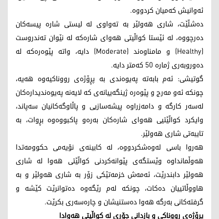
ئەوانیش کەمیان کردووە.
دەشڵێت، شاری هەولێر بە تەواوی لە لیستی شارە پیسەکان
دەرچووە، لە ئێستا کواڵیتی هەوای شارەکە لە نێوان تەندروست
(Healthy) و مامناوەند (Moderate) دایە، واتە پێوەرەکە لە
دەوروبەری ژمارە 50 کەمتر دایە.
گوتیشی: ئەم بابەتە پەیوەندی بە پڕۆژەی رووناکیەوە هەیە،
چونکە ئەو مەرج و پێوەرە ژینگەییانەی کە لایەنە پەیوەندیدارەکان
لەسەر کارگە و دامەزراوە پیشەسازیی و پاڵاوگەکانیان سەپاند،
وایکرد کواڵێتیی هەوای شارەکان بەرەو پاکبووەوە بڕوات، بە
تایبەتی شاری هەولێر.
هەروا باسی لەوەشکردووە، لە کابینەی نۆیەمی حکوومەتدا
هەوڵمانداوە وێستگەی پێوانەکردنی کواڵێتی هەوا لە شاری
هەولێر دابندرێت، ئەمەش خزمەتێکی زۆر بە شاری هەولێر و بە
هاووڵاتییان دەکات، چونکە لەم رێگەوە دەتوانرێت کێشە و
گرفتەکانی بەرگە هەوا دەستنیشان و چارەسەری بکرێت.
پڕۆژەی رووناکی و بازدانی جۆری لە کواڵیتی هەوادا