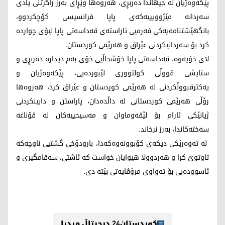
پێکەوەژیان لە جیهاندا دەربڕی، هه‌روه‌ها وێڕای بەرز راگرتنی یادی
سەردانە مێژوویيیەکەی پاپا فرانسیسی کۆچکردوو،
بانگهێشتنامەیەکی فەرمیی ئاراستەی قەداسەتی پاپا لیۆی چواردە
کرد بۆ سەردانیکردنی عێراق و هەرێمی کوردستان.
لای خۆیەوە، قەداسەتی پاپا خۆشحاڵیی خۆی بەم دیدارە دەربڕی و
ستایشی قووڵی کولتووری لێبوردەیی، پێکەوەژیان و
یەکترقبووڵکردنى لە هەرێمی کوردستان و عێراق كرد، هه‌روه‌ها
رۆڵى هەرێمی کوردستانی لە داڵدەدان، پاراستن و دابینکردنی
ژیانێکی ئارام بۆ لێقەوماوان و مەسیحییەکان لە قۆناغە
سەختەکاندا، به‌رز نرخاند.
لە تەوەرێکی ديكه‌ی کۆبوونەوەکەدا، بارودۆخی گشتیی ناوچەکە
تاوتوێ کرا و هه‌ردوولا هیوایان خواست کە ئاشتی، سەقامگیری و
ئاسوودەیی بۆ تەواوی مرۆڤایەتی بێتە دی.
کوردستان24 دیجیتاڵ میدیا