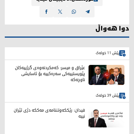
دوا هەواڵ
پێش 11 خولەک
عێراق و میسر: کەمکردنەوەی گرژییەکان
پێویستییەکی سەرەکییە بۆ ئاسایشی
ناوچەکە
پێش 39 خولەک
فیدان: رێککەوتننامەی مەککە دژی ئێران
نییە