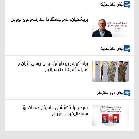
پێش کاتژمێرێک
پزیشکیان: لەم جەنگەدا سەرکەوتوو بووین
پێش کاتژمێرێک
براد کوپەر بۆ تاوتوێکردنی پرسی ئێران و
غەززە گەیشتە ئیسرائیل
پێش دوو کاتژمێر
زەیدی بانگهێشتی ماکرۆن دەکات بۆ
سەردانیکردنی عێراق