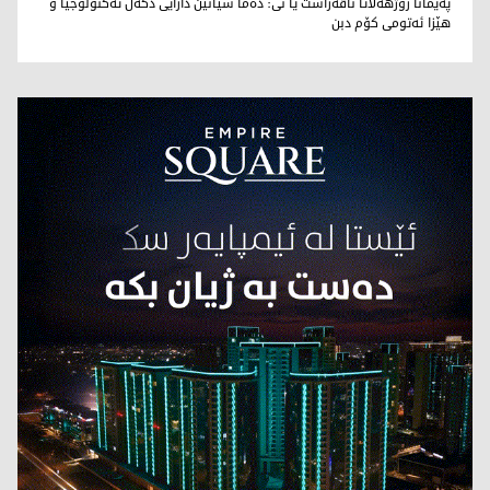
پەیمانا رۆژهەلاتا ناڤەراست یا نى: دەما شیانێن دارایى دگەل تەکنولوجیا و
هێزا ئەتومى کۆم دبن