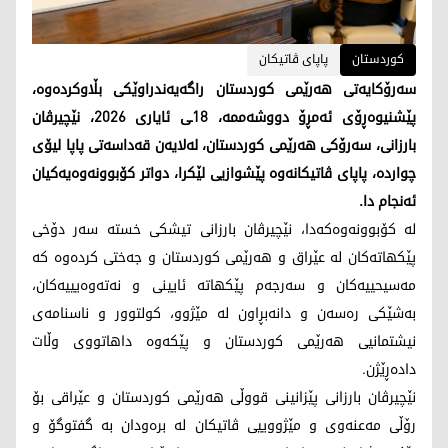
کوردستان
پاپای ڤاتیکان
سەرۆکایەتی هەرێمی کوردستان راگەیەندراوێکی بڵاوکردەوە،
پێشنيوه‌ڕۆى ئەمڕۆ دووشەممە، 18ـی ئایاری 2026، نێچیرڤان
بارزانی، سەرۆکی هەرێمی کوردستان، لەلایەن قەداسەتی پاپا ليۆى
چوارده‌، پاپای ڤاتیکانەوە پێشوازیی لێکرا، دواتر کۆبوونەوەیەکیان
ئەنجام دا.
لە كۆبوونه‌وه‌كه‌دا، نێچیرڤان بارزانی تیشکی خستە سەر دۆخی
پێکهاتەکان له‌ عێراق و هه‌رێمى كوردستان و جەختی کردەوە کە
مەسیحییەکان و سەرجەم پێکهاتە ئایینی و نەتەوەیییەکان،
بەشێکی رەسەن و دانەبڕاون لە مێژوو، کولتوور و ناسنامەی
نيشتمانيى هەرێمی کوردستان و پێکەوە داهاتووی وڵات
دادەڕێژن.
نێچیرڤان بارزانی پێزانینی قووڵی هەرێمی کوردستان و عێراقی بۆ
رۆڵی مەعنەوی و مێژوویيی ڤاتیکان لە برەودان بە گفتوگۆ و