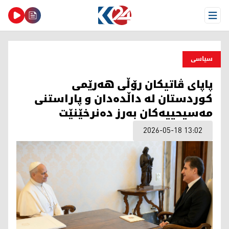
Open Menu
سیاسی
پاپای ڤاتیکان رۆڵى هەرێمی
کوردستان لە داڵدەدان و پاراستنی
مەسیحییەکان به‌رز دەنرخێنێت
2026-05-18 13:02