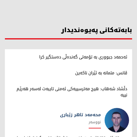
بابەتەکانی پەیوەندیدار
ئەحمەد جبووری بە تۆمەتی گەندەڵی دەستگیر کرا
ڤانس: متمانە بە ئێران ناکەین
دڵشاد شەهاب: هیچ مەترسییەکی ئەمنی تایبەت لەسەر هەرێم
نییە
محەمەد تاهر زێبارى
نووسەر
محەمەد تاهر زێبارى