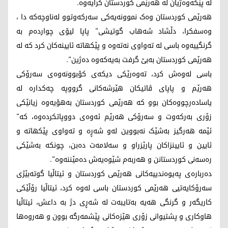
لە پێکەوەژیان لە هەرێمی کوردستان کرایەوە.
هەرێمی کوردستان وەک نموونەیەکی سەرکەوتوو لەناوچەکە دا ،
وەسفکرا، دڵشاد شەهاب گوتیشی" پاپا لیۆی چواردەم بە
گرنگییەوە باسی لە تەواوی نەتەوە و پێکهاتە ئایینەکان کرد کە لە
هەرێمی کوردستان بەبێ گرفت بەیەکەوە دەژین".
باسی لەوەش کرد، تەوەرێکی دیکەی کۆبوونەوەی سەرۆکی
هەرێم و پاپای ڤاتیکان هێرشەکانی گرووپە چەکدارە لە
یاسادەرچووەکان بوو کە هەرێمی کوردستان بەهۆیەوە زیانێکی
زۆری بەرکەوت و سەرۆکی هەرێم ئەوەی دووپاتکردەوە، کە"
ئێمە هەرگیز بەشێک نەبووین لەو شەڕە و تەواوی پێکهاتە و
ئایین و ئایینزاکان پارێزراو و سەلامەت دەبن، چونکە بەشێکی
رەسەنی کوردستانن و هەربەم شێوەیەش دەمێننەوە".
دەربارەی پەیوەندییەکانی هەرێمی کوردستان و ئیتاڵیا گوتەبێژی
سەرۆکایەتیی هەرێمی کوردستان باسی لەوە کرد، ئیتاڵیا رۆڵێکی
کاریگەر و گرنگی هەیە بەتایبەت لە شەڕی دژ بە داعش، ئیتاڵیا
هاوکاری و پشتیوانی زۆری هێزەکانی پێشمەرگە بوون و هەروەها