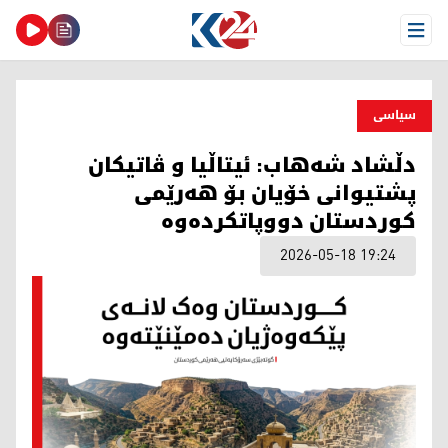
Open Menu
سیاسی
دڵشاد شەهاب: ئیتاڵیا و ڤاتیکان
پشتیوانی خۆیان بۆ هەرێمی
کوردستان دووپاتکردەوە
2026-05-18 19:24