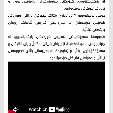
لە یەکخستنەوەی هێزەکانی پێشمەرگەش یارمەتیدەربوون و
تاوەکو ئێستاش بەردەوامە.
دوێنێ یەکشەممە 17ـی ئایاری 2026، نێچیرڤان بارزانی، سەرۆکی
هەرێمی کوردستان، بە سەردانێکی فەرمیی گەیشتە رۆمای
پایتەختی ئیتاڵیا.
هەروەها سەرۆکایەتیی هەرێمی کوردستان رایگەیاندبوو، لە
چوارچێوەی سەردانەکه‌یدا، نێچیرڤان بارزانی لەگەڵ پاپای ڤاتیکان و
سەرۆککۆماری ئیتاڵیا و ژمارەیەک لە بەرپرسانی باڵای حکوومەتی
ئیتاڵی و دەوڵەتی ڤاتیکان کۆدەبێتەوە.