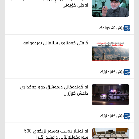
لەجێی خۆیەتی
پێش 40 خولەک
گرفتی کەمئاوی سلێمانی بەردەوامە
پێش کاتژمێرێک
لە گوندەکانی دیمەشق دوو چەکداری
داعش کوژران
پێش کاتژمێرێک
لە ئەنبار دەست بەسەر نزیکەی 500
سەرەگوللەتۆپی داعشدا گیرا