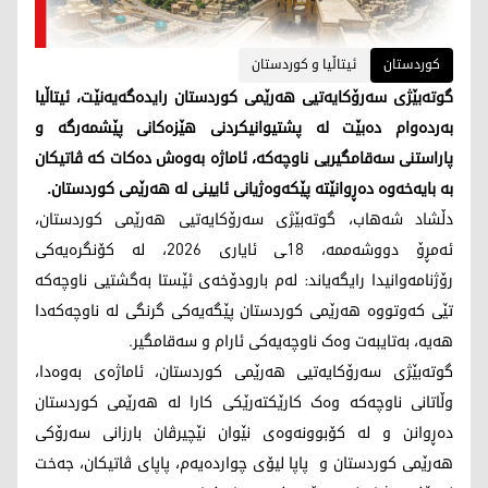
کوردستان
ئیتاڵیا و کوردستان
گوتەبێژی سەرۆکایەتیی هەرێمی کوردستان رایدەگەیەنێت، ئیتاڵیا
بەردەوام دەبێت لە پشتیوانیکردنی هێزەکانی پێشمەرگە و
پاراستنی سەقامگیریی ناوچەکە، ئاماژە بەوەش دەکات کە ڤاتیکان
بە بایەخەوە دەڕوانێتە پێکەوەژیانی ئایینی لە هەرێمی کوردستان.
دڵشاد شەهاب، گوتەبێژی سەرۆکایەتیی هەرێمی کوردستان،
ئەمڕۆ دووشەممە، 18ـی ئایاری 2026، لە کۆنگرەیەکی
رۆژنامەوانیدا رایگەیاند: لەم بارودۆخەی ئێستا بەگشتیی ناوچەکە
تێی کەوتووە هەرێمی کوردستان پێگەیەکی گرنگی لە ناوچەکەدا
هەیە، بەتایبەت وەک ناوچەیەکی ئارام و سەقامگیر.
گوتەبێژی سەرۆکایەتیی هەرێمی کوردستان، ئاماژەی بەوەدا،
وڵاتانی ناوچەکە وەک کارێکتەرێکی کارا لە هەرێمی کوردستان
دەڕوانن و لە کۆبوونەوەی نێوان نێچیرڤان بارزانی سەرۆکی
هەرێمی کوردستان و پاپا لیۆی چواردەیەم، پاپای ڤاتیکان، جەخت