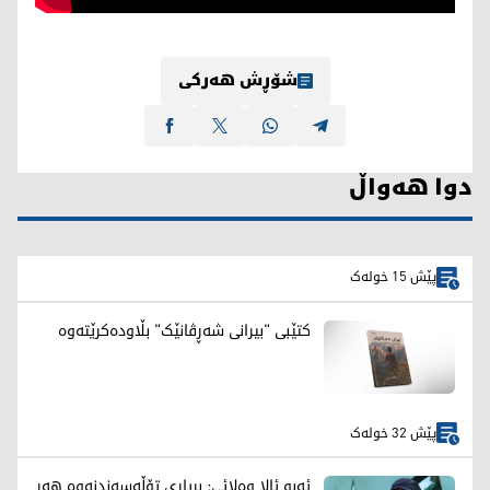
شۆڕش هەرکی
دوا هەواڵ
پێش 15 خولەک
کتێبی "بیرانی شەڕڤانێک" بڵاودەکرێتەوە
پێش 32 خولەک
ئەبو ئالا وەلائی: بڕیاری تۆڵەسەندنەوە هەر