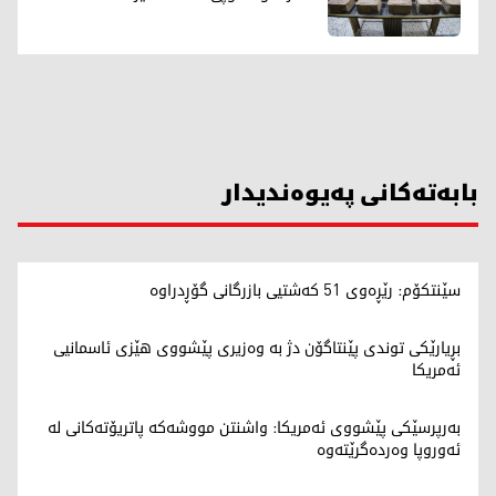
بابەتەکانی پەیوەندیدار
سێنتکۆم: رێڕەوی 51 کەشتیی بازرگانی گۆڕدراوە
بڕیارێکی توندی پێنتاگۆن دژ بە وەزیری پێشووی هێزی ئاسمانیی
ئەمریکا
بەرپرسێکی پێشووی ئەمریکا: واشنتن مووشەکە پاتریۆتەکانی لە
ئەوروپا وەردەگرێتەوە