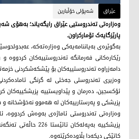
عێراق
شه‌پۆلی خۆڵبارین
پارێزگایەک تۆمارکراون.
بەگوێرەی بەیاننامەیەکی وەزارەتەکە، عەبدولحوسێ
رێکارەکانی فەرمانگە تەندروستییەکان کردووە و ر
دامەزراوە تەندروستییەکان بۆ پێشکەشکردنی خزمەتگو
وەزیری تەندروستی جەختی لە گرنگی ئامادەکردنی 
ئۆکسجین، دەرمان و پێداویستییە پزیشکییەکان کر
پزیشکی و پەرستارییەکان لە هەموو نەخۆشخانە و سە
وەزارەتی تەندروستی ئاماژەی بەوەش کردووە، ئاما
پزیشکییە بەپەلەکان تا
کاتێکی دیکەدا بڵاودەکرێتەوە.