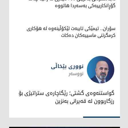
گۆڕانكارییه‌كی بەسەردا هاتووە
سۆران.. تیمێکی تایبەت لێکۆڵینەوە لە هۆکاری
کرمگرتنی ماسییەکان دەکات
نووری بێخاڵی
نووسەر
نووری بێخاڵی
گواستنەوەی گشتی؛ رێگاچارەی ستراتیژی بۆ
رزگاربوون لە قەیرانی بەنزین