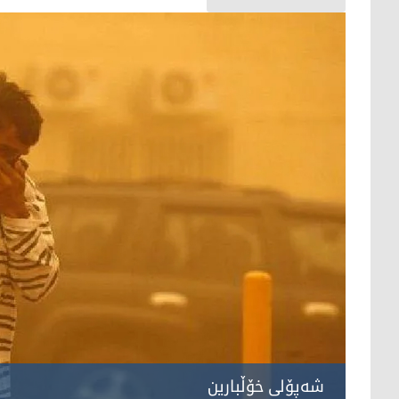
شەپۆلی خۆڵبارین