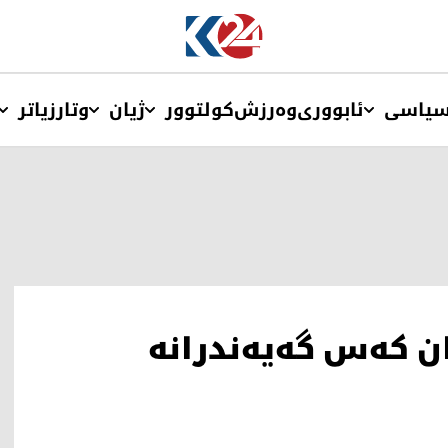
یاسی
ئابووری
وەرزش
کولتوور
ژیان
وتار
زیاتر
ن کەس گەیەندرانە