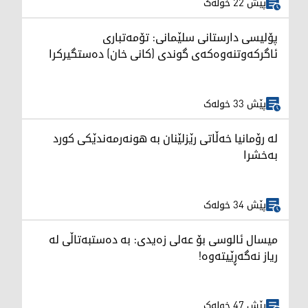
پێش 22 خولەک
پۆلیسی دارستانی سلێمانی: تۆمەتباری
ئاگرکەوتنەوەکەی گوندی (کانی خان) دەستگیرکرا
پێش 33 خولەک
لە رۆمانیا خەڵاتی رێزلێنان بە هونەرمەندێکی کورد
بەخشرا
پێش 34 خولەک
میسال ئالوسی بۆ عەلی زەیدی: بە دەستبەتاڵی لە
ریاز نەگەڕێیتەوە!
پێش 47 خولەک