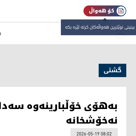
کۆ هەواڵ
 بینینی نوێترین هەواڵەکان کرتە لێرە بکە
س
گشتی
بەهۆی خۆڵبارینەوە سەدا
نەخۆشخانە
2026-05-19 08:02