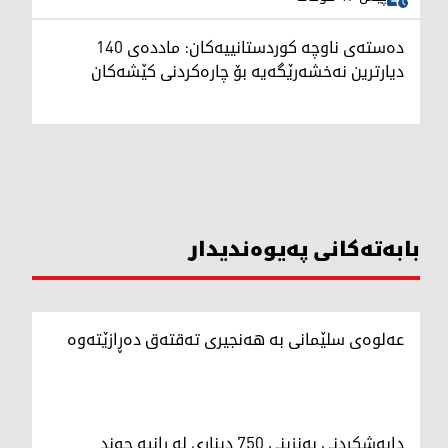
دەستەی ناوچە کوردستانییەکان: ماددەی 140
دیارترین نەخشەرێگەیە بۆ چارەکردنی کێشەکان
بابەتەکانی پەیوەندیدار
عەلوەی سلێمانی بە هەنجیری تەقتەق دەڕازێتەوە
دابەشکردنی بەنزینی 750 دیناری لە رانیە چه‌ند