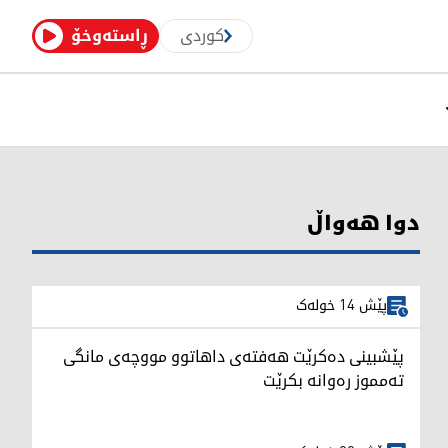
کوردی
ڕاستەوخۆ
دوا هەواڵ
پێش 14 خولەک
پێشبینی دەکرێت هەفتەی داهاتوو مووچەی مانگی
تەمموز رەوانە بکرێت