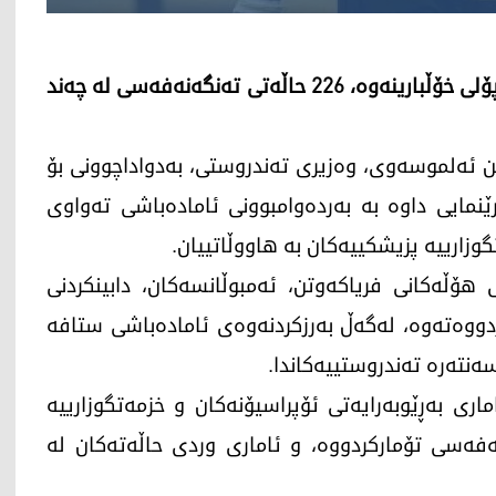
وەزارەتی تەندروستیی عێراق رایگەیاند؛ بەهۆی شەپۆلی خۆڵبارینەوە، 226 حاڵەتی تەنگەنەفەسی لە چەند
ن ئەلموسەوی، وەزیری تەندروستی، بەدواداچوونی بۆ
ێنمایی داوە بە بەردەوامبوونی ئامادەباشی تەواوی
زارییە پزیشکییەکان بە هاووڵاتییان.
هۆڵەکانی فریاکەوتن، ئەمبوڵانسەکان، دابینکردنی
دووەتەوە، لەگەڵ بەرزکردنەوەی ئامادەباشی ستافە
نتەرە تەندروستییەکاندا.
ری بەڕێوبەرایەتی ئۆپراسیۆنەکان و خزمەتگوزارییە
ئێستا 226 حاڵەتی تەنگەنەفەسی تۆمارکردووە، و ئاماری وردی حاڵەتەکان لە