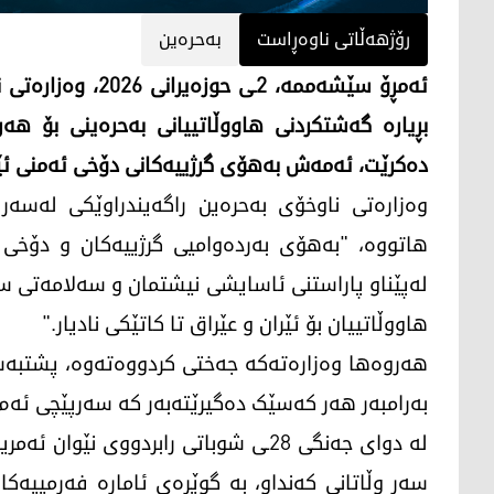
رۆژهەڵاتی ناوەڕاست
بەحرەین
ئەمڕۆ سێشەممە، 2ـ
بڕیارە گەشتکردنی هاووڵاتییانی بەحرەینی بۆ هە
دەکرێت، ئەمەش بەهۆی گرژییەکانی دۆخی ئەمنی ئێ
وەزارەتی ناوخۆی بەحرەین راگەیندراوێکی لەسەر
هاتووە، "بەهۆی بەردەوامیی گرژییەکان و دۆخی 
لەپێناو پاراستنی ئاسایشی نیشتمان و سەلامەتی سە
هاووڵاتییان بۆ ئێران و عێراق تا کاتێکی نادیار."
هەروەها وەزارەتەکە جەختی کردووەتەوە، پشتبەست
بەرامبەر هەر کەسێک دەگیرێتەبەر کە سەرپێچی ئەم ر
لە دوای جەنگی 28ـی شوباتی رابردووی نێ