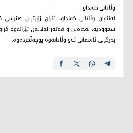
وڵاتانی کەنداو.
لەنێوان وڵاتانی کەنداو، ئێران زۆرترین هێرشی 
سعوودیە، بەحرەین و قەتەر لەلایەن ئێرانەوە کراون
بەرگریی ئاسمانی ئەو وڵاتانەوە پوچەڵکردەوە.