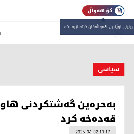
کۆ هەواڵ
 بینینی نوێترین هەواڵەکان کرتە لێرە بکە
س
سیاسی
بەحرەین گەشتکردنی هاووڵا
قەدەخە کرد
2026-06-02 13:17