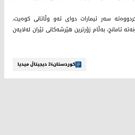
کردووەتە سەر ئیمارات دوای ئەو وڵاتانی کوەیت،
ەتە ئامانج، بەڵام زۆرترین هێرشەکانی ئێران لەلایەن
کوردستان24 دیجیتاڵ میدیا