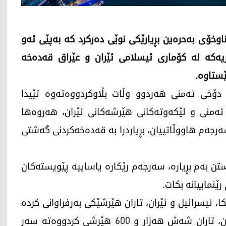
ی حوزەیرانی 2026، وەزارەتی ناوخۆی بەحرەین بڕیارێکی نوێی دەرکرد کە بەپێی ئەو
ریەکە لە کۆماری ئیسلامی ئێران و عێراق قەدەخە
ستاوە.
 دۆخی ئەمنی هەردوو وڵات بڵاوکردووەتەوە تێیدا
ئەمنی و لێکەوتەکانی هێرشەکانی ئێران، هەروەها
رجەم هاووڵاتییان، بڕیاردرا بە قەدەخەکردنی گەشتی
ن بەم بڕیارە، سەرجەم رێکارە یاساییە پێویستەکان
ێنماییانە بکات.
وان ئەمریکا، ئیسرائیل و ئێران، تاران هێرشێکی بەرفراوانی کردە
سەر وڵاتانی کەنداو، بە گوێرەی ئامارە فەرمییەکان، تاران شەش هەزار و 600 هێرشی کردووەتە سەر