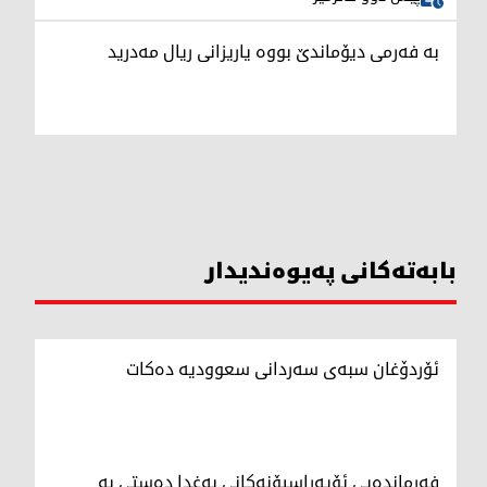
بە فەرمی دیۆماندێ بووە یاریزانی ریال مەدرید
بابەتەکانی پەیوەندیدار
ئۆردۆغان سبەی سەردانی سعوودیە دەکات
فەرماندەیی ئۆپەراسیۆنەکانی بەغدا دەستی بە