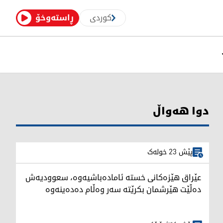
کوردی
ڕاستەوخۆ
دوا هەواڵ
پێش 23 خولەک
عێراق هێزەکانی خستە ئامادەباشیەوە، سعوودیەش
دەڵێت هێرشمان بکرێتە سەر وەڵام دەدەینەوە