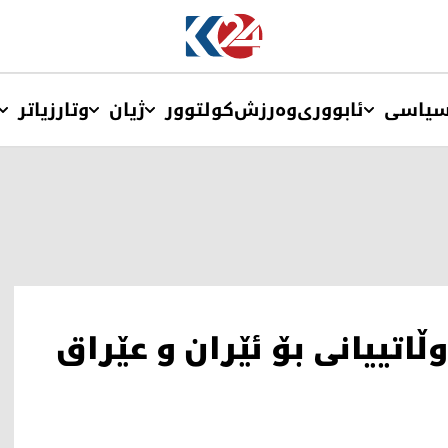
یاسی
ئابووری
وەرزش
کولتوور
ژیان
وتار
زیاتر
تییانی بۆ ئێران و عێراق