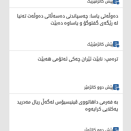
پێش کاتژمێرێک
دەوڵەتی یاسا: چەسپاندنی دەسەڵاتی دەوڵەت تەنیا
لە رێگەی گفتوگۆ و یاساوە دەبێت
پێش کاتژمێرێک
ترەمپ: نابێت ئێران چەکی ئەتۆمی هەبێت
پێش دوو کاتژمێر
بە فەرمی داهاتووی ڤینیسیۆس لەگەڵ ریال مەدرید
یەکلایی کرایەوە
پێش دوو کاتژمێر