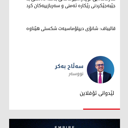
جێبەجێکردنی رێکارە ئەمنی و سەربازییەکان کرد
قالیباف: شانۆی دیپلۆماسیەت شکستی هێناوە
سەڵاح بەکر
نووسەر
سەڵاح بەکر
لێدوانی ئۆفلاین