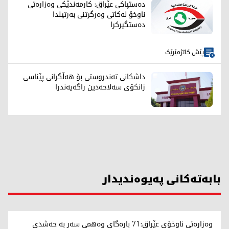
دەستپاکی عێراق: کارمەندێکی وەزارەتی
ناوخۆ لەکاتی وەرگرتنی بەرتیلدا
دەستگیرکرا
پێش کاتژمێرێک
داشکانی تەندروستی بۆ هەڵگرانی پێناسی
زانکۆی سەلاحەدین راگەیەندرا
بابەتەکانی پەیوەندیدار
وەزارەتی ناوخۆی عێراق:71 بارەگای وەهمی سەر بە حەشدی