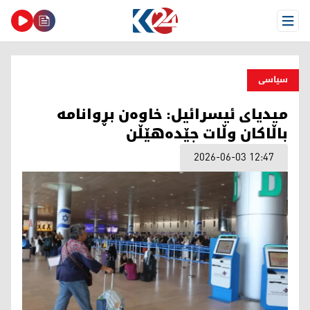
Open Menu
سیاسی
میدیای ئیسرائیل: خاوەن بڕوانامە
باڵاکان وڵات جێدەهێڵن
2026-06-03 12:47