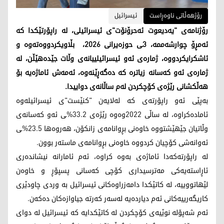
رۆژهەڵاتی ناوەڕاست
ئیسرائیل
رۆژنامەی "یەدیعوت ئەحرۆنۆت"ی ئیسرائیلی، لە راپۆرتێکدا کە
ئەمڕۆ چوارشەممە، 3ـی حوزەیرانی 2026، بڵاویکردووەتەوە و
ئاشکرایکردووە، ژمارەی ئەو ئیسرائیلییانەی وڵات جێدەهێڵن، لە
ژمارەی ئەو کەسانە زیاترە کە دەگەڕێنەوە، ئەمەش ئاماژەیە بۆ
هەڵکشانی رێژەی کۆچکردن لەم ساڵانەی دواییدا.
بەپێی ئەو راپۆرتەی کە لەلایەن "کنێست"ی ئیسرائیلەوە
ئامادەکراوە، لە ساڵی 2022وەوە رێژەی 33.2%ـی ئەو کەسانەی
وڵاتیان جێهێشتووە خاوەنی بڕوانامەی زانکۆن، هەروەها 23.5%ـی
ئەوانەشی کۆچیان کردووە خاوەنی بڕوانامەی ماستەر بوون.
لە راپۆرتەکەدا ئاماژەی بەوە کراوە، ئەم ئامارانە نیشاندەری
ئاڕاستەیەکی مەترسیداری کۆچی کەسانی پسپۆڕ و خاوەن
لێهاتووییە، لە کاتێکدا دامەزراوەکانی ئیسرائیل بە وردی چاودێری
کاریگەرییەکانی ئەم دیاردەیە لەسەر کەرتە جیاوازەکان دەکەن.
ئەم شەپۆلە نوێیەی کۆچکردن لە کاتێکدایە کە ئیسرائیل لە دوای