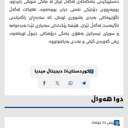
دەستپێکردنی جەنگەکەی لەگەڵ ئێران لە مانگی شوباتی رابردوو،
رووبەڕووی دۆخێکی ئەمنی خراپ بووەتەوە، هاوکات لەگەڵ
ئاڵۆزییەکانی بەرەی باشووری لوبنان، کە سەرەڕای راگەیاندنی
ئاگربەست لەگەڵ ئێران، هێشتا پێکدادانی سەربازی تێدا بەردەوامە
و سوپای ئیسرائیل بەهۆی جەنگی درۆنەکانی حزبوڵ لوبنانەوە،
زیانی گەورەی گیانی و ماددی بەرکەوتووە.
کوردستان24 دیجیتاڵ میدیا
دوا هەواڵ
پێش 24 خولەک