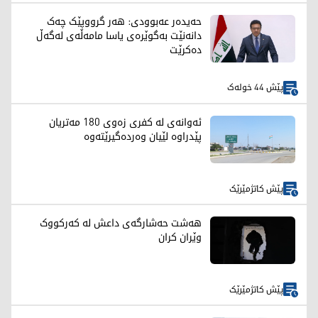
حەیدەر عەبوودی: هەر گرووپێک چەک
دانەنێت بەگوێرەی یاسا مامەڵەی لەگەڵ
دەکرێت
پێش 44 خولەک
ئەوانەی لە کفری زەوی 180 مەتریان
پێدراوە لێیان وەردەگیرێتەوە
پێش کاتژمێرێک
هەشت حەشارگەی داعش لە کەرکووک
وێران کران
پێش کاتژمێرێک