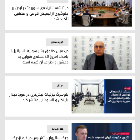
در "نشست آینده‌ی سوریه" در اردن بر
جلوگیری از تبعیض قومی و مذهبی
تأکید شد
"نشست آینده‌ی سوریە" با شرکت نمادیندگان کشورهای عربی، اتحادی
کوردستان
دیده‌بان حقوق بشر سوریه: اسرائیل از
بامداد امروز ۴۰ حمله‌‌ی هوایی به
دمشق و اطراف آن کرده است
رامی عبدالرحمن، مدیر دیده‌بان حقوق بشر سوریە
عراق
بلومبرگ جزئیات بیش‌تری در مورد دیدار
بلینکن و السودانی منتشر کرد
بلومبرگ جزئیات بیش‌تری در مورد دیدار بلینکن و السودانی منتشر 
خاورمیانه
جیک سالیوان: آتش‌بس در غزه نزدیک