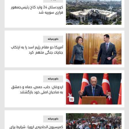
کوردستان ۲۴ وارد کاخ رئیس‌جمهور
فراری سوریه شد
کاخ ریاست‌جمهوری بشار اسد در سوریە
خاورمیانه
آمریکا دو مقام رژیم اسد را به ارتکاب
جنایات جنگی متهم کرد
بشار اسد، رئیس جمهور فراری سوریە و همسرش
خاورمیانه
اردوغان: حلب، حمص، حماه و دمشق
به صاحبان اصلی خود بازگشتند
رجب طیب اردوغان، رئیس جمهوری سوریە
خاورمیانه
کمیسیون اتحادیه‌ی اروپا: شرایط برای