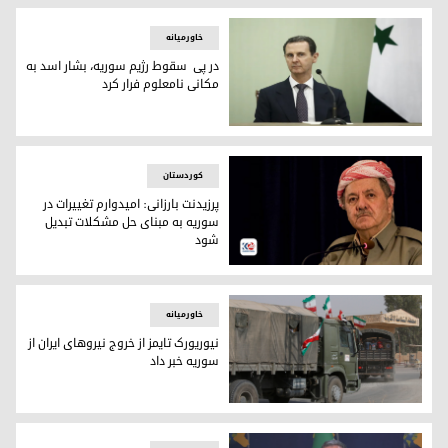
خاورمیانه
در پی سقوط رژیم سوریە، بشار اسد به
مکانی نامعلوم فرار کرد
بشار اسد، رئیس جمهور ساقط شده‌ی سوریە
کوردستان
پرزیدنت بارزانی: امیدوارم تغییرات در
سوریه به مبنای حل مشکلات تبدیل
شود
پرزیدنت مسعود بارزانی
خاورمیانه
نیوریورک تایمز از خروج نیروهای ایران از
سوریه خبر داد
نیروهای نظامی ایران در سوریه