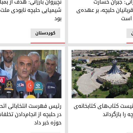
نچیروان بارزانی: هدف از بمبا
زانی: جبران خسارت
شیمیایی حلبچه نابودی ملت
قربانیان حلبچه، بر عهده‌ی
بود
 است
کوردستان
منت حلبچه
رئیس فهرست انتخاباتی اتحاد اسلا
 که همچنان تازه است
نیست کتاب‌های کتابخانه‌ی
رئیس فهرست انتخاباتی اتحا
 را بازگرداند
در حلبچه از انجام‌دادن تخلفات
حوزه خبر داد