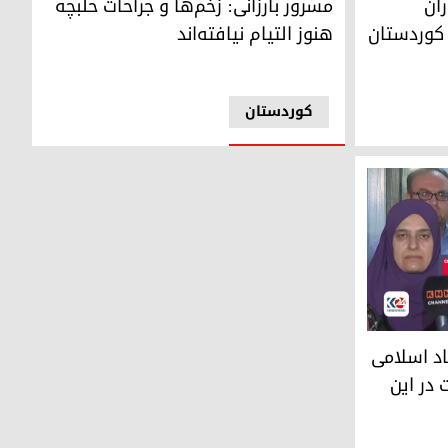
ران
مسرور بارزانی: زخم‌ها و جراحات حلبچه
 کوردستان
هنوز التیام نیافته‌اند
کوردستان
می در حلبچه از انجام‌دادن تخلفات در این حوزه خبر داد
د اسلامی
 در این