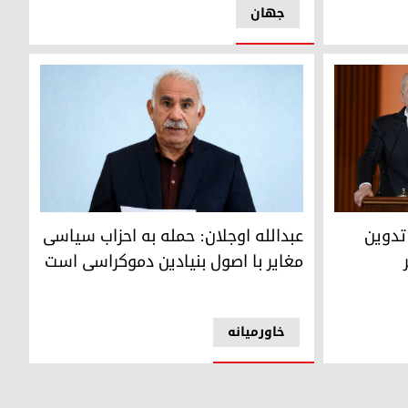
جهان
 ترکیه
عبدالله اوجالان، رهبر زندانی پ‌ک‌ک
تدوین
عبدالله اوجلان: حمله به احزاب سیاسی
مغایر با اصول بنیادین دموکراسی است
خاورمیانه