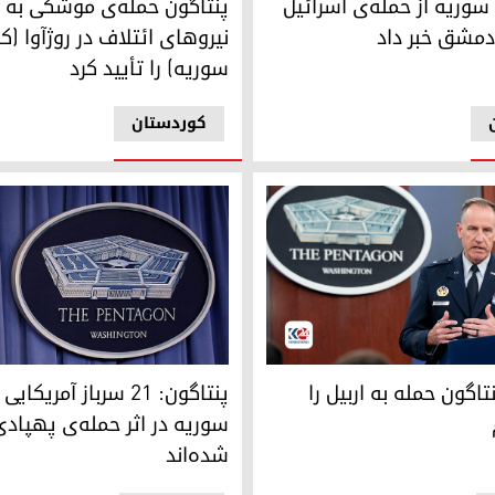
سوریه از حمله‌ی اسرائیل
پنتاگون حمله‌ی موشکی به پ
دمشق خبر داد
نیروهای ائتلاف در روژآوا (
سوریه) را تأیید کرد
کوردستان
نگوی پنتاگون
پنتاگون: ٢١ سرباز آمریکایی در عراق و سوریه در اثر حمله‌ی پهپادی مجروح شده‌اند
گون حمله به اربیل را
پنتاگون: ٢١ سرباز آمریک
سوریه در اثر حمله‌ی پهپاد
شده‌اند