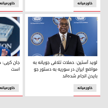
خاورمیانه
خاورمیانه
لوید آستین، وزیر دفاع آمریکا - عکس؛ آسوشیتدپرس
جان کربی، سخ
لوید آستین: حملات تلافی جویانه به
جان کربی: 
مواضع ایران در سوریه به دستور جو
است
بایدن انجام شده‌اند
خاورمیانه
خاورمیانه