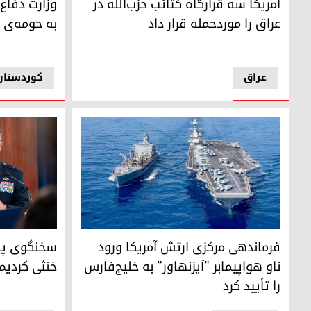
آمریکا سه قرارگاه کتائب حزب‌الله در
وزارت دفاع 
عراق را موردحمله قرار داد
به حومه‌ی 
عراق
کوردستان
ناو هواپیمابر آیزنهاور
پت رایدر، سخ
فرماندهی مرکزی ارتش آمریکا ورود
سخنگوی پنتا
ناو هواپیمابر "آیزنهاور" به خلیج‌فارس
خنثی کردیم
را تأیید کرد