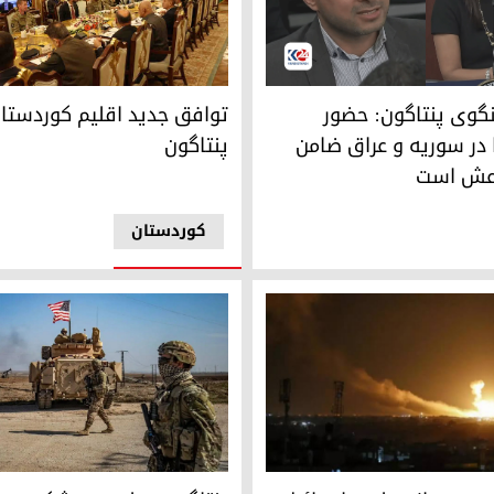
ی پنتاگون: حضور نیروهای ما در سوریە و عراق ضامن مبارزه با دا
نشست مقامات اقلیم کوردستان و 
گوی پنتاگون: حضور
توافق جدید اقلیم کوردستا
 در سوریە و عراق ضامن
پنتاگون
داعش است
کوردستان
د
وریه از حمله‌ی اسرائیل به حومه‌ی دمشق خبر داد
سربازان آمریکایی در روژآوا (کو