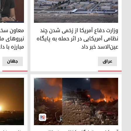
پایتگاه عین‌الاسد در غرب عراق
معاون سخنگو
وزارت دفاع آمریکا از زخمی شدن چند
معاون سخن
نظامی آمریکایی در اثر حمله به پایگاه
نیروهای ما
عین‌الاسد خبر داد
مبارزه با 
عراق
جهان
آمریکا سه قرارگاه کتائب حزب‌الله در عراق را موردحمله قرار دا
وزارت دفاع س