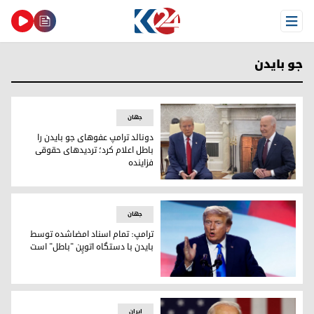
Open Menu
جو بایدن
جهان
دونالد ترامپ عفوهای جو بایدن را
باطل اعلام کرد؛ تردیدهای حقوقی
فزاینده
جو بایدن و دونالد ترامپ روسای جمهور سابق و کنونی آمریکا
جهان
ترامپ: تمام اسناد امضاشده توسط
بایدن با دستگاه اتوپِن "باطل" است
دونالد ترامپ رئیس جمهور آمریکا
ایران