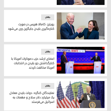
جو بایدن، رئیس جمهور ایالات متحده آمریکا
جهان
رویترز: کامالا هریس در صورت
کناره‌گیری بایدن جایگزین وی می‌شود
کامالا هریس و جو بایدن
جهان
اعضای ارشد حزب دموکرات آمریکا با
کنارگذاشتن جو بایدن در انتخابات
آمریکا مخالفت کردند
حمایت مجدد سران دموکرات‌های آمریکا از نامزدی جو بایدن
جهان
نمایندگان کنگره: دولت بایدن معادل
یک میلیارد دلار سلاح و مهمات به
اسرائیل می‌فرستد
جو بایدن، رئیس جمهور آمریکا - عکس:AP