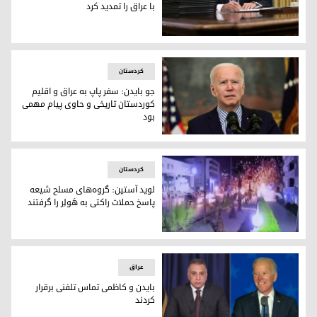
با عراق را تمدید کرد
جو بایدن، رئیس جمهور آمریکا
کردستان
جو بایدن: سفر پاپ به عراق و اقلیم
کوردستان تاریخی و حاوی پیام مهمی
بود
جو بایدن، رئیس جمهور ایالات متحده آمریکا
کردستان
لوید آستین: گروه‌های مسلح شیعه
پاسخ حملات راکتی به هَولِر را گرفتند
حمله راکتی به هَولِر/اربیل
عراق
بایدن و کاظمی تماس تلفنی برقرار
کردند