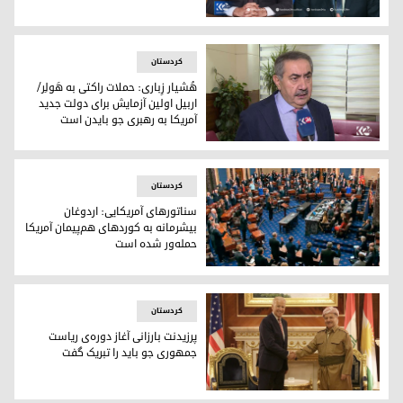
جو بایدن، رئیس جمهور آمریکا و مصطفی کاظمی، نخست وزیر عر
کردستان
هُشیار زِباری: حملات راکتی به هَولِر/
اربیل اولین آزمایش برای دولت جدید
آمریکا به رهبری جو بایدن است
هُشیار زِباری، عضو دفتر سیاسی پارت دموکرات کوردستان
کردستان
سناتورهای آمریکایی: اردوغان
بیشرمانه به کوردهای هم‌پیمان آمریکا
حمله‌ور شده است
مجلس سنای آمریکا، عکس؛ AP
کردستان
پرزیدنت بارزانی آغاز دوره‌ی ریاست
جمهوری جو باید را تبریک گفت
پرزیدنت بارزانی آغاز دوره‌ی ریاست جمهوری جو باید را تبریک گفت