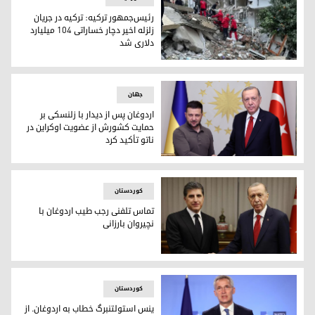
رئیس‌جمهور ترکیه: ترکیه در جریان
زلزله اخیر دچار خساراتی ١٠٤ میلیارد
دلاری شد
زمین‌لرزه‌ی ترکیە
جهان
اردوغان پس از دیدار با زلنسکی بر
حمایت کشورش از عضویت اوکراین در
ناتو تأکید کرد
رجب طیب اردوغان و ولودمیر زلنسکی، روسای جمهوری ترکیە و ا
کوردستان
تماس تلفنی رجب طیب اردوغان با
نچیروان بارزانی
نچیروان بارزانی، رئیس اقلیم کوردستان و رجب طیب اردوغان، رئ
کوردستان
ینس استولتنبرگ خطاب به اردوغان. از