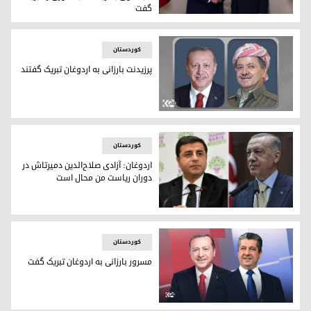
گفت
رئیس اقلیم کوردستان درگفتگویی تلفنی با رجب طیب اردوغان ان
کوردستان
پرزیدنت بارزانی به اردوغان تبریک گفتند
پرزیدنت مسعود بارزانی و رجب طیب اردوغان
کوردستان
اردوغان: آزادی صلاح‌الدین دمیرتاش در
دوران ریاست من محال است
رجب طیب اردوغان، رئیس جمهور ترکیه - صلاح‌الدین دمیرتاش، س
کوردستان
مسرور بارزانی به اردوغان تبریک گفت
پیام تبریک مسرور بارزانی، نخست وزیر اقلیم کوردستان به رجب ط