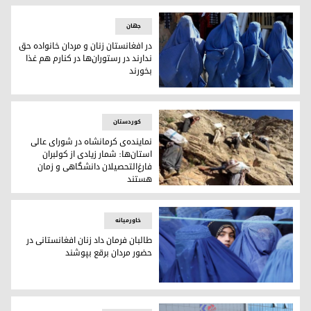
جهان
در افغانستان زنان و مردان خانواده حق
ندارند در رستوران‌ها در کنارم هم غذا
بخورند
زنان افغانستان/ آرشیو
کوردستان
نماینده‌ی کرمانشاه در شورای عالی
استان‌ها: شمار زیادی از کولبران
فارغ‌التحصیلان دانشگاهی و زمان
هستند
کولبران کورد در مناطق صعب‌العبور/ آرشیو
خاورمیانه
طالبان فرمان داد زنان افغانستانی در
حضور مردان برقع بپوشند
طالبان فرمان داد زنان افغانستانی در حضور مردان برقع بپوشند