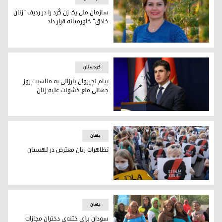
سازمان ملل یک زن کُرد را در ردیف "زنان
خلاق" خاورمیانه‌ قرار داد
جمیله مهدی کاکه‌ای
كردستان
پیام نچیروان بارزانی به مناسبت روز
جهانی منع خشونت علیه زنان
پیام نچیروان بارزانی به مناسبت روز جهانی منع خشونت علیه زنان
جھان
تظاهرات زنان معترض در لهستان
تظاهرات زنان معترض در لهستان
جھان
سودان برای ختنه‌ی دختران مجازات