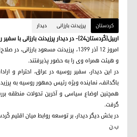
كردستان
پرزیدنت بارزانی
دیدار
اربیل(کُردستان٢٤)- در دیدار پرزیدنت بارزانی با سفیر روسیه در عراق، روابط میان اربیل و بغداد بررسی شد.
امروز ١٢ آذر ١٣٩٩، پرزیدنت مسعود بارزا
و هیئت همراه وی را به حضور پذیرفتند.
در این دیدار، سفیر روسیه در عراق، احترام و ارا
باگدانف، نماینده ویژه رئیس جمهور روسیه به پرزیدنت 
همچنین اوضاع سیاسی و آخرین تحولات منطقه بررسی
گرفت.
در بخش دیگر دیدار، بر توسعه روابط میان اقلیم کُرد
ب.ن