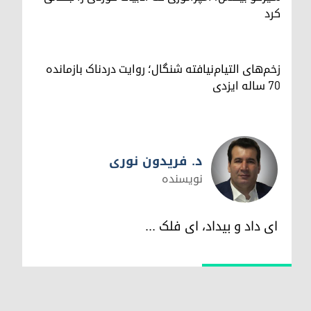
کرد
زخم‌های التیام‌نیافته شنگال؛ روایت دردناک بازمانده
۷۰ ساله ایزدی
د. فریدون نوری
نویسندە
د. فریدون نوری
ای داد و بیداد، ای فلک ...