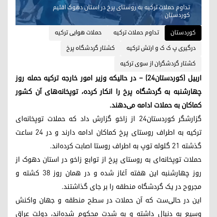
تداوم حملات ترکیه به روستای پرخ در استان دهوک اقلیم
کوردستان
کوردستان
تداوم حملات ترکیه
حملات هوایی ترکیه
درگیری پ ک ک و ارتش ترکیه
کشتار گردشگاه پرخ
کشتار گردشگران از سوی ترکیه
اربیل (کوردستان٢٤) – در حالیکه وزیر امور خارجه ترکیه حمله روز
چهارشنبه به گردشگاه پرخ را انکار کرده، توپخانه‌‌های آن کشور
کماکان به حملات ادامه می‌دهند.
گزارشگر کوردستان٢٤ از زاخو گزارش داد که حملات توپخانه‌ای
ترکیه به اطراف روستای پرخ کماکان ادامه دارند و در ٢٤ ساعت
گذشته ٢١ گلوله توپ به اطراف روستا اصابت کرده‌اند.
حملات توپخانه‌ای به روستای پرخ از توابع زاخو در استان دهوک از
روز چهارشنبه این هفته آغاز شده و در همان روز ٣٨ کشته و
مجروح در یک گردشگاه منطقه را بر جای گذاشتند.
این در حالی‌ست که آن حملات در سطح منطقه و جهان واکنش
وسیع به دنبال داشته و به شدت محکوم شده‌اند، دولت عراق