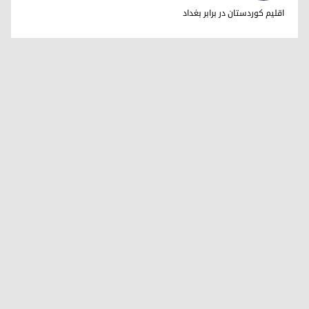
دکتر ابراهیم خالد
اقلیم کوردستان در برابر بغداد