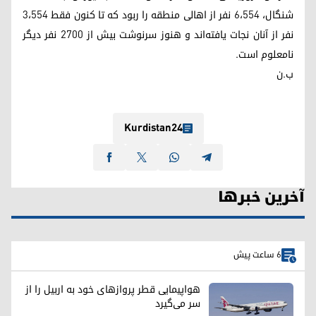
شنگال، ٦،٥٥٤ نفر از اهالی منطقه را ربود که تا کنون فقط ٣،٥٥٤
نفر از آنان نجات یافته‌اند و هنوز سرنوشت بیش از ٢٧٠٠ نفر دیگر
نامعلوم است.
ب.ن
Kurdistan24
آخرین خبرها
6 ساعت پیش
هواپیمایی قطر پروازهای خود به اربیل را از
سر می‌گیرد