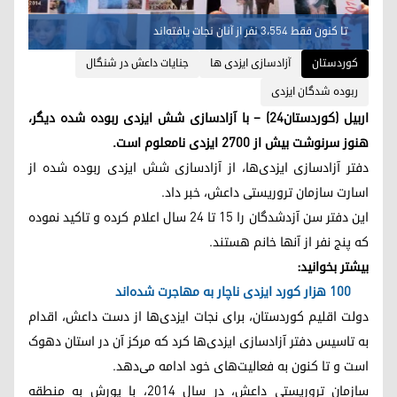
تا کنون فقط ٣،٥٥٤ نفر از آنان نجات یافته‌اند
کوردستان
آزادسازی ایزدی ها
جنایات داعش در شنگال
ربوده شدگان ایزدی
اربیل (کوردستان٢٤) – با آزادسازی شش ایزدی ربوده شده دیگر،
هنوز سرنوشت بیش از ٢٧٠٠ ایزدی نامعلوم است.
دفتر آزادسازی ایزدی‌‌ها، از آزادسازی شش ایزدی ربوده شده از
اسارت سازمان تروریستی داعش، خبر داد.
این دفتر سن آزدشدگان را ١٥ تا ٢٤ سال اعلام کرده و تاکید نموده
که پنج نفر از آنها خانم هستند.
بیشتر بخوانید:
١٠٠ هزار کورد ایزدی ناچار به مهاجرت شده‌اند
دولت اقلیم کوردستان، برای نجات ایزدی‌ها از دست داعش، اقدام
به تاسیس دفتر آزادسازی ایزدی‌ها کرد که مرکز آن در استان دهوک
است و تا کنون به فعالیت‌های خود ادامه می‌دهد.
سازمان تروریستی داعش، در سال ٢٠١٤، با یورش به منطقه