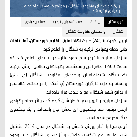
پایگاه واحدهای مقاومت شنگال در مجتمع خانه‌سور آماج حمله
پهپادی ترکیه شد
کوردستان
پ ک ک
حملات هوایی ترکیه
حمله پهپادی
شنگال
واحدهای مقاومت شنگال
اربیل (کوردستان٢٤) – یک نهاد امنیتی اقلیم کوردستان، آمار تلفات
جانی حمله پهپادی ترکیه به شنگال را اعلام کرد.
سازمان مبارزه با تروریسم کوردستان، در بیانیه‌ای اعلام کرد که
ساعت ١٢:٠٠ ظهر امروز سه‌شنبه، پهپادهای نظامی ارتش ترکیه،
یک پایگاه شبه‌نظامیان واحدهای مقاومت شنگال (ی.ب.ش)
وابسته به حزب کارگران کوردستان (پ.ک.ک) را در مجتمع خانه‌سور
از توابع شهر شنگال، مورد هدف قرار داده‌اند.
سازمان مبارزه با تروریسم، خاطرنشان کرده که در اثر حمله پهپادی
ارتش ترکیه، سه جنگنجوی (ی.ب.ش) جان باخته‌اند و یک جنگجوی
دیگر مجروح شده است.
(ی.ب.ش) با آغاز یورش داعش به شنگال در سال ٢٠١٤ تشکیل
شد، اما به رغم شکست داعش و آزادسازی شنگال و با وجود