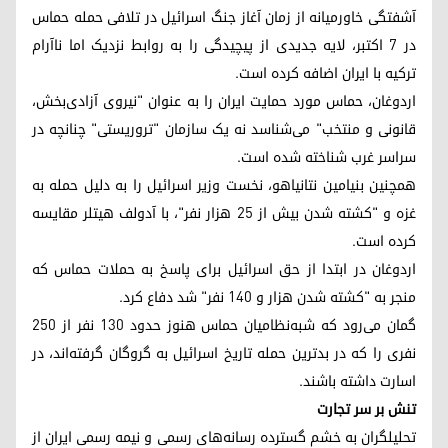
آشفتگی خاورمیانه از زمان آغاز جنگ اسرائیل در تلافی حمله حماس
در ٧ اکتبر، لایه جدیدی از پیچیدگی را به روابط نزدیک اما ناآرام
ترکیه با ایران اضافه کرده است.
اردوغان، حماس مورد حمایت ایران را به‌ عنوان "نیروی آزادی‌بخش،
قانونی و منتخب" می‌شناسد نه یک سازمان "تروریستی" چنانچه در
سراسر غرب شناخته شده است.
همچنین بنیامین نتانیاهو، نخست وزیر اسرائیل را به دلیل حمله به
غزه و "کشته شدن بیش از ٢٥ هزار نفر"، با آدولف هیتلر مقایسه
کرده است.
اردوغان در ابتدا از حق اسرائیل برای پاسخ به حملات حماس که
منجر به "کشته شدن هزار و ١٤٠ نفر" شد دفاع کرد.
گمان می‌رود که شبه‌نظامیان حماس هنوز حدود ١٣٠ نفر از ٢٥٠
نفری را که در بدترین حمله تاریخ اسرائیل به گروگان گرفته‌اند، در
اسارت داشته باشند.
تنش بر سر تجارت
تحلیلگران به خشم گسترده رسانه‌های رسمی و نیمه رسمی ایران از