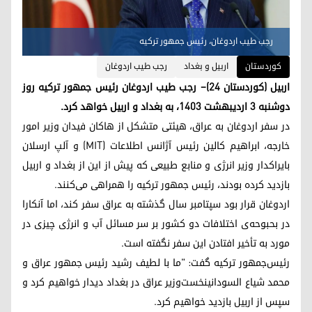
رجب طیب اردوغان، رئیس جمهور ترکیە
کوردستان
اربیل و بغداد
رجب طیب اردوغان
اربیل (کوردستان ۲۴)– رجب طیب اردوغان رئیس جمهور ترکیه روز
دوشنبه ٣ اردیبهشت ۱۴۰۳، به بغداد و اربیل خواهد کرد.
در سفر اردوغان به عراق، هیئتی متشکل از هاکان فیدان وزیر امور
خارجه، ابراهیم کالین رئیس آژانس اطلاعات (MIT) و آلپ ارسلان
بایراکدار وزیر انرژی و منابع طبیعی که پیش از این از بغداد و اربیل
بازدید کرده بودند، رئیس جمهور ترکیه را همراهی می‌کنند.
اردوغان قرار بود سپتامبر سال گذشته به عراق سفر کند، اما آنکارا
در بحبوحه‌ی اختلافات دو کشور بر سر مسائل آب و انرژی چیزی در
مورد به تأخیر افتادن این سفر نگفته است.
رئیس‌جمهور ترکیه گفت: "ما با لطیف رشید رئیس جمهور عراق و
محمد شیاع السودانینخست‌وزیر عراق در بغداد دیدار خواهیم کرد و
سپس از اربیل بازدید خواهیم کرد.